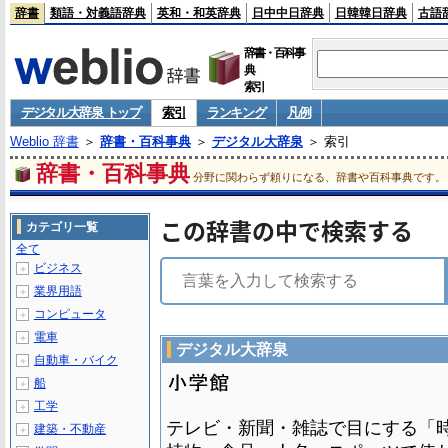
辞書
類語・対義語辞典
英和・和英辞典
日中中日辞典
日韓韓日辞典
古語
辞書・百科事
典
索引
デジタル大辞泉 トップ
索引
ランキング
凡例
Weblio 辞書
＞
辞書・百科事典
＞
デジタル大辞泉
＞ 索引
辞書・百科事典
分野に関わらず頼りになる、辞書や百科事典です。
この辞書の中で検索する
カテゴリ一覧
全て
ビジネス
＋
業界用語
＋
コンピュータ
＋
電車
＋
デジタル大辞泉
自動車・バイク
＋
船
＋
工学
＋
テレビ・新聞・雑誌で目にする「
建築・不動産
＋