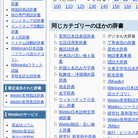
辞書
100
110
120
130
140
150
160
1
韓国語単語辞書
韓日専門用語辞書
インドネシア語辞書
同じカテゴリーのほかの辞書
インドネシア語翻訳
辞書
実用日本語表現辞典
デジタル大辞泉
タイ語辞書
文語活用形辞書
丁寧表現の辞書
ベトナム語翻訳辞書
Wiktionary日本語版
難読語辞典
原色大辞典
（フランス語カテゴ
外来語の言い換え提
物語要素事典
リ）
案
隠語大辞典
Wikipediaフランス
外国人名読み方字典
古典文学作品名
語版
歌舞伎・浄瑠璃外題
駅名辞典
学研全訳古語辞典
辞典
JMnedict
地名辞典
Wiktionary日
最近追加された辞書
名字辞典
語カテゴリ）
Weblio実用類語辞典
ウィキペディア小見
Weblio実用類語
Weblio実用英語辞典
出し辞書
Weblioシソーラ
Weblio日本語例文用
研究社 新和英中
Weblioのサービス
例辞書
Weblio実用英語
Weblio類語・言い換
英会話コラム
JMdict
え辞書
Weblio英会話
旅行・ビジネス
研究社 新英和中辞典
英語の質問箱