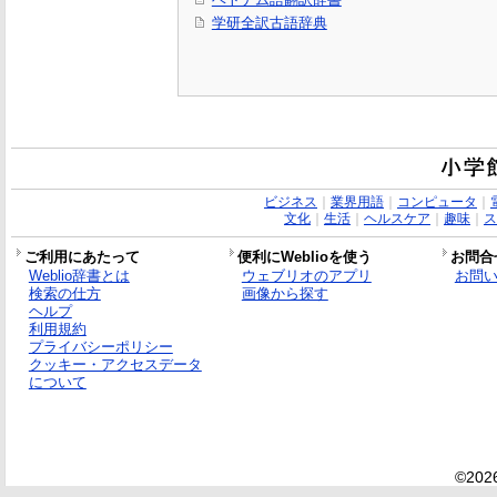
学研全訳古語辞典
ビジネス
｜
業界用語
｜
コンピュータ
｜
文化
｜
生活
｜
ヘルスケア
｜
趣味
｜
ス
ご利用にあたって
便利にWeblioを使う
お問合
Weblio辞書とは
ウェブリオのアプリ
お問
検索の仕方
画像から探す
ヘルプ
利用規約
プライバシーポリシー
クッキー・アクセスデータ
について
©2026