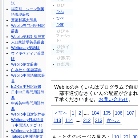
話
ひぴ
場面別・シーン別英
ひぷ
語表現辞典
ひぺ
斎藤和英大辞典
ひぽ
Weblio専門用語対訳
辞書
ひ(アル
ファベッ
Weblio英和対訳辞書
ト)
人口統計学英英辞書
ひ(タイ
Wiktionary英語版
文字)
ウィキペディア英語
ひ(数字)
版
Weblio例文辞書
ひ(記号)
白水社 中国語辞典
Weblio中国語翻訳辞
書
Weblioのさくいんはプログラムで
EDR日中対訳辞書
日中中日専門用語辞
一部不適切なさくいんの配置が含まれ
典
了承くださいませ。
お問い合わせ
。
中英英中専門用語辞
典
...
.
＜前へ
1
2
104
105
106
107
Weblio中日対訳辞書
...
.
Wiktionary日本語版
113
114
212
213
次へ＞
（中国語カテゴリ）
Wiktionary中国語版
もっと先のページを見る：
Tatoeba中国語例文
10
20
30