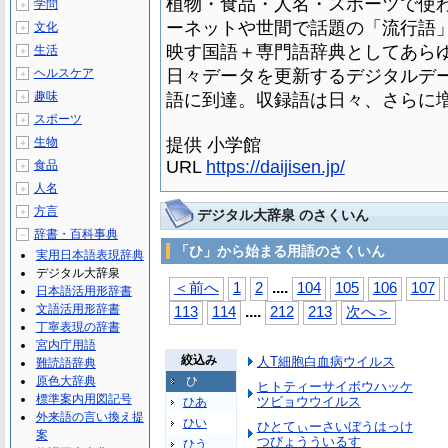
植物・食品・人名・スポーツで使
学問
＋
ーネットや世間で話題の「流行語
文化
＋
映す国語＋専門語辞典としてあら
生活
＋
ヘルスケア
日々データを更新するデジタルデー
＋
趣味
語に到達。収録語は日々、さらに
＋
スポーツ
＋
生物
提供 小学館
＋
URL
https://daijisen.jp/
食品
＋
人名
＋
方言
＋
デジタル大辞泉 のさくいん
辞書・百科事典
－
「ひ」から始まる用語のさくいん
実用日本語表現辞典
デジタル大辞泉
...
.
＜前へ
1
2
104
105
106
107
日本語活用形辞書
文語活用形辞書
...
.
113
114
212
213
次へ＞
丁寧表現の辞書
宮内庁用語
絞込み
人T細胞白血病ウイルス
難読語辞典
原色大辞典
ひ
ヒトティーサイボウハッケ
標準案内用図記号
ツビョウウイルス
ひあ
外来語の言い換え提
ひい
ひとてぃーさいぼうはっけ
案
つびょうういるす
ひう