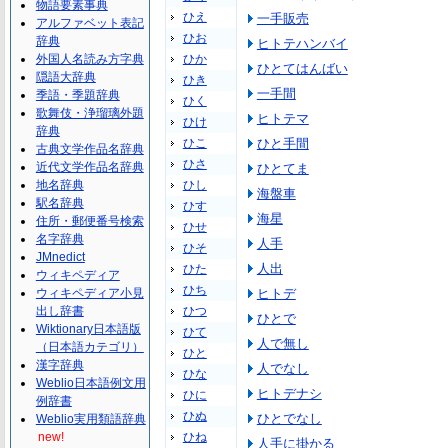
物語要素事典
ひえ
一手販売
アルファベット表記
ひお
辞典
ヒトテハンバイ
外国人名読み方字典
ひか
ひとてはんばい
隠語大辞典
ひき
一手間
季語・季題辞典
ひく
歌舞伎・浄瑠璃外題
ヒトテマ
ひけ
辞典
ひこ
ひと手間
古典文学作品名辞典
ひさ
近代文学作品名辞典
ひとてま
地名辞典
ひし
海盤車
駅名辞典
ひす
海星
住所・郵便番号検索
ひせ
名字辞典
人手
ひそ
JMnedict
人出
ひた
ウィキペディア
ひち
ウィキペディア小見
ヒトデ
出し辞書
ひつ
ひとで
Wiktionary日本語版
ひて
人で無し
（日本語カテゴリ）
ひと
漢字辞典
人でなし
ひな
Weblio日本語例文用
ヒトデナシ
ひに
例辞書
ひぬ
ひとでなし
Weblio実用類語辞典
new!
ひね
人手に掛かる