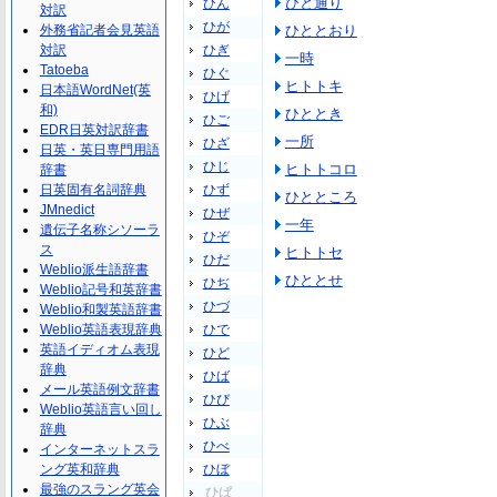
ひと通り
ひん
対訳
ひが
外務省記者会見英語
ひととおり
対訳
ひぎ
一時
Tatoeba
ひぐ
ヒトトキ
日本語WordNet(英
ひげ
和)
ひととき
ひご
EDR日英対訳辞書
一所
ひざ
日英・英日専門用語
ひじ
ヒトトコロ
辞書
日英固有名詞辞典
ひず
ひとところ
JMnedict
ひぜ
一年
遺伝子名称シソーラ
ひぞ
ス
ヒトトセ
ひだ
Weblio派生語辞書
ひととせ
ひぢ
Weblio記号和英辞書
ひづ
Weblio和製英語辞書
Weblio英語表現辞典
ひで
英語イディオム表現
ひど
辞典
ひば
メール英語例文辞書
ひび
Weblio英語言い回し
ひぶ
辞典
ひべ
インターネットスラ
ング英和辞典
ひぼ
最強のスラング英会
ひぱ