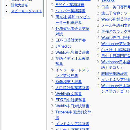
Tatoeba
Eゲイト英和辞典
語彙力診断
日英・英日専門
ハイパー英語辞書
スピーキングテスト
遺伝子名称シソ
研究社 英和コンピュ
Weblio和製英語
ーター用語辞典
メール英語例文
外務省記者会見英語
最強のスラング
対訳
Weblio専門用
EDR日英対訳辞書
Wiktionary英語
JMnedict
白水社 中国語辞
Weblio記号和英辞書
日中中日専門用
英語イディオム表現
Wiktionary日
辞典
語カテゴリ）
インターネットスラ
韓国語単語辞書
ング英和辞典
インドネシア語
斎藤和英大辞典
Wiktionary日
人口統計学英英辞書
ンス語カテゴリ
Weblio例文辞書
EDR日中対訳辞書
Weblio中日対訳辞書
Tatoeba中国語例文辞
書
インドネシア語辞書
ベトナム語翻訳辞書