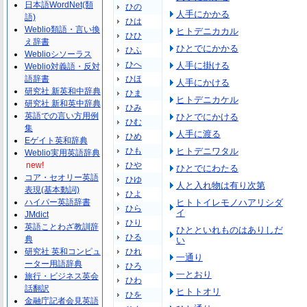
日本語WordNet(類
ひの
人手にかかる
語)
ひは
Weblio類語・言い換
ヒトデニカカル
ひひ
え辞書
ひとでにかかる
ひふ
Weblioシソーラス
ひへ
人手に掛ける
Weblio対義語・反対
語辞書
ひほ
人手にかける
研究社 新英和中辞典
ひま
ヒトデニカケル
研究社 新和英中辞典
ひみ
英語での言い方用例
ひとでにかける
ひむ
集
人手に渡る
ひめ
Eゲイト英和辞典
ひも
ヒトデニワタル
Weblio実用英語辞典
new!
ひや
ひとでにわたる
コア・セオリー英語
ひゆ
人と入れ物は有り次第
表現(基本動詞)
ひよ
ハイパー英語辞書
ヒトトイレモノハアリシダ
ひら
イ
JMdict
ひり
英語ことわざ教訓辞
ひとといれものはありしだ
ひる
典
い
研究社 英和コンピュ
ひれ
一通り
ーター用語辞典
ひろ
一とおり
旅行・ビジネス英会
ひわ
話翻訳
ヒトトオリ
ひを
金融庁記者会見英語