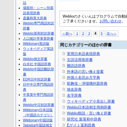
話
場面別・シーン別英
語表現辞典
Weblioのさくいんはプログラムで
斎藤和英大辞典
ご了承くださいませ。
お問い合わせ
。
Weblio専門用語対訳
辞書
Weblio英和対訳辞書
＜前へ
1
2
3
4
5
次へ＞
人口統計学英英辞書
Wiktionary英語版
同じカテゴリーのほかの辞書
ウィキペディア英語
実用日本語表現辞典
版
Weblio例文辞書
文語活用形辞書
白水社 中国語辞典
難読語辞典
Weblio中国語翻訳辞
外来語の言い換え提案
書
外国人名読み方字典
EDR日中対訳辞書
歌舞伎・浄瑠璃外題辞典
日中中日専門用語辞
地名辞典
典
中英英中専門用語辞
名字辞典
典
ウィキペディア小見出し辞書
Weblio中日対訳辞書
Weblio日本語例文用例辞書
Wiktionary日本語版
Weblio類語・言い換え辞書
（中国語カテゴリ）
研究社 新英和中辞典
Wiktionary中国語版
Eゲイト英和辞典
Tatoeba中国語例文