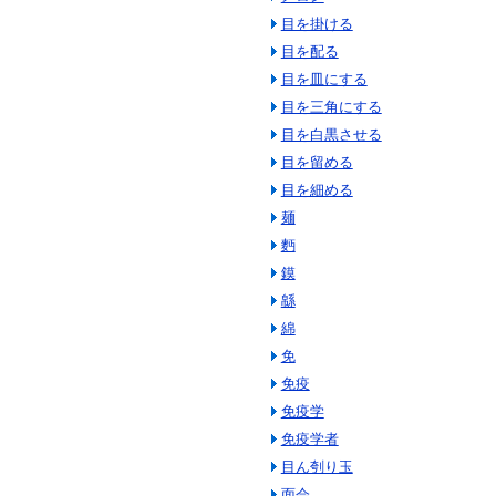
目を掛ける
目を配る
目を皿にする
目を三角にする
目を白黒させる
目を留める
目を細める
麺
麪
鏌
緜
綿
免
免疫
免疫学
免疫学者
目ん刳り玉
面会