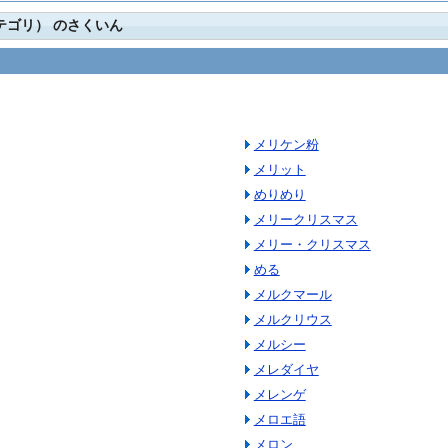
カテゴリ） のさくいん
メリケン粉
メリット
めりめり
メリークリスマス
メリー・クリスマス
める
メルクマール
メルクリウス
メルシー
メレダイヤ
メレンゲ
メロエ語
メロン