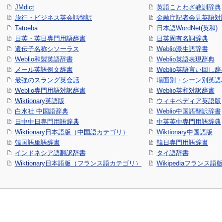
JMdict
英語ことわざ教訓辞典
旅行・ビジネス英会話翻訳
金融庁記者会見英語対
Tatoeba
日本語WordNet(英和)
日英・英日専門用語辞書
日英固有名詞辞典
遺伝子名称シソーラス
Weblio派生語辞書
Weblio和製英語辞書
Weblio英語表現辞典
メール英語例文辞書
Weblio英語言い回し
最強のスラング英会話
場面別・シーン別英語
Weblio専門用語対訳辞書
Weblio英和対訳辞書
Wiktionary英語版
ウィキペディア英語版
白水社 中国語辞典
Weblio中国語翻訳辞書
日中中日専門用語辞典
中英英中専門用語辞典
Wiktionary日本語版（中国語カテゴリ）
Wiktionary中国語版
韓国語単語辞書
韓日専門用語辞書
インドネシア語翻訳辞書
タイ語辞書
Wiktionary日本語版（フランス語カテゴリ）
Wikipediaフランス語