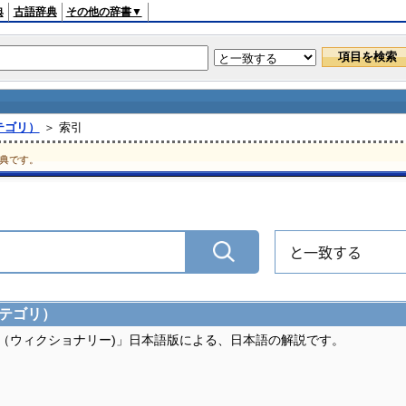
典
古語辞典
その他の辞書▼
カテゴリ）
＞ 索引
典です。
と一致する
カテゴリ）
ary（ウィクショナリー)」日本語版による、日本語の解説です。