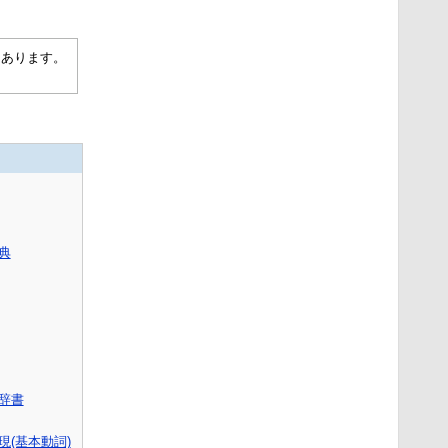
もあります。
典
語辞書
(基本動詞)