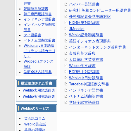
辞書
ハイパー英語辞書
韓国語単語辞書
研究社 英和コンピューター用語辞典
韓日専門用語辞書
外務省記者会見英語対訳
インドネシア語辞書
EDR日英対訳辞書
インドネシア語翻訳
JMnedict
辞書
Weblio記号和英辞書
タイ語辞書
ベトナム語翻訳辞書
英語イディオム表現辞典
Wiktionary日本語版
インターネットスラング英和辞典
（フランス語カテゴ
斎藤和英大辞典
リ）
人口統計学英英辞書
Wikipediaフランス
Weblio例文辞書
語版
EDR日中対訳辞書
学研全訳古語辞典
Weblio中日対訳辞書
最近追加された辞書
Tatoeba中国語例文辞書
インドネシア語辞書
Weblio実用類語辞典
ベトナム語翻訳辞書
Weblio実用英語辞典
学研全訳古語辞典
Weblioのサービス
英会話コラム
Weblio英会話
英語の質問箱