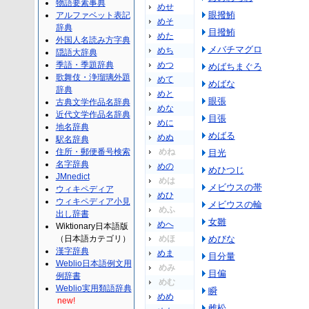
物語要素事典
めせ
眼撥鮪
アルファベット表記
めそ
辞典
目撥鮪
めた
外国人名読み方字典
メバチマグロ
めち
隠語大辞典
季語・季題辞典
めつ
めばちまぐろ
歌舞伎・浄瑠璃外題
めて
めばな
辞典
めと
眼張
古典文学作品名辞典
めな
近代文学作品名辞典
目張
めに
地名辞典
めばる
めぬ
駅名辞典
住所・郵便番号検索
めね
目光
名字辞典
めの
めひつじ
JMnedict
めは
メビウスの帯
ウィキペディア
めひ
ウィキペディア小見
メビウスの輪
めふ
出し辞書
女雛
めへ
Wiktionary日本語版
（日本語カテゴリ）
めほ
めびな
漢字辞典
めま
目分量
Weblio日本語例文用
めみ
目偏
例辞書
めむ
Weblio実用類語辞典
瞬
めめ
new!
雌松