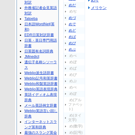
めり
対訳
めだ
メリケン
外務省記者会見英語
めぢ
対訳
めづ
Tatoeba
日本語WordNet(英
めで
和)
めど
EDR日英対訳辞書
めば
日英・英日専門用語
めび
辞書
めぶ
日英固有名詞辞典
めべ
JMnedict
遺伝子名称シソーラ
めぼ
ス
めぱ
Weblio派生語辞書
めぴ
Weblio記号和英辞書
めぷ
Weblio和製英語辞書
めぺ
Weblio英語表現辞典
めぽ
英語イディオム表現
辞典
め(アル
ファベッ
メール英語例文辞書
ト)
Weblio英語言い回し
め(タイ
辞典
文字)
インターネットスラ
め(数字)
ング英和辞典
最強のスラング英会
め(記号)