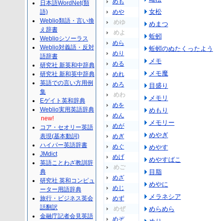
めも
日本語WordNet(類
女松
語)
めや
Weblio類語・言い換
めゆ
めまつ
え辞書
めよ
蚯蚓
Weblioシソーラス
めら
Weblio対義語・反対
蚯蚓のぬたくったよう
めり
語辞書
メモ
める
研究社 新英和中辞典
メモ魔
研究社 新和英中辞典
めれ
英語での言い方用例
めろ
目盛り
集
めわ
メモリ
Eゲイト英和辞典
めを
Weblio実用英語辞典
めもり
めん
new!
メモリー
めが
コア・セオリー英語
めやぎ
表現(基本動詞)
めぎ
ハイパー英語辞書
めぐ
めやす
JMdict
めげ
めやすばこ
英語ことわざ教訓辞
めご
典
目脂
めざ
研究社 英和コンピュ
めやに
めじ
ーター用語辞典
メラネシア
旅行・ビジネス英会
めず
話翻訳
めぜ
めらめら
金融庁記者会見英語
めぞ