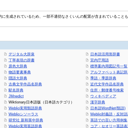
自動的に生成されているため、一部不適切なさくいんの配置が含まれていること
デジタル大辞泉
日本語活用形辞書
丁寧表現の辞書
宮内庁用語
原色大辞典
標準案内用図記号一覧
物語要素事典
アルファベット表記辞
隠語大辞典
季語・季題辞典
古典文学作品名辞典
近代文学作品名辞典
駅名辞典
住所・郵便番号検索
JMnedict
ウィキペディア
Wiktionary日本語版（日本語カテゴリ）
漢字辞典
Weblio実用類語辞典
日本語WordNet(類語)
Weblioシソーラス
Weblio対義語・反対
研究社 新和英中辞典
英語での言い方用例集
Weblio実用英語辞典
コア・セオリー英語表現