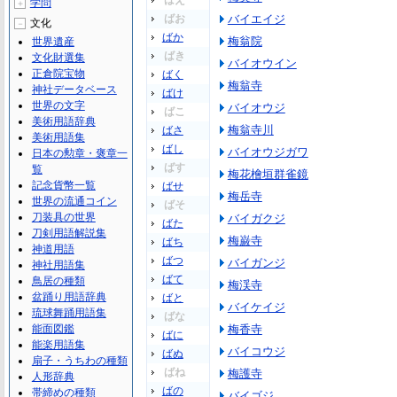
ばえ
学問
＋
ばお
バイエイジ
文化
－
ばか
梅翁院
世界遺産
ばき
文化財選集
バイオウイン
正倉院宝物
ばく
梅翁寺
神社データベース
ばけ
世界の文字
バイオウジ
ばこ
美術用語辞典
梅翁寺川
ばさ
美術用語集
ばし
バイオウジガワ
日本の勲章・褒章一
ばす
覧
梅花檜垣群雀鏡
記念貨幣一覧
ばせ
梅岳寺
世界の流通コイン
ばそ
刀装具の世界
バイガクジ
ばた
刀剣用語解説集
梅巌寺
ばち
神道用語
ばつ
バイガンジ
神社用語集
ばて
鳥居の種類
梅渓寺
盆踊り用語辞典
ばと
バイケイジ
琉球舞踊用語集
ばな
能面図鑑
梅香寺
ばに
能楽用語集
バイコウジ
ばぬ
扇子・うちわの種類
ばね
梅護寺
人形辞典
ばの
帯締めの種類
バイゴジ