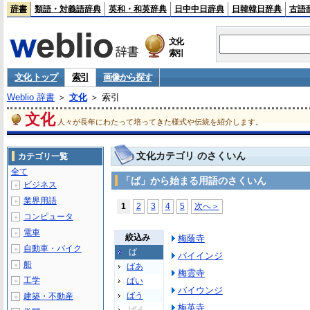
辞書
類語・対義語辞典
英和・和英辞典
日中中日辞典
日韓韓日辞典
古語
文化
索引
文化 トップ
索引
画像から探す
Weblio 辞書
＞
文化
＞ 索引
文化
人々が長年にわたって培ってきた様式や伝統を紹介します。
文化カテゴリ のさくいん
カテゴリ一覧
全て
「ば」から始まる用語のさくいん
ビジネス
＋
業界用語
＋
1
2
3
4
5
次へ＞
コンピュータ
＋
電車
＋
絞込み
梅蔭寺
自動車・バイク
＋
ば
バイインジ
船
＋
ばあ
梅雲寺
工学
ばい
＋
バイウンジ
ばう
建築・不動産
＋
梅英寺