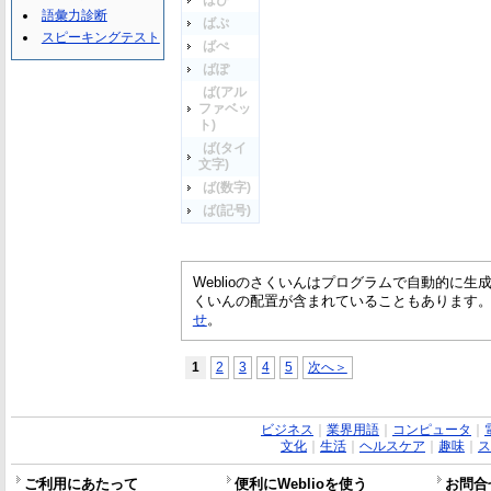
ばぴ
語彙力診断
ばぷ
スピーキングテスト
ばぺ
ばぽ
ば(アル
ファベッ
ト)
ば(タイ
文字)
ば(数字)
ば(記号)
Weblioのさくいんはプログラムで自動的に
くいんの配置が含まれていることもあります
せ
。
1
2
3
4
5
次へ＞
ビジネス
｜
業界用語
｜
コンピュータ
｜
文化
｜
生活
｜
ヘルスケア
｜
趣味
｜
ス
ご利用にあたって
便利にWeblioを使う
お問合