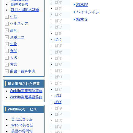
ばが
島嶼名辞典
梅林院
ばぎ
河川・湖沼名辞典
バイリンイン
ばぐ
生活
＋
梅林寺
ばげ
ヘルスケア
＋
ばご
趣味
＋
ばざ
スポーツ
＋
ばじ
生物
＋
ばず
食品
＋
ばぜ
人名
＋
ばぞ
方言
ばだ
＋
ばぢ
辞書・百科事典
＋
ばづ
ばで
最近追加された辞書
ばど
Weblio実用類語辞典
ばば
Weblio実用英語辞典
ばび
ばぶ
Weblioのサービス
ばべ
英会話コラム
ばぼ
Weblio英会話
ばぱ
英語の質問箱