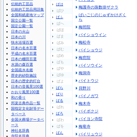
伝統的工芸品
ばは
梅護寺の珠数掛ザクラ
伝統的工芸品用語集
ばひ
ばいごじのじゅずかけざく
全国和紙産地マップ
ばふ
ら
国立公園一覧
ばへ
国定公園一覧
梅照院
ばほ
日本の火山
バイショウイン
ばま
日本の川
梅松寺
快水浴場百選
ばみ
日本の名水百選
ばむ
バイショウジ
平成の名水百選
ばめ
梅窓院
日本の棚田百選
ばも
水源の森百選
バイソウイン
ばや
全国疏水名鑑
梅洞寺
ばゆ
歴史的砂防施設
バイトウジ
日本の歴史的灯台
ばよ
日本の音風景100選
ばら
貝野川
かおり風景100選
ばり
バイノガワ
和の香り
ばる
邦楽古典作品一覧
梅木寺
ばれ
国指定文化財等デー
バイボクジ
ばろ
タベース
バイヨン寺院
全国火葬場データベ
ばわ
ース
ばを
梅竜寺
神社名辞典
ばん
バイリュウジ
寺院名辞典