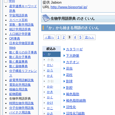
学問
－
提供 Jabion
産学連携キーワード
URL
http://www.bioportal.jp/
辞典
宇宙用語辞典
生物学用語辞典 のさくいん
スペース百科
算数・数学用語集
「か」から始まる用語のさくいん
統計学用語辞典
人口統計学辞書
＜前へ
1
2
3
4
5
次へ＞
OR事典
日本化学物質辞書
Web
絞込み
カタラーゼ
動く香りの分子事典
か
下大静脈
動く高分子事典
かあ
動く農薬事典
カチオン
かい
動く薬物事典
花虫
かう
分子構造リファレン
花柱
ス
かえ
超電導用語解説集
かお
割球
電気化学用語集
かか
割腔
核融合用語集
かき
鉱物図鑑
褐色脂肪
かく
生物学用語辞典
褐色脂肪細胞
かけ
時間生物学用語集
活性化
分子生物学用語集
かこ
バイテク用語集
活性化T細胞
かさ