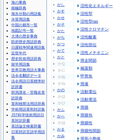
海の事典
かし
活性化エネルギー
南極辞典
かす
活性型
海氷分類の用語集
かせ
水質用語集
活性型ras
かそ
中国の都市一覧
活性クロマチン
地図記号一覧
かた
大津の歴史事典
活性酸素
かち
防府歴史用語辞典
かつ
活性部位
日露戦争関連用語集
かて
活性メチオニン
近世年代
かと
歴史民俗用語辞典
滑走関節
かな
留学用語集
褐藻類
世界宗教用語大事典
かに
法令名翻訳データ
甲冑魚
かぬ
法令用語日英標準対
かね
滑液
訳辞書
かの
活動電位
部局課名・官職名英
かは
訳辞典
活動電流
かひ
英和独禁法用語辞典
滑膜
学術用語英和対訳集
かふ
JST科学技術用語日
滑膜包
かへ
英対訳辞書
かほ
滑膜性
英語論文検索辞書
かま
滑膜性関節
日英対訳言語学用語
かみ
集
滑面小胞体