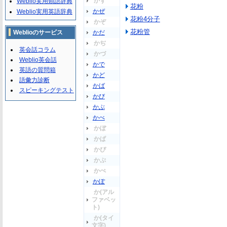
かず
Weblio実用類語辞典
花粉
かぜ
Weblio実用英語辞典
花粉4分子
かぞ
花粉管
Weblioのサービス
かだ
かぢ
英会話コラム
かづ
Weblio英会話
かで
英語の質問箱
かど
語彙力診断
かば
スピーキングテスト
かび
かぶ
かべ
かぼ
かぱ
かぴ
かぷ
かぺ
かぽ
か(アル
ファベッ
ト)
か(タイ
文字)