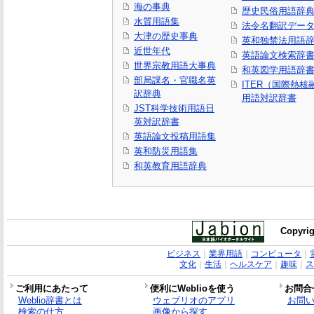
海の事典
歴史民俗用語辞
水質用語集
法令名翻訳デー
大津の歴史事典
英和独禁法用語
近世年代
英語論文検索辞
世界宗教用語大事典
和英図学用語辞
部局課名・官職名英
ITER（国際熱
訳辞典
用語対訳辞書
JST科学技術用語日
英対訳辞書
英語論文投稿用語集
英和防災用語集
和英教育用語辞典
Copyrig
ビジネス
｜
業界用語
｜
コンピュータ
｜
文化
｜
生活
｜
ヘルスケア
｜
趣味
｜
ス
ご利用にあたって
便利にWeblioを使う
お問合
Weblio辞書とは
ウェブリオのアプリ
お問
検索の仕方
画像から探す