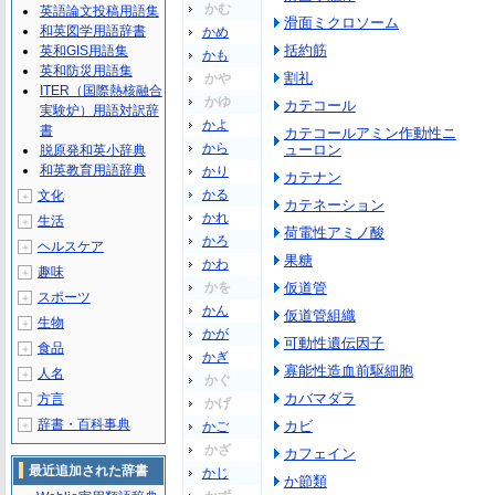
かむ
英語論文投稿用語集
滑面ミクロソーム
和英図学用語辞書
かめ
括約筋
英和GIS用語集
かも
英和防災用語集
割礼
かや
ITER（国際熱核融合
かゆ
カテコール
実験炉）用語対訳辞
かよ
書
カテコールアミン作動性ニ
から
ューロン
脱原発和英小辞典
和英教育用語辞典
かり
カテナン
かる
文化
＋
カテネーション
かれ
生活
＋
荷電性アミノ酸
かろ
ヘルスケア
＋
果糖
かわ
趣味
＋
かを
仮道管
スポーツ
＋
かん
仮道管組織
生物
＋
かが
可動性遺伝因子
食品
＋
かぎ
寡能性造血前駆細胞
人名
＋
かぐ
カバマダラ
方言
＋
かげ
辞書・百科事典
カビ
＋
かご
かざ
カフェイン
最近追加された辞書
かじ
か節類