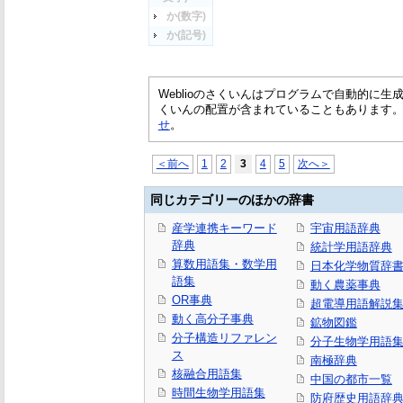
か(数字)
か(記号)
Weblioのさくいんはプログラムで自動的に
くいんの配置が含まれていることもあります
せ
。
＜前へ
1
2
3
4
5
次へ＞
同じカテゴリーのほかの辞書
産学連携キーワード
宇宙用語辞典
辞典
統計学用語辞典
算数用語集・数学用
日本化学物質辞書
語集
動く農薬事典
OR事典
超電導用語解説
動く高分子事典
鉱物図鑑
分子構造リファレン
分子生物学用語
ス
南極辞典
核融合用語集
中国の都市一覧
時間生物学用語集
防府歴史用語辞