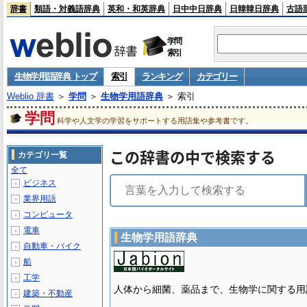
辞書
類語・対義語辞典
英和・和英辞典
日中中日辞典
日韓韓日辞典
古語
学問
索引
生物学用語辞典 トップ
索引
ランキング
カテゴリー
Weblio 辞書
＞
学問
＞
生物学用語辞典
＞ 索引
学問
科学や人文学の学習をサポートする用語集や参考書です。
この辞書の中で検索する
カテゴリ一覧
全て
ビジネス
＋
業界用語
＋
コンピュータ
＋
電車
＋
生物学用語辞典
自動車・バイク
＋
船
＋
工学
＋
人体から細菌、薬品まで、生物学に関する用
建築・不動産
＋