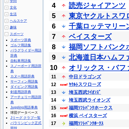
学問
＋
4
読売ジャイアンツ
文化
＋
5
東京ヤクルトスワ
生活
＋
ヘルスケア
＋
6
千葉ロッテマリー
趣味
＋
スポーツ
－
7
ベイスターズ
スポーツ辞典
8
福岡ソフトバンク
ゴルフ用語集
パラグライダー用語
9
北海道日本ハムフ
辞典
自転車用語集
10
オリックス・バフ
スノーボード用語辞
典
カヌー用語辞典
11
中日ドラゴンズ
サーフィン用語集
12
ﾔｸﾙﾄスワローズ
ダイビング用語集
剣道用語辞典
13
埼玉西武ﾗｲｵﾝｽﾞ
アーチェリー用語辞
14
埼玉西武ライオンズ
典
Juggling用語事典
15
福岡ｿﾌﾄﾊﾞﾝｸホークス
球団データベース
16
横浜 ベイスターズ
Jリーグ クラブ一覧
パラリンピック正式
17
福岡ｿﾌﾄﾊﾞﾝｸﾎｰｸｽ
競技