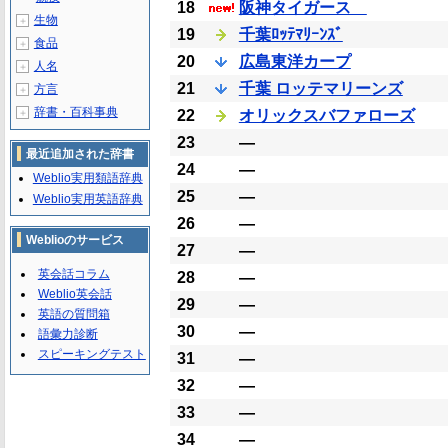
18
阪神タイガース
生物
＋
19
千葉ﾛｯﾃﾏﾘｰﾝｽﾞ
食品
＋
20
広島東洋カープ
人名
＋
21
千葉 ロッテマリーンズ
方言
＋
辞書・百科事典
＋
22
オリックスバファローズ
23
―
最近追加された辞書
24
―
Weblio実用類語辞典
25
―
Weblio実用英語辞典
26
―
Weblioのサービス
27
―
英会話コラム
28
―
Weblio英会話
29
―
英語の質問箱
30
―
語彙力診断
スピーキングテスト
31
―
32
―
33
―
34
―