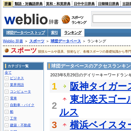
辞書
類語・対義語辞典
英和・和英辞典
日中中日辞典
日韓韓日辞典
古語
スポーツ
ランキング
球団データベース トップ
索引
ランキング
Weblio 辞書
＞
スポーツ
＞
球団データベース
＞ ランキング
スポーツ
競技ルールや器具、技術など、各種スポーツの基礎知識から専
球団データベースのアクセスランキン
カテゴリ一覧
全て
2023年5月29日のデイリーキーワードラン
ビジネス
＋
1
阪神タイガー
業界用語
＋
コンピュータ
＋
東北楽天ゴー
電車
＋
2
自動車・バイク
＋
ルス
船
＋
工学
＋
3
横浜ベイスタ
建築・不動産
＋