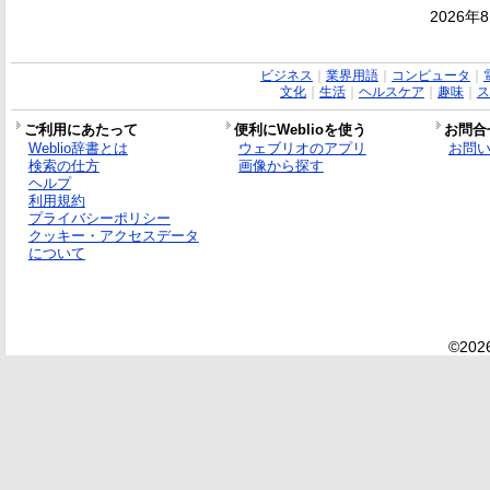
2026年
ビジネス
｜
業界用語
｜
コンピュータ
｜
文化
｜
生活
｜
ヘルスケア
｜
趣味
｜
ス
ご利用にあたって
便利にWeblioを使う
お問合
Weblio辞書とは
ウェブリオのアプリ
お問
検索の仕方
画像から探す
ヘルプ
利用規約
プライバシーポリシー
クッキー・アクセスデータ
について
©2026