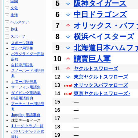
学問
5
阪神タイガース
＋
文化
＋
6
中日ドラゴンズ
生活
＋
ヘルスケア
＋
7
オリックス・バフ
趣味
＋
8
横浜ベイスターズ
スポーツ
－
スポーツ辞典
9
北海道日本ハムフ
ゴルフ用語集
パラグライダー用語
10
讀賣巨人軍
辞典
自転車用語集
11
ヤクルトスワローズ
スノーボード用語辞
典
12
東京ヤクルトスワローズ
カヌー用語辞典
13
オリックスバファローズ
サーフィン用語集
ダイビング用語集
14
東京ヤクルトスワローズ･
剣道用語辞典
15
―
アーチェリー用語辞
典
16
―
Juggling用語事典
17
―
球団データベース
Jリーグ クラブ一覧
18
―
パラリンピック正式
19
―
競技