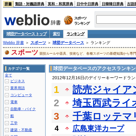
辞書
類語・対義語辞典
英和・和英辞典
日中中日辞典
日韓韓日辞典
古語
スポーツ
ランキング
球団データベース トップ
索引
ランキング
Weblio 辞書
＞
スポーツ
＞
球団データベース
＞ ランキング
スポーツ
競技ルールや器具、技術など、各種スポーツの基礎知識から専
球団データベースのアクセスランキン
カテゴリ一覧
全て
2012年12月16日のデイリーキーワードラ
ビジネス
＋
1
読売ジャイア
業界用語
＋
コンピュータ
＋
2
埼玉西武ライ
電車
＋
自動車・バイク
＋
3
千葉ロッテマ
船
＋
工学
＋
4
広島東洋カープ
建築・不動産
＋