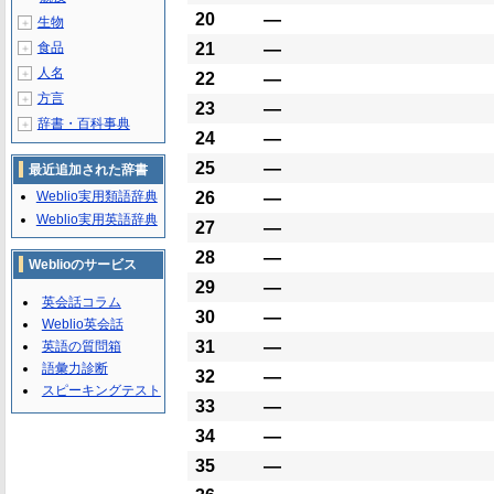
20
―
生物
＋
食品
21
―
＋
人名
＋
22
―
方言
＋
23
―
辞書・百科事典
＋
24
―
25
―
最近追加された辞書
Weblio実用類語辞典
26
―
Weblio実用英語辞典
27
―
28
―
Weblioのサービス
29
―
英会話コラム
30
―
Weblio英会話
31
―
英語の質問箱
語彙力診断
32
―
スピーキングテスト
33
―
34
―
35
―