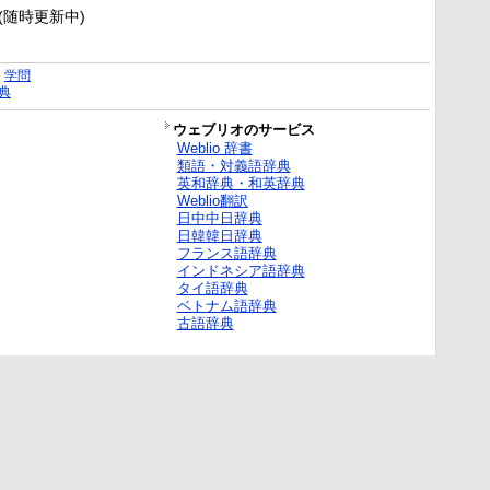
新(随時更新中)
｜
学問
典
ウェブリオのサービス
Weblio 辞書
類語・対義語辞典
英和辞典・和英辞典
Weblio翻訳
日中中日辞典
日韓韓日辞典
フランス語辞典
インドネシア語辞典
タイ語辞典
ベトナム語辞典
古語辞典