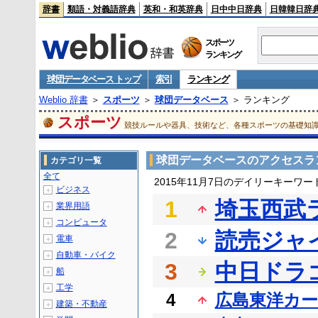
辞書
類語・対義語辞典
英和・和英辞典
日中中日辞典
日韓韓日辞
スポーツ
ランキング
球団データベース トップ
索引
ランキング
Weblio 辞書
＞
スポーツ
＞
球団データベース
＞ ランキング
スポーツ
競技ルールや器具、技術など、各種スポーツの基礎知
球団データベースのアクセスラ
カテゴリ一覧
全て
2015年11月7日のデイリーキーワ
ビジネス
＋
1
埼玉西武
業界用語
＋
コンピュータ
＋
2
読売ジャ
電車
＋
自動車・バイク
＋
3
中日ドラ
船
＋
工学
＋
4
広島東洋カ
建築・不動産
＋