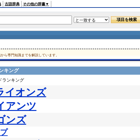
典
古語辞典
その他の辞書▼
識から専門知識までを解説しています。
ンキング
ードランキング
ライオンズ
イアンツ
ゴンズ
ープ