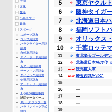
学問
5
東京ヤクル
＋
文化
＋
6
阪神タイガ
生活
＋
ヘルスケア
＋
7
北海道日本
趣味
＋
8
福岡ソフト
スポーツ
－
スポーツ辞典
9
オリックス
ゴルフ用語集
パラグライダー用語
10
千葉ロッテ
辞典
自転車用語集
11
東北楽天ゴールデン
スノーボード用語辞
典
12
北海道日本ﾊﾑﾌｧｲﾀｰｽ
カヌー用語辞典
13
読売巨人軍
サーフィン用語集
ダイビング用語集
14
埼玉西武ﾗｲｵﾝｽﾞ
剣道用語辞典
15
―
アーチェリー用語辞
典
16
―
Juggling用語事典
17
―
球団データベース
Jリーグ クラブ一覧
18
―
パラリンピック正式
19
―
競技