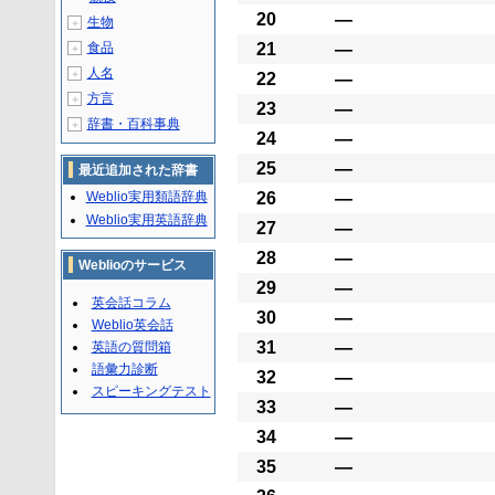
20
―
生物
＋
食品
21
―
＋
人名
＋
22
―
方言
＋
23
―
辞書・百科事典
＋
24
―
25
―
最近追加された辞書
Weblio実用類語辞典
26
―
Weblio実用英語辞典
27
―
28
―
Weblioのサービス
29
―
英会話コラム
30
―
Weblio英会話
31
―
英語の質問箱
語彙力診断
32
―
スピーキングテスト
33
―
34
―
35
―