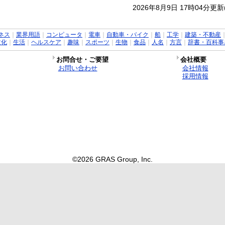
2026年8月9日 17時04分更
ネス
｜
業界用語
｜
コンピュータ
｜
電車
｜
自動車・バイク
｜
船
｜
工学
｜
建築・不動産
文化
｜
生活
｜
ヘルスケア
｜
趣味
｜
スポーツ
｜
生物
｜
食品
｜
人名
｜
方言
｜
辞書・百科事
お問合せ・ご要望
会社概要
お問い合わせ
会社情報
採用情報
©2026 GRAS Group, Inc.