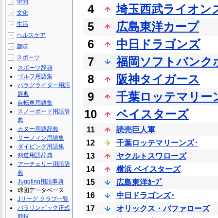
学問
＋
4
埼玉西武ライオン
文化
＋
5
広島東洋カープ
生活
＋
ヘルスケア
＋
6
中日ドラゴンズ
趣味
＋
スポーツ
－
7
福岡ソフトバンク
スポーツ辞典
8
阪神タイガース
ゴルフ用語集
パラグライダー用語
9
千葉ロッテマリー
辞典
自転車用語集
10
ベイスターズ
スノーボード用語辞
典
カヌー用語辞典
11
読売巨人軍
サーフィン用語集
12
千葉ロッテマリーンズ･
ダイビング用語集
剣道用語辞典
13
ヤクルトスワローズ
アーチェリー用語辞
14
横浜 ベイスターズ
典
Juggling用語事典
15
広島東洋ｶｰﾌﾟ
球団データベース
16
中日ドラゴンズ･
Jリーグ クラブ一覧
パラリンピック正式
17
オリックス・バファローズ
競技