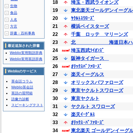
18
埼玉・西武ライオンズ
生物
＋
19
東北楽天ゴールデンイーグル
食品
＋
20
ﾔｸﾙﾄｽﾜﾛｰｽﾞ
人名
＋
21
横浜ベイスターズ
方言
＋
辞書・百科事典
＋
22
千葉 ロッテ マリーンズ
23
北 海道日本ハムフ
最近追加された辞書
24
埼玉西武ﾗｲｵﾝｽﾞ
Weblio実用類語辞典
25
阪神タイガース
Weblio実用英語辞典
26
ｵﾘｯｸｽﾊﾞﾌｧﾛｰｽﾞ
Weblioのサービス
27
楽天イーグルス
英会話コラム
28
オリックスバファローズ
Weblio英会話
29
東京ヤクルトスワローズ
英語の質問箱
30
東京ヤクルト
語彙力診断
スピーキングテスト
31
ヤクルト スワローズ
32
楽天ｲｰｸﾞﾙｽ
33
ｵﾘｯｸｽ･ﾊﾞﾌｧﾛｰｽﾞ
34
東北楽天 ゴールデンイーグ