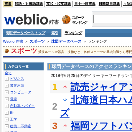
辞書
類語・対義語辞典
英和・和英辞典
日中中日辞典
日韓韓日辞典
古語
スポーツ
ランキング
球団データベース トップ
索引
ランキング
Weblio 辞書
＞
スポーツ
＞
球団データベース
＞ ランキング
スポーツ
競技ルールや器具、技術など、各種スポーツの基礎知識から専
球団データベースのアクセスランキン
カテゴリ一覧
全て
2019年6月29日のデイリーキーワードラン
ビジネス
＋
1
読売ジャイア
業界用語
＋
コンピュータ
＋
北海道日本ハ
電車
＋
2
自動車・バイク
＋
ズ
船
＋
工学
＋
3
福岡ソフトバ
建築・不動産
＋