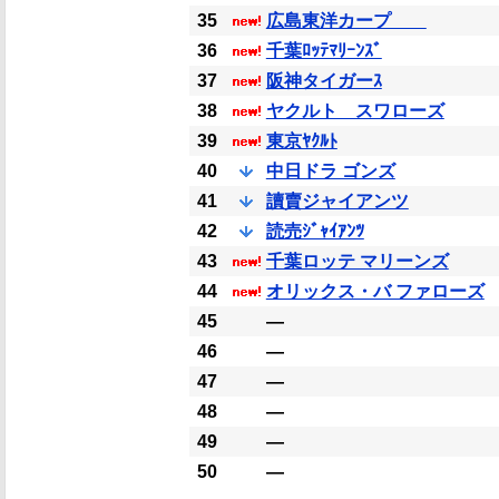
35
広島東洋カープ
36
千葉ﾛｯﾃﾏﾘｰﾝｽﾞ
37
阪神タイガーｽ
38
ヤクルト スワローズ
39
東京ﾔｸﾙﾄ
40
中日ドラ ゴンズ
41
讀賣ジャイアンツ
42
読売ｼﾞｬｲｱﾝﾂ
43
千葉ロッテ マリーンズ
44
オリックス・バ ファローズ
45
―
46
―
47
―
48
―
49
―
50
―