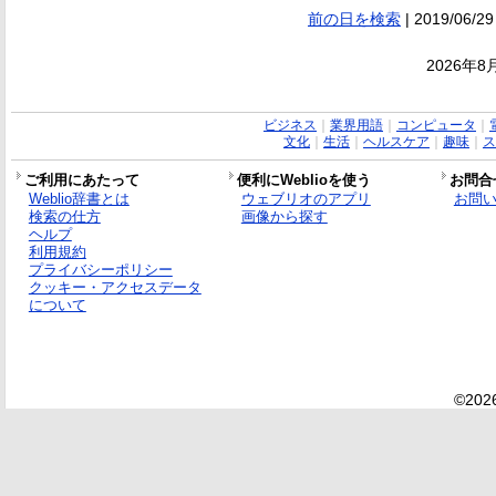
前の日を検索
| 2019/06/29
2026年8
ビジネス
｜
業界用語
｜
コンピュータ
｜
文化
｜
生活
｜
ヘルスケア
｜
趣味
｜
ス
ご利用にあたって
便利にWeblioを使う
お問合
Weblio辞書とは
ウェブリオのアプリ
お問
検索の仕方
画像から探す
ヘルプ
利用規約
プライバシーポリシー
クッキー・アクセスデータ
について
©2026