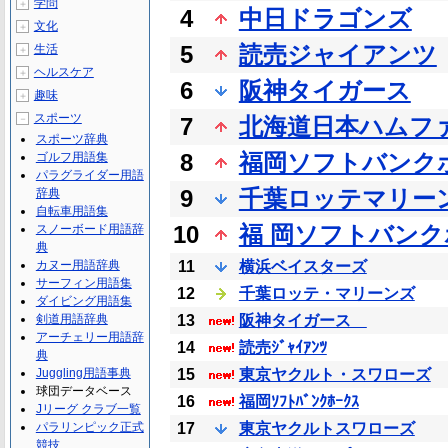
学問
＋
4
中日ドラゴンズ
文化
＋
5
読売ジャイアンツ
生活
＋
ヘルスケア
＋
6
阪神タイガース
趣味
＋
スポーツ
－
7
北海道日本ハムフ
スポーツ辞典
8
福岡ソフトバンク
ゴルフ用語集
パラグライダー用語
9
千葉ロッテマリー
辞典
自転車用語集
10
福 岡ソフトバン
スノーボード用語辞
典
カヌー用語辞典
11
横浜ベイスターズ
サーフィン用語集
12
千葉ロッテ・マリーンズ
ダイビング用語集
剣道用語辞典
13
阪神タイガース
アーチェリー用語辞
14
読売ｼﾞｬｲｱﾝﾂ
典
Juggling用語事典
15
東京ヤクルト・スワローズ
球団データベース
16
福岡ｿﾌﾄﾊﾞﾝｸﾎｰｸｽ
Jリーグ クラブ一覧
パラリンピック正式
17
東京ヤクルトスワローズ
競技