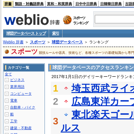
辞書
類語・対義語辞典
英和・和英辞典
日中中日辞典
日韓韓日辞典
古語
スポーツ
ランキング
球団データベース トップ
索引
Weblio 辞書
＞
スポーツ
＞
球団データベース
＞ ランキング
スポーツ
競技ルールや器具、技術など、各種スポーツの基礎知識から専
球団データベースのアクセスランキン
カテゴリ一覧
全て
2017年1月1日のデイリーキーワードランキ
ビジネス
＋
1
埼玉西武ライ
業界用語
＋
コンピュータ
＋
2
広島東洋カー
電車
＋
自動車・バイク
＋
東北楽天ゴー
船
＋
3
工学
＋
ルス
建築・不動産
＋