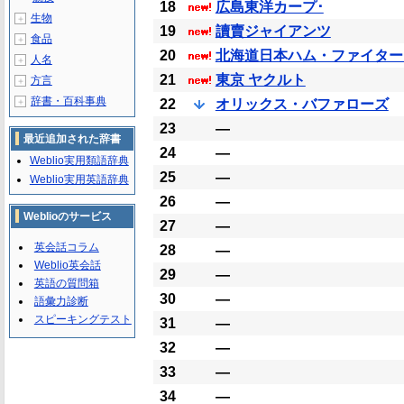
18
広島東洋カープ･
生物
＋
19
讀賣ジャイアンツ
食品
＋
20
北海道日本ハム・ファイター
人名
＋
21
東京 ヤクルト
方言
＋
辞書・百科事典
＋
22
オリックス・バファローズ
23
―
最近追加された辞書
24
―
Weblio実用類語辞典
25
―
Weblio実用英語辞典
26
―
Weblioのサービス
27
―
英会話コラム
28
―
Weblio英会話
29
―
英語の質問箱
30
―
語彙力診断
スピーキングテスト
31
―
32
―
33
―
34
―