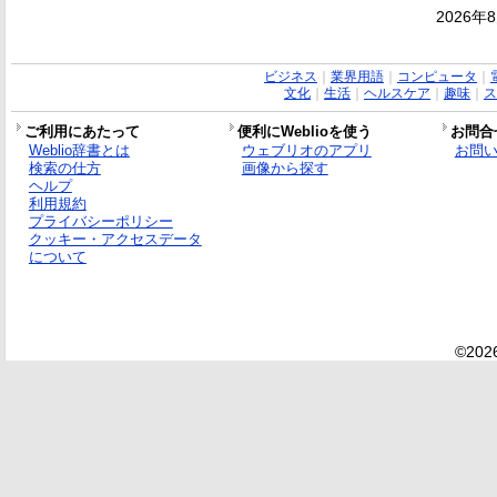
2026年
ビジネス
｜
業界用語
｜
コンピュータ
｜
文化
｜
生活
｜
ヘルスケア
｜
趣味
｜
ス
ご利用にあたって
便利にWeblioを使う
お問合
Weblio辞書とは
ウェブリオのアプリ
お問
検索の仕方
画像から探す
ヘルプ
利用規約
プライバシーポリシー
クッキー・アクセスデータ
について
©2026