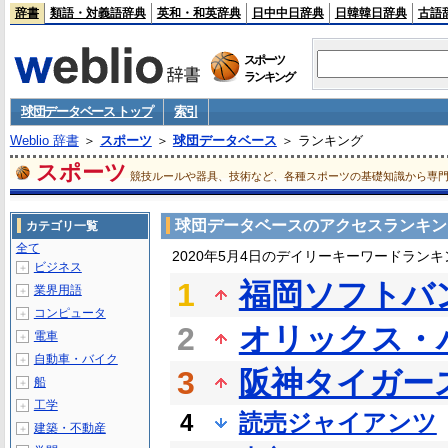
辞書
類語・対義語辞典
英和・和英辞典
日中中日辞典
日韓韓日辞典
古語
スポーツ
ランキング
球団データベース トップ
索引
Weblio 辞書
＞
スポーツ
＞
球団データベース
＞ ランキング
スポーツ
競技ルールや器具、技術など、各種スポーツの基礎知識から専
球団データベースのアクセスランキン
カテゴリ一覧
全て
2020年5月4日のデイリーキーワードランキ
ビジネス
＋
1
福岡ソフトバ
業界用語
＋
コンピュータ
＋
2
オリックス・
電車
＋
自動車・バイク
＋
3
阪神タイガー
船
＋
工学
＋
4
読売ジャイアンツ
建築・不動産
＋