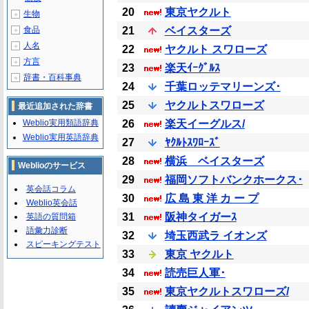
20
東京ヤクルト
生物
＋
食品
21
ベイスターズ
＋
人名
＋
22
ヤクルト スワローズ
方言
＋
23
楽天ｲｰｸﾞﾙｽ
辞書・百科事典
＋
24
千葉ロッテマリーンズ･
25
ヤクルトスワローズ
最近追加された辞書
Weblio実用類語辞典
26
楽天イーグルス/
Weblio実用英語辞典
27
ﾔｸﾙﾄｽﾜﾛｰｽﾞ
28
横浜 ベイスターズ
Weblioのサービス
29
福岡ソフトバンクホークス･
英会話コラム
30
広 島 東 洋 カ ー プ
Weblio英会話
31
阪神タイガーｽ
英語の質問箱
語彙力診断
32
埼玉西武ラ イオンズ
スピーキングテスト
33
東京 ヤクルト
34
読売巨人軍･
35
東京ヤクルトスワローズ/