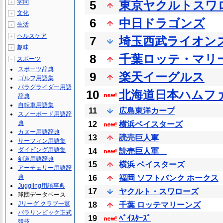
学問
5
東京ヤクルトスワ
＋
文化
＋
6
中日ドラゴンズ
生活
＋
ヘルスケア
＋
7
埼玉西武ライオン
趣味
＋
8
千葉ロッテ・マリ
スポーツ
－
スポーツ辞典
9
楽天イーグルス
ゴルフ用語集
パラグライダー用語
10
北海道日本ハムフ
辞典
自転車用語集
11
広島東洋カープ
スノーボード用語辞
典
12
横浜ベイスターズ
カヌー用語辞典
13
読売巨人軍
サーフィン用語集
ダイビング用語集
14
読売巨人軍
剣道用語辞典
15
横浜 ベイスターズ
アーチェリー用語辞
典
16
福岡 ソフトバンク ホークス
Juggling用語事典
17
ヤクルト・スワローズ
球団データベース
Jリーグ クラブ一覧
18
千葉 ロッテマリーンズ
パラリンピック正式
19
ﾍﾞｲｽﾀｰｽﾞ
競技