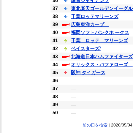
36
讀賣ジャイアンツ
37
東北楽天ゴールデンイーグル
38
千葉ロッテマリーンズ
39
広島東洋カープ
40
福岡ソフトバンクホ ークス
41
千葉 ロッテ マリーンズ
42
ベイスターズ/
43
北海道日本ハムファイターズ
44
オリックス・バファローズ
45
阪神 タイガース
46
―
47
―
48
―
49
―
50
―
前の日を検索
| 2020/05/04