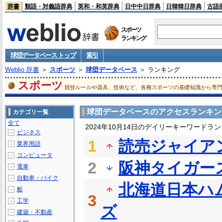
辞書
類語・対義語辞典
英和・和英辞典
日中中日辞典
日韓韓日辞典
古語
スポーツ
ランキング
球団データベース トップ
索引
Weblio 辞書
＞
スポーツ
＞
球団データベース
＞ ランキング
スポーツ
競技ルールや器具、技術など、各種スポーツの基礎知識から専
球団データベースのアクセスランキン
カテゴリ一覧
全て
2024年10月14日のデイリーキーワードラ
ビジネス
＋
1
読売ジャイア
業界用語
＋
コンピュータ
＋
2
阪神タイガー
電車
＋
自動車・バイク
＋
北海道日本ハ
船
＋
3
工学
＋
ズ
建築・不動産
＋