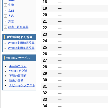
18
―
生物
＋
19
―
食品
＋
20
―
人名
＋
21
―
方言
＋
辞書・百科事典
＋
22
―
23
―
最近追加された辞書
24
―
Weblio実用類語辞典
25
―
Weblio実用英語辞典
26
―
Weblioのサービス
27
―
英会話コラム
28
―
Weblio英会話
29
―
英語の質問箱
30
―
語彙力診断
スピーキングテスト
31
―
32
―
33
―
34
―