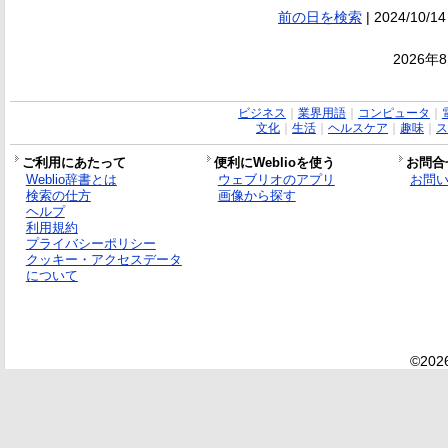
前の日を検索
| 2024/10/14
2026年
ビジネス
｜
業界用語
｜
コンピュータ
｜
文化
｜
生活
｜
ヘルスケア
｜
趣味
｜
ス
ご利用にあたって
便利にWeblioを使う
お問合
Weblio辞書とは
ウェブリオのアプリ
お問
検索の仕方
画像から探す
ヘルプ
利用規約
プライバシーポリシー
クッキー・アクセスデータ
について
©2026