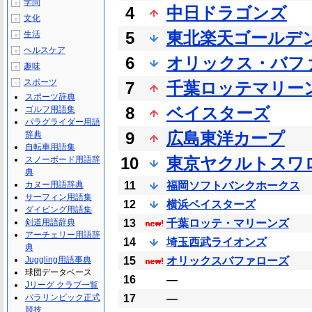
学問
＋
4
中日ドラゴンズ
文化
＋
5
東北楽天ゴールデ
生活
＋
ヘルスケア
＋
6
オリックス・バフ
趣味
＋
スポーツ
－
7
千葉ロッテマリー
スポーツ辞典
8
ベイスターズ
ゴルフ用語集
パラグライダー用語
9
広島東洋カープ
辞典
自転車用語集
10
東京ヤクルトスワ
スノーボード用語辞
典
カヌー用語辞典
11
福岡ソフトバンクホークス
サーフィン用語集
12
横浜ベイスターズ
ダイビング用語集
剣道用語辞典
13
千葉ロッテ・マリーンズ
アーチェリー用語辞
14
埼玉西武ライオンズ
典
Juggling用語事典
15
オリックスバファローズ
球団データベース
16
―
Jリーグ クラブ一覧
パラリンピック正式
17
―
競技