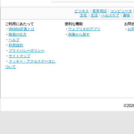
ビジネス
｜
業界用語
｜
コンピュータ
文化
｜
生活
｜
ヘルスケア
｜
趣味
｜
ご利用にあたって
便利な機能
お問
・
Weblio辞書とは
・
ウェブリオのアプリ
・
お
・
検索の仕方
・
画像から探す
・
ヘルプ
・
利用規約
・
プライバシーポリシー
・
サイトマップ
・
クッキー・アクセスデータに
ついて
©2026