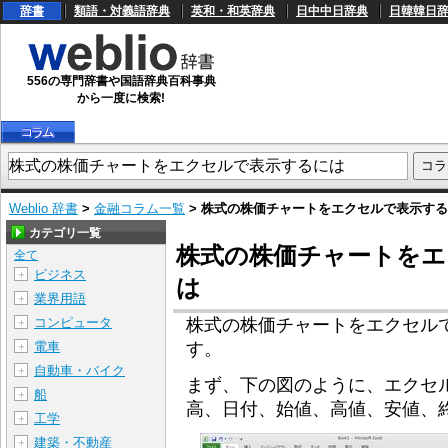
辞書
類語・対義語辞典
英和・和英辞典
日中中日辞典
日韓韓日
556の専門辞書や国語辞典百科事典
から一度に検索!
Weblio 辞書
>
金融コラム一覧
> 株式の株価チャートをエクセルで表示す
カテゴリ一覧
株式の株価チャートをエ
全て
ビジネス
＋
は
業界用語
＋
株式の株価チャートをエクセル
コンピュータ
＋
す。
電車
＋
自動車・バイク
＋
まず、下の図のように、エクセ
船
＋
高、日付、始値、高値、安値、
工学
＋
建築・不動産
＋