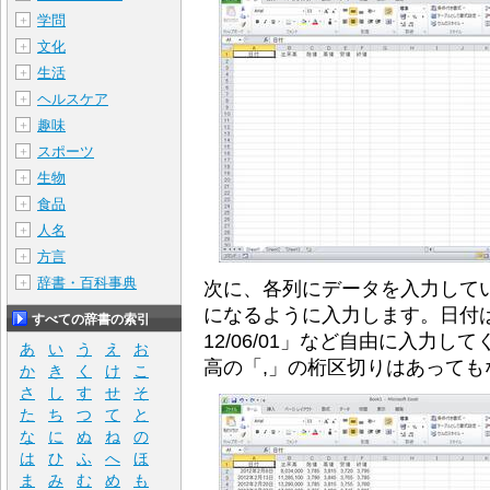
学問
＋
文化
＋
生活
＋
ヘルスケア
＋
趣味
＋
スポーツ
＋
生物
＋
食品
＋
人名
＋
方言
＋
辞書・百科事典
＋
次に、各列にデータを入力して
になるように入力します。日付は、
すべての辞書の索引
12/06/01」など自由に入力
あ
い
う
え
お
高の「,」の桁区切りはあって
か
き
く
け
こ
さ
し
す
せ
そ
た
ち
つ
て
と
な
に
ぬ
ね
の
は
ひ
ふ
へ
ほ
ま
み
む
め
も