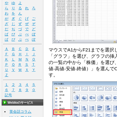
や
ゆ
よ
ら
り
る
れ
ろ
わ
を
ん
が
ぎ
ぐ
げ
ご
ざ
じ
ず
ぜ
ぞ
だ
ぢ
づ
で
ど
ば
び
ぶ
べ
ぼ
ぱ
ぴ
ぷ
ぺ
ぽ
Ａ
Ｂ
Ｃ
Ｄ
Ｅ
マウスでA1からF21までを選
Ｆ
Ｇ
Ｈ
Ｉ
Ｊ
「グラフ」を選び、グラフの挿
Ｋ
Ｌ
Ｍ
Ｎ
Ｏ
の一覧の中から「株価」を選び
Ｐ
Ｑ
Ｒ
Ｓ
Ｔ
値-高値-安値-終値）」を選ん
Ｕ
Ｖ
Ｗ
Ｘ
Ｙ
す。
Ｚ
１
２
３
４
５
６
７
８
９
０
記号
Weblioのサービス
英会話コラム