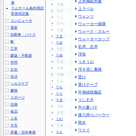
上水補給水量
典
うは
ラムサール条約用語
上ラベル
うひ
和英対訳集
ウォンツ
うふ
コンピュータ
＋
うへ
ウォーカー循環
電車
＋
うほ
ウォーク・スルー
自動車・バイク
＋
うま
ウォーターカップ
船
＋
うみ
右岸、左岸
工学
うむ
＋
浮魚
うめ
建築・不動産
＋
うも
うきうお
学問
＋
うや
浮き流し養殖
文化
＋
うゆ
生活
受け
＋
うよ
ヘルスケア
＋
受けテープ
うら
趣味
＋
牛海綿状脳症
うり
スポーツ
＋
うしすき
うる
生物
＋
うれ
牛の夏バテ
食品
＋
うろ
後ろ搾りパーラー
人名
＋
うわ
雨水
方言
うを
＋
ウスイ
うん
辞書・百科事典
＋