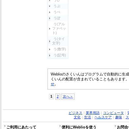
うぴ
うぷ
うぺ
うぽ
う(アル
ファベッ
ト)
う(タイ
文字)
う(数字)
う(記号)
Weblioのさくいんはプログラムで自動的に
くいんの配置が含まれていることもあります
せ
。
1
2
次へ＞
ビジネス
｜
業界用語
｜
コンピュータ
｜
文化
｜
生活
｜
ヘルスケア
｜
趣味
｜
ス
ご利用にあたって
便利にWeblioを使う
お問合