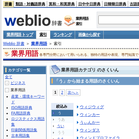
辞書
類語・対義語辞典
英和・和英辞典
日中中日辞典
日韓韓日辞典
古語
業界用語
索引
業界用語 トップ
索引
ランキング
画像から探す
Weblio 辞書
＞
業界用語
＞ 索引
業界用語
各専門分野において用いられる、独特の用語や表現、専門知識で
業界用語カテゴリ のさくいん
カテゴリ一覧
全て
「う」から始まる用語のさくいん
ビジネス
＋
業界用語
－
1
2
次へ＞
産業・環境キーワー
ド
絞込み
ウィジウィグ
ISO用語辞典
う
FA用語辞典
ウィンカー
ロジスティクス用語
うあ
うぃんかー
集
うい
印刷関係用語集
ウィンダス
うう
古本用語集
ウィンドプロファイラ