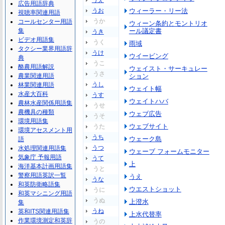
うえ
広告用語辞典
うお
ウィーラー・リー法
視聴率関連用語
うか
コールセンター用語
ウィーン条約とモントリオ
集
ール議定書
うき
ビデオ用語集
うく
雨域
タクシー業界用語辞
うけ
ウイービング
典
うこ
酪農用語解説
ウェイスト・サーキュレー
うさ
農業関連用語
ション
うし
林業関連用語
ウェイト幅
水産大百科
うす
ウェイトハバ
農林水産関係用語集
うせ
農機具の種類
ウェブ広告
うそ
環境用語集
ウェブサイト
うた
環境アセスメント用
うち
ウェーク島
語
うつ
水処理関連用語集
ウェーブ フォームモニター
気象庁 予報用語
うて
上
海洋基本計画用語集
うと
警察用語英訳一覧
うえ
うな
和英防衛略語集
ウエストショット
うに
和英マシニング用語
うぬ
上澄水
集
うね
英和ITS関連用語集
上水代替率
作業環境測定和英辞
うの