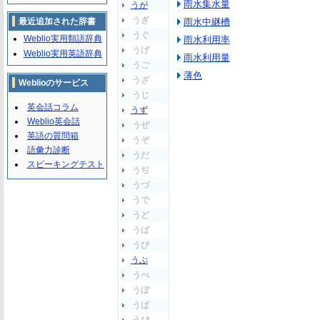
雨水集水量
うが
うぎ
最近追加された辞書
雨水中継槽
うぐ
Weblio実用類語辞典
雨水利用率
うげ
Weblio実用英語辞典
雨水利用量
うご
薄色
うざ
Weblioのサービス
うじ
英会話コラム
うず
Weblio英会話
うぜ
英語の質問箱
うぞ
語彙力診断
うだ
スピーキングテスト
うぢ
うづ
うで
うど
うば
うび
うぶ
うべ
うぼ
うぱ