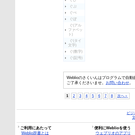
ぐぴ
ぐぷ
ぐぺ
ぐぽ
ぐ(アル
ファベッ
ト)
ぐ(タイ
文字)
ぐ(数字)
ぐ(記号)
Weblioのさくいんはプログラムで
ご了承くださいませ。
お問い合わせ
。
1
2
3
4
5
6
7
8
次へ＞
ビジ
ご利用にあたって
便利にWeblioを使う
Weblio辞書とは
ウェブリオのアプリ