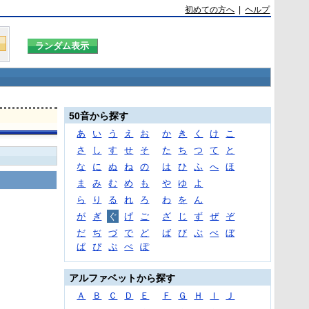
初めての方へ
|
ヘルプ
50音から探す
あ
い
う
え
お
か
き
く
け
こ
さ
し
す
せ
そ
た
ち
つ
て
と
な
に
ぬ
ね
の
は
ひ
ふ
へ
ほ
ま
み
む
め
も
や
ゆ
よ
ら
り
る
れ
ろ
わ
を
ん
が
ぎ
ぐ
げ
ご
ざ
じ
ず
ぜ
ぞ
だ
ぢ
づ
で
ど
ば
び
ぶ
べ
ぼ
ぱ
ぴ
ぷ
ぺ
ぽ
アルファベットから探す
Ａ
Ｂ
Ｃ
Ｄ
Ｅ
Ｆ
Ｇ
Ｈ
Ｉ
Ｊ