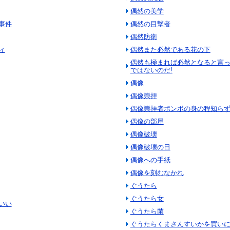
偶然の美学
事件
偶然の目撃者
偶然防衛
ィ
偶然また必然である花の下
偶然も極まれば必然となると言
ではないのだ!
偶像
偶像崇拝
偶像崇拝者ポンボの身の程知ら
偶像の部屋
偶像破壊
偶像破壊の日
偶像への手紙
偶像を刻むなかれ
ぐうたら
ぐうたら女
いい
ぐうたら菌
ぐうたらくまさんすいかを買い