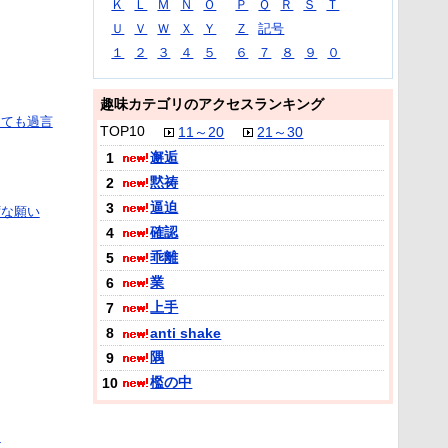
Ｋ
Ｌ
Ｍ
Ｎ
Ｏ
Ｐ
Ｑ
Ｒ
Ｓ
Ｔ
Ｕ
Ｖ
Ｗ
Ｘ
Ｙ
Ｚ
記号
１
２
３
４
５
６
７
８
９
０
趣味カテゴリのアクセスランキング
っても過言
TOP10
11～20
21～30
邂逅
1
黙祷
2
逼迫
3
ずな願い
確認
4
乖離
5
業
6
上手
7
8
anti shake
隅
9
檻の中
10
に