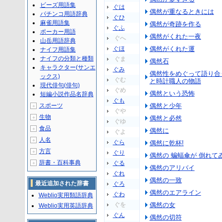
ビーズ用語集
ぐは
偶然が重なるときには
パチンコ用語辞典
ぐひ
麻雀用語集
偶然が奇跡を作る
ぐふ
ポーカー用語
偶然がくれた一夜
ぐへ
山岳用語辞典
ぐほ
偶然がくれた運
ナイフ用語集
ナイフの分類と種類
ぐま
偶然石
キャラクター(サンエ
ぐみ
偶然性をめぐって語り合
ックス)
ぐむ
と時計職人の物語
現代俳句(俳句)
ぐめ
偶然という恐怖
短編小説作品名辞典
ぐも
スポーツ
偶然と少年
＋
ぐや
生物
＋
偶然と必然
ぐゆ
食品
＋
偶然に
ぐよ
人名
＋
ぐら
偶然に乾杯!
方言
＋
ぐり
偶然の 蝙蝠傘が 倒れて
辞書・百科事典
ぐる
＋
偶然のアリバイ
ぐれ
偶然の一致
最近追加された辞書
ぐろ
偶然のエアライン
ぐわ
Weblio実用類語辞典
ぐを
偶然の女
Weblio実用英語辞典
ぐん
偶然の切符