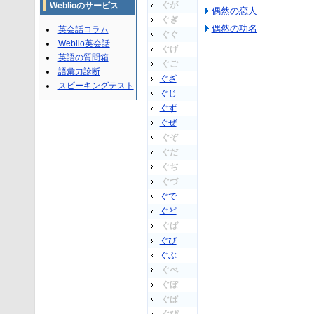
ぐが
Weblioのサービス
偶然の恋人
ぐぎ
偶然の功名
英会話コラム
ぐぐ
Weblio英会話
ぐげ
英語の質問箱
ぐご
語彙力診断
ぐざ
スピーキングテスト
ぐじ
ぐず
ぐぜ
ぐぞ
ぐだ
ぐぢ
ぐづ
ぐで
ぐど
ぐば
ぐび
ぐぶ
ぐべ
ぐぼ
ぐぱ