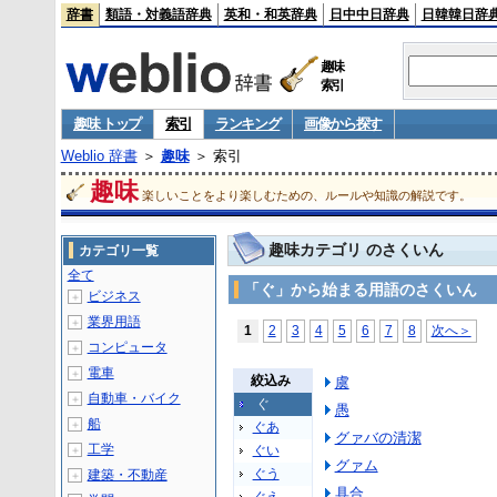
辞書
類語・対義語辞典
英和・和英辞典
日中中日辞典
日韓韓日辞
趣味
索引
趣味 トップ
索引
ランキング
画像から探す
Weblio 辞書
＞
趣味
＞ 索引
趣味
楽しいことをより楽しむための、ルールや知識の解説です。
趣味カテゴリ のさくいん
カテゴリ一覧
全て
「ぐ」から始まる用語のさくいん
ビジネス
＋
業界用語
＋
1
2
3
4
5
6
7
8
次へ＞
コンピュータ
＋
電車
＋
絞込み
虞
自動車・バイク
＋
ぐ
愚
船
＋
ぐあ
グァバの清潔
工学
ぐい
＋
グァム
ぐう
建築・不動産
＋
具合...