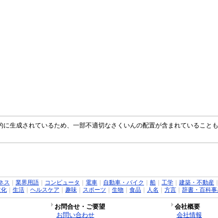
自動的に生成されているため、一部不適切なさくいんの配置が含まれていること
ネス
｜
業界用語
｜
コンピュータ
｜
電車
｜
自動車・バイク
｜
船
｜
工学
｜
建築・不動産
文化
｜
生活
｜
ヘルスケア
｜
趣味
｜
スポーツ
｜
生物
｜
食品
｜
人名
｜
方言
｜
辞書・百科事
お問合せ・ご要望
会社概要
お問い合わせ
会社情報