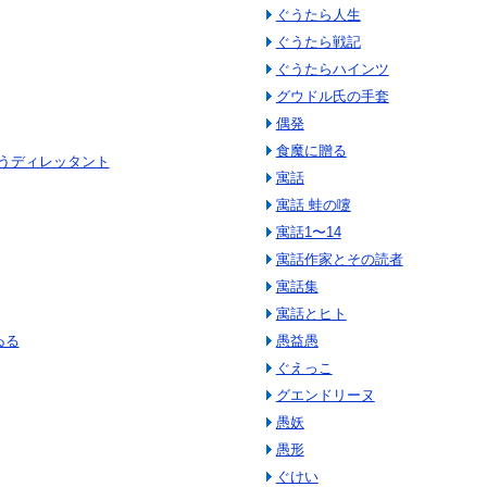
ぐうたら人生
ぐうたら戦記
ぐうたらハインツ
グウドル氏の手套
偶発
食魔に贈る
うディレッタント
寓話
寓話 蛙の嚔
寓話1〜14
寓話作家とその読者
寓話集
寓話とヒト
ゐる
愚益愚
ぐえっこ
グエンドリーヌ
愚妖
愚形
ぐけい