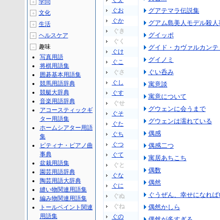
ぐえ
学問
＋
ぐお
グアテマラ伝説集
文化
＋
ぐか
グアム島美人モデル殺人
生活
＋
ぐき
グイッポ
ヘルスケア
＋
ぐく
趣味
グイド・カヴァルカンテ
－
ぐけ
写真用語
グイノミ
ぐこ
将棋用語集
ぐい呑み
ぐさ
囲碁基本用語集
ぐし
競馬用語辞典
寓意談
競艇大辞典
ぐす
寓意について
音楽用語辞典
ぐせ
グウェンに会うまで
アコースティックギ
ぐそ
ター用語集
グウェンは濡れている
ぐた
ホームシアター用語
偶感
ぐち
集
ぐつ
ピティナ・ピアノ曲
偶感二つ
事典
ぐて
寓居あちこち
盆栽用語集
ぐと
偶数
園芸用語辞典
ぐな
陶芸用語大辞典
偶然
ぐに
縫い物関連用語集
ぐうぜん、幸せになれば
ぐぬ
編み物関連用語集
ぐね
偶然かしら
トールペイント関連
用語集
ぐの
偶然が多すぎる