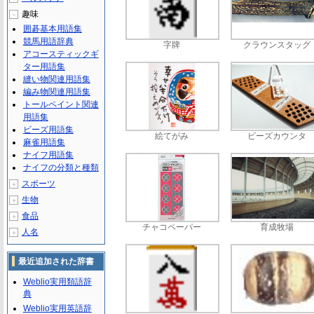
趣味
－
囲碁基本用語集
競馬用語辞典
字牌
クラウンスタッグ
アコースティックギ
ター用語集
縫い物関連用語集
編み物関連用語集
トールペイント関連
用語集
ビーズ用語集
絵てがみ
ビーズカウンタ
麻雀用語集
ナイフ用語集
ナイフの分類と種類
スポーツ
＋
生物
＋
食品
＋
チャコペーパー
育成牧場
人名
＋
最近追加された辞書
Weblio実用類語辞
典
Weblio実用英語辞