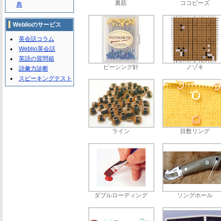
裏筋
ココビーズ
典
Weblioのサービス
英会話コラム
Weblio英会話
英語の質問箱
ピーシング針
ノゾキ
語彙力診断
スピーキングテスト
ライン
目数リング
ダブルローディング
ソングホール