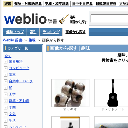
辞書
類語・対義語辞典
英和・和英辞典
日中中日辞典
日韓韓日辞典
古語
趣味
画像から探す
趣味 トップ
索引
ランキング
画像から探す
Weblio 辞書
＞
趣味
＞ 画像から探す
画像から探す | 趣味
カテゴリ一覧
「趣味
全て
再検索をクリ
業界用語
＋
コンピュータ
＋
電車
＋
自動車・バイク
＋
船
＋
工学
＋
建築・不動産
＋
学問
＋
オッキオ
ドレッドノート
文化
＋
生活
＋
ヘルスケア
＋