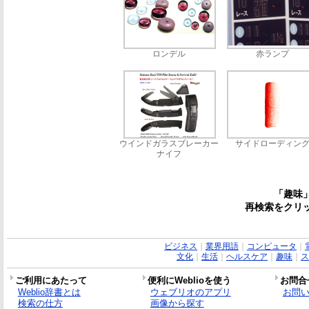
ロンデル
赤ランプ
ウインドガラスブレーカー
サイドローディン
ナイフ
「趣味
再検索をクリ
ビジネス
｜
業界用語
｜
コンピュータ
｜
文化
｜
生活
｜
ヘルスケア
｜
趣味
｜
ス
ご利用にあたって
便利にWeblioを使う
お問合
Weblio辞書とは
ウェブリオのアプリ
お問
検索の仕方
画像から探す