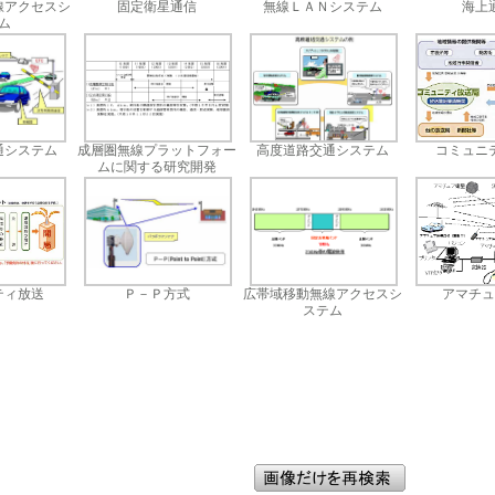
線アクセスシ
固定衛星通信
無線ＬＡＮシステム
海上
ム
通システム
成層圏無線プラットフォー
高度道路交通システム
コミュニ
ムに関する研究開発
ティ放送
Ｐ－Ｐ方式
広帯域移動無線アクセスシ
アマチュ
ステム