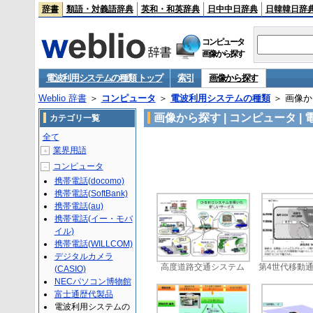
辞書
類語・対義語辞典
英和・和英辞典
日中中日辞典
日韓韓日辞
コンピュータ
画像から探す
電波利用システムの種類 トップ
索引
画像から探す
Weblio 辞書
＞
コンピュータ
＞
電波利用システムの種類
＞ 画像
画像から探す | コンピュータ 
カテゴリ一覧
全て
業界用語
＋
コンピュータ
－
携帯電話(docomo)
携帯電話(SoftBank)
携帯電話(au)
携帯電話(イー・モバ
イル)
携帯電話(WILLCOM)
デジタルカメラ
高度道路交通システム
第4世代移動
(CASIO)
NECパソコン博物館
富士通歴代製品
電波利用システムの