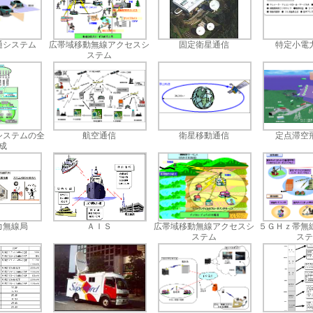
通システム
広帯域移動無線アクセスシ
固定衛星通信
特定小電
ステム
システムの全
航空通信
衛星移動通信
定点滞空
成
力無線局
ＡＩＳ
広帯域移動無線アクセスシ
５ＧＨｚ帯無
ステム
ステ