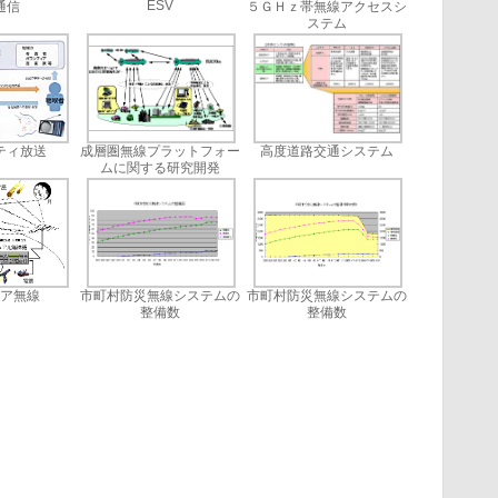
ESV
通信
５ＧＨｚ帯無線アクセスシ
ステム
ティ放送
成層圏無線プラットフォー
高度道路交通システム
ムに関する研究開発
ア無線
市町村防災無線システムの
市町村防災無線システムの
整備数
整備数