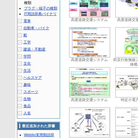
種類
プラグ・端子の種類
IT用語辞典バイナリ
高度道路交通システム
高度道路交
電車
＋
自動車・バイク
＋
船
＋
工学
＋
建築・不動産
＋
学問
＋
高度道路交通システム
防災行政無線
文化
＋
体構
生活
＋
ヘルスケア
＋
趣味
＋
スポーツ
＋
生物
＋
高度道路交通システム
特定小電
食品
＋
人名
＋
最近追加された辞書
Weblio実用類語辞