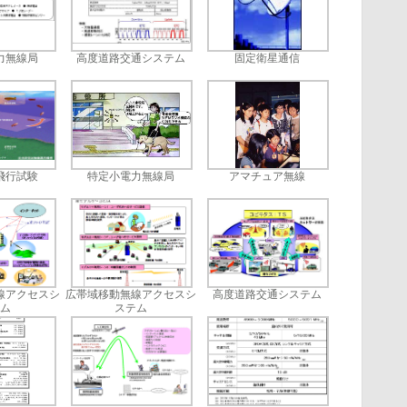
力無線局
高度道路交通システム
固定衛星通信
飛行試験
特定小電力無線局
アマチュア無線
線アクセスシ
広帯域移動無線アクセスシ
高度道路交通システム
ム
ステム