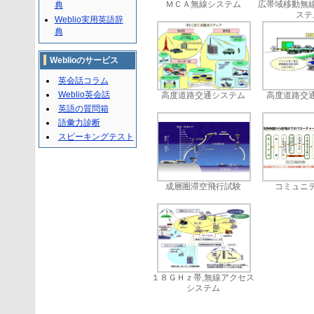
典
ＭＣＡ無線システム
広帯域移動無
ステ
Weblio実用英語辞
典
Weblioのサービス
英会話コラム
Weblio英会話
高度道路交通システム
高度道路交
英語の質問箱
語彙力診断
スピーキングテスト
成層圏滞空飛行試験
コミュニ
１８ＧＨｚ帯,無線アクセス
システム