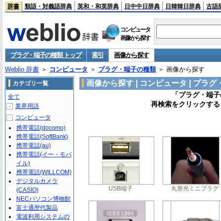
辞書
類語・対義語辞典
英和・和英辞典
日中中日辞典
日韓韓日辞典
古語
コンピュータ
画像から探す
プラグ・端子の種類 トップ
索引
画像から探す
Weblio 辞書
＞
コンピュータ
＞
プラグ・端子の種類
＞ 画像から探す
画像から探す | コンピュータ | プラ
カテゴリ一覧
「プラグ・端子
全て
再検索をクリックする
業界用語
＋
コンピュータ
－
携帯電話(docomo)
携帯電話(SoftBank)
携帯電話(au)
携帯電話(イー・モバ
イル)
携帯電話(WILLCOM)
デジタルカメラ
USB端子
丸形光ミニプラグ
(CASIO)
NECパソコン博物館
富士通歴代製品
電波利用システムの