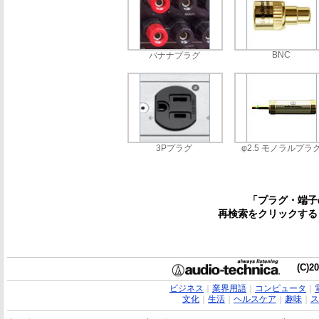
BNC
バナナプラグ
3Pプラグ
φ2.5 モノラルプラ
「プラグ・端子
再検索をクリックする
(C)20
ビジネス
｜
業界用語
｜
コンピュータ
｜
文化
｜
生活
｜
ヘルスケア
｜
趣味
｜
ス