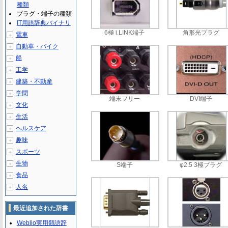
種類
プラグ・端子の種類
IT用語辞典バイナリ
6極 i.LINK端子
角形光プラグ
電車
＋
自動車・バイク
＋
船
＋
工学
＋
建築・不動産
＋
学問
＋
端末フリー
DVI端子
文化
＋
生活
＋
ヘルスケア
＋
趣味
＋
スポーツ
＋
生物
＋
S端子
φ2.5 3極プラグ
食品
＋
人名
＋
最近追加された辞書
Weblio実用類語辞