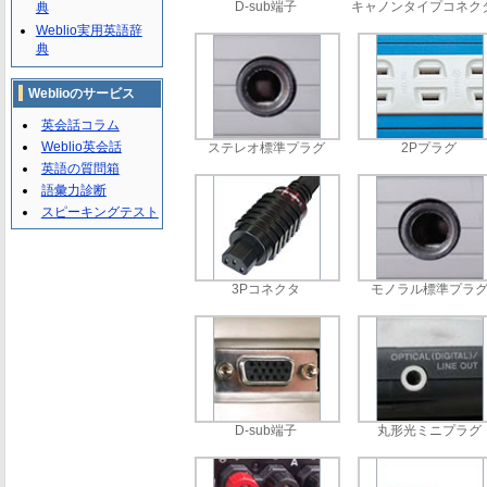
典
D-sub端子
キャノンタイプコネク
Weblio実用英語辞
典
Weblioのサービス
英会話コラム
Weblio英会話
ステレオ標準プラグ
2Pプラグ
英語の質問箱
語彙力診断
スピーキングテスト
3Pコネクタ
モノラル標準プラ
D-sub端子
丸形光ミニプラグ