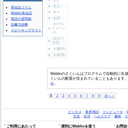
きぴ
きぷ
英会話コラム
きぺ
Weblio英会話
きぽ
英語の質問箱
き(アル
語彙力診断
ファベッ
スピーキングテスト
ト)
き(タイ
文字)
き(数字)
き(記号)
Weblioのさくいんはプログラムで自動的に
くいんの配置が含まれていることもあります
せ
。
1
2
3
4
5
6
7
8
9
次へ＞
ビジネス
｜
業界用語
｜
コンピュータ
｜
文化
｜
生活
｜
ヘルスケア
｜
趣味
｜
ス
ご利用にあたって
便利にWeblioを使う
お問合