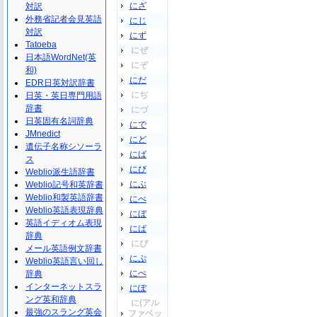
にざ
対訳
外務省記者会見英語
にじ
対訳
にず
Tatoeba
にぜ
日本語WordNet(英
にぞ
和)
にだ
EDR日英対訳辞書
にぢ
日英・英日専門用語
辞書
にづ
日英固有名詞辞典
にで
JMnedict
にど
遺伝子名称シソーラ
にば
ス
にび
Weblio派生語辞書
にぶ
Weblio記号和英辞書
Weblio和製英語辞書
にべ
Weblio英語表現辞典
にぼ
英語イディオム表現
にぱ
辞典
にぴ
メール英語例文辞書
にぷ
Weblio英語言い回し
にぺ
辞典
インターネットスラ
にぽ
ング英和辞典
に(アル
最強のスラング英会
ファベッ