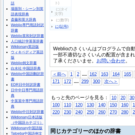
ト)
話
場面別・シーン別英
に(タイ
文字)
語表現辞典
斎藤和英大辞典
に(数字)
Weblio専門用語対訳
に(記号)
辞書
Weblio英和対訳辞書
人口統計学英英辞書
Wiktionary英語版
Weblioのさくいんはプログラムで
ウィキペディア英語
一部不適切なさくいんの配置が含まれ
版
了承くださいませ。
お問い合わせ
。
Weblio例文辞書
白水社 中国語辞典
...
.
Weblio中国語翻訳辞
＜前へ
1
2
162
163
164
165
書
...
.
171
172
299
300
次へ＞
EDR日中対訳辞書
日中中日専門用語辞
典
もっと先のページを見る：
10
20
30
中英英中専門用語辞
100
110
120
130
140
150
160
1
典
Weblio中日対訳辞書
220
230
240
250
260
270
280
2
Wiktionary日本語版
（中国語カテゴリ）
Wiktionary中国語版
同じカテゴリーのほかの辞書
Tatoeba中国語例文