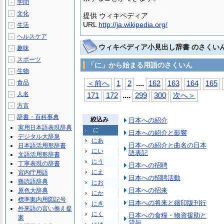
学問
＋
文化
＋
提供 ウィキペディア
URL
http://ja.wikipedia.org/
生活
＋
ヘルスケア
＋
ウィキペディア小見出し辞書 のさくい
趣味
＋
スポーツ
＋
「に」から始まる用語のさくいん
生物
＋
...
.
食品
＜前へ
1
2
162
163
164
165
＋
人名
...
.
＋
171
172
299
300
次へ＞
方言
＋
辞書・百科事典
－
絞込み
日本への紹介
実用日本語表現辞典
に
日本への紹介と影響
デジタル大辞泉
にあ
日本への紹介と曲名の日本
日本語活用形辞書
にい
語表記
文語活用形辞書
にう
丁寧表現の辞書
日本への招聘
にえ
宮内庁用語
日本への招聘活動
難読語辞典
にお
日本への招来
原色大辞典
にか
標準案内用図記号
日本への将来と縮印版刊行
にき
外来語の言い換え提
にく
日本への食糧・物資援助と
案
貸与