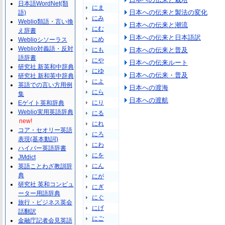
日本語WordNet(類
にま
日本への伝来と製法の変化
語)
にみ
Weblio類語・言い換
日本への伝来と潮流
にむ
え辞書
日本への伝来と日本語訳
にめ
Weblioシソーラス
Weblio対義語・反対
にも
日本への伝来と普及
語辞書
にや
日本への伝来ルート
研究社 新英和中辞典
にゆ
日本への伝来・普及
研究社 新和英中辞典
によ
英語での言い方用例
日本への渡海
にら
集
日本への渡航
にり
Eゲイト英和辞典
Weblio実用英語辞典
にる
new!
にれ
コア・セオリー英語
にろ
表現(基本動詞)
にわ
ハイパー英語辞書
にを
JMdict
にん
英語ことわざ教訓辞
典
にが
研究社 英和コンピュ
にぎ
ーター用語辞典
にぐ
旅行・ビジネス英会
にげ
話翻訳
にご
金融庁記者会見英語