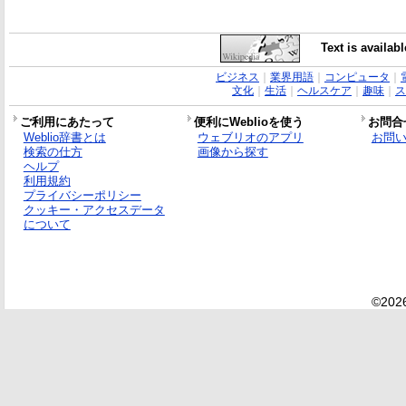
Text is availab
ビジネス
｜
業界用語
｜
コンピュータ
｜
文化
｜
生活
｜
ヘルスケア
｜
趣味
｜
ス
ご利用にあたって
便利にWeblioを使う
お問合
Weblio辞書とは
ウェブリオのアプリ
お問
検索の仕方
画像から探す
ヘルプ
利用規約
プライバシーポリシー
クッキー・アクセスデータ
について
©2026