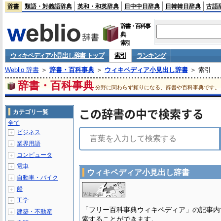
辞書
類語・対義語辞典
英和・和英辞典
日中中日辞典
日韓韓日辞典
古語
辞書・百科事
典
索引
ウィキペディア小見出し辞書 トップ
索引
ランキング
Weblio 辞書
＞
辞書・百科事典
＞
ウィキペディア小見出し辞書
＞ 索引
辞書・百科事典
分野に関わらず頼りになる、辞書や百科事典です。
この辞書の中で検索する
カテゴリ一覧
全て
ビジネス
＋
業界用語
＋
コンピュータ
＋
電車
＋
ウィキペディア小見出し辞書
自動車・バイク
＋
船
＋
工学
＋
「フリー百科事典ウィキペディア」の記事内
建築・不動産
＋
索することができます。