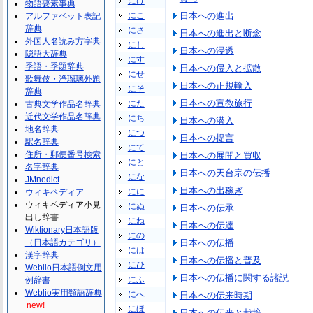
にけ
物語要素事典
にこ
日本への進出
アルファベット表記
辞典
にさ
日本への進出と断念
外国人名読み方字典
にし
日本への浸透
隠語大辞典
にす
季語・季題辞典
日本への侵入と拡散
にせ
歌舞伎・浄瑠璃外題
日本への正規輸入
にそ
辞典
日本への宣教旅行
にた
古典文学作品名辞典
近代文学作品名辞典
にち
日本への潜入
地名辞典
につ
日本への提言
駅名辞典
にて
住所・郵便番号検索
日本への展開と買収
にと
名字辞典
日本への天台宗の伝播
にな
JMnedict
日本への出稼ぎ
にに
ウィキペディア
ウィキペディア小見
にぬ
日本への伝承
出し辞書
にね
日本への伝達
Wiktionary日本語版
にの
（日本語カテゴリ）
日本への伝播
には
漢字辞典
日本への伝播と普及
にひ
Weblio日本語例文用
日本への伝播に関する諸説
にふ
例辞書
Weblio実用類語辞典
にへ
日本への伝来時期
new!
にほ
日本への伝来と栽培