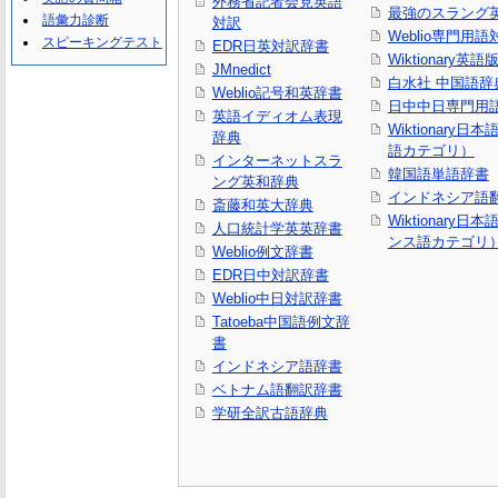
外務省記者会見英語
最強のスラング
語彙力診断
対訳
Weblio専門用
スピーキングテスト
EDR日英対訳辞書
Wiktionary英語
JMnedict
白水社 中国語辞
Weblio記号和英辞書
日中中日専門用
英語イディオム表現
Wiktionary日
辞典
語カテゴリ）
インターネットスラ
韓国語単語辞書
ング英和辞典
インドネシア語
斎藤和英大辞典
Wiktionary日
人口統計学英英辞書
ンス語カテゴリ
Weblio例文辞書
EDR日中対訳辞書
Weblio中日対訳辞書
Tatoeba中国語例文辞
書
インドネシア語辞書
ベトナム語翻訳辞書
学研全訳古語辞典