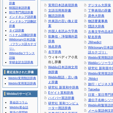
辞書
実用日本語表現辞典
デジタル大辞泉
韓国語単語辞書
文語活用形辞書
丁寧表現の辞書
韓日専門用語辞書
難読語辞典
原色大辞典
インドネシア語辞書
外来語の言い換え提
物語要素事典
インドネシア語翻訳
案
辞書
隠語大辞典
タイ語辞書
外国人名読み方字典
古典文学作品名
ベトナム語翻訳辞書
歌舞伎・浄瑠璃外題
駅名辞典
Wiktionary日本語版
辞典
JMnedict
（フランス語カテゴ
地名辞典
Wiktionary日
リ）
名字辞典
語カテゴリ）
Wikipediaフランス
ウィキペディア小見
Weblio実用類語
語版
出し辞書
学研全訳古語辞典
Weblioシソーラ
Weblio日本語例文用
研究社 新和英中
例辞書
最近追加された辞書
Weblio実用英語
Weblio類語・言い換
Weblio実用類語辞典
JMdict
え辞書
Weblio実用英語辞典
旅行・ビジネス
研究社 新英和中辞典
Tatoeba
Eゲイト英和辞典
Weblioのサービス
日英・英日専門
ハイパー英語辞書
遺伝子名称シソ
英会話コラム
研究社 英和コンピュ
Weblio和製英語
Weblio英会話
ーター用語辞典
メール英語例文
英語の質問箱