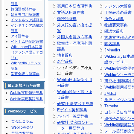
辞書
実用日本語表現辞典
デジタル大辞泉
韓国語単語辞書
文語活用形辞書
丁寧表現の辞書
韓日専門用語辞書
難読語辞典
原色大辞典
インドネシア語辞書
外来語の言い換え提
物語要素事典
インドネシア語翻訳
案
辞書
隠語大辞典
タイ語辞書
外国人名読み方字典
古典文学作品名
ベトナム語翻訳辞書
歌舞伎・浄瑠璃外題
駅名辞典
Wiktionary日本語版
辞典
JMnedict
（フランス語カテゴ
地名辞典
Wiktionary日
リ）
名字辞典
語カテゴリ）
Wikipediaフランス
ウィキペディア小見
Weblio実用類語
語版
出し辞書
学研全訳古語辞典
Weblioシソーラ
Weblio日本語例文用
研究社 新和英中
例辞書
最近追加された辞書
Weblio実用英語
Weblio類語・言い換
Weblio実用類語辞典
JMdict
え辞書
Weblio実用英語辞典
旅行・ビジネス
研究社 新英和中辞典
Tatoeba
Eゲイト英和辞典
Weblioのサービス
日英・英日専門
ハイパー英語辞書
遺伝子名称シソ
英会話コラム
研究社 英和コンピュ
Weblio和製英語
Weblio英会話
ーター用語辞典
メール英語例文
英語の質問箱