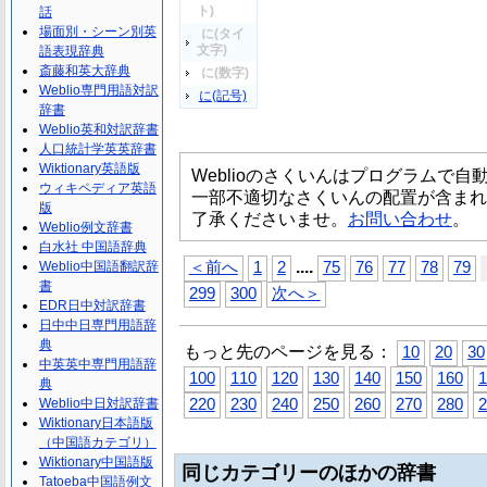
ト)
話
場面別・シーン別英
に(タイ
文字)
語表現辞典
斎藤和英大辞典
に(数字)
Weblio専門用語対訳
に(記号)
辞書
Weblio英和対訳辞書
人口統計学英英辞書
Wiktionary英語版
Weblioのさくいんはプログラムで
ウィキペディア英語
一部不適切なさくいんの配置が含まれ
版
了承くださいませ。
お問い合わせ
。
Weblio例文辞書
白水社 中国語辞典
...
.
Weblio中国語翻訳辞
＜前へ
1
2
75
76
77
78
79
書
299
300
次へ＞
EDR日中対訳辞書
日中中日専門用語辞
典
もっと先のページを見る：
10
20
30
中英英中専門用語辞
100
110
120
130
140
150
160
1
典
Weblio中日対訳辞書
220
230
240
250
260
270
280
2
Wiktionary日本語版
（中国語カテゴリ）
Wiktionary中国語版
同じカテゴリーのほかの辞書
Tatoeba中国語例文