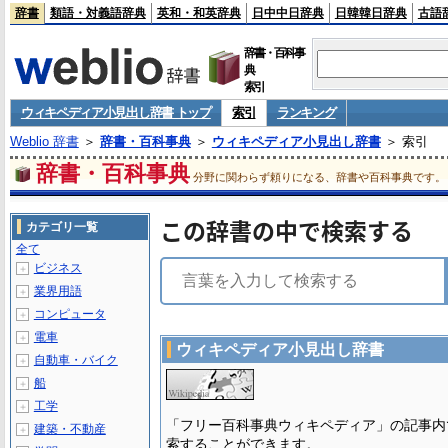
辞書
類語・対義語辞典
英和・和英辞典
日中中日辞典
日韓韓日辞典
古語
辞書・百科事
典
索引
ウィキペディア小見出し辞書 トップ
索引
ランキング
Weblio 辞書
＞
辞書・百科事典
＞
ウィキペディア小見出し辞書
＞ 索引
辞書・百科事典
分野に関わらず頼りになる、辞書や百科事典です。
この辞書の中で検索する
カテゴリ一覧
全て
ビジネス
＋
業界用語
＋
コンピュータ
＋
電車
＋
ウィキペディア小見出し辞書
自動車・バイク
＋
船
＋
工学
＋
「フリー百科事典ウィキペディア」の記事内
建築・不動産
＋
索することができます。