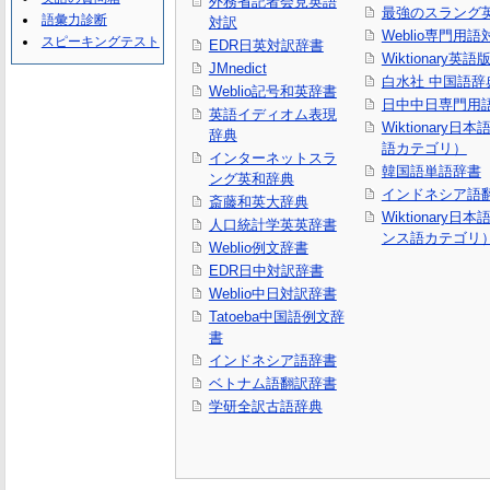
外務省記者会見英語
最強のスラング
語彙力診断
対訳
Weblio専門用
スピーキングテスト
EDR日英対訳辞書
Wiktionary英語
JMnedict
白水社 中国語辞
Weblio記号和英辞書
日中中日専門用
英語イディオム表現
Wiktionary日
辞典
語カテゴリ）
インターネットスラ
韓国語単語辞書
ング英和辞典
インドネシア語
斎藤和英大辞典
Wiktionary日
人口統計学英英辞書
ンス語カテゴリ
Weblio例文辞書
EDR日中対訳辞書
Weblio中日対訳辞書
Tatoeba中国語例文辞
書
インドネシア語辞書
ベトナム語翻訳辞書
学研全訳古語辞典