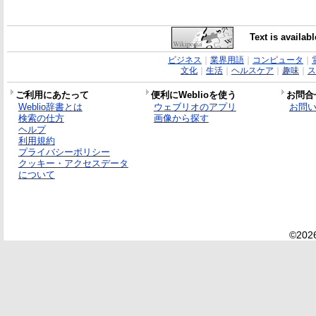
Text is availab
ビジネス
｜
業界用語
｜
コンピュータ
｜
文化
｜
生活
｜
ヘルスケア
｜
趣味
｜
ス
ご利用にあたって
便利にWeblioを使う
お問合
Weblio辞書とは
ウェブリオのアプリ
お問
検索の仕方
画像から探す
ヘルプ
利用規約
プライバシーポリシー
クッキー・アクセスデータ
について
©2026