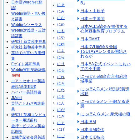
日本語WordNet(類
B』
にま
語)
日本：由起子
にみ
Weblio類語・言い換
にむ
日本＝中国間
え辞書
にめ
Weblioシソーラス
日本ACLS協会が提供する
Weblio対義語・反対
にも
心肺蘇生教育プログラム
語辞書
にや
日本DMAT
研究社 新英和中辞典
にゆ
日本DVD配給＆全国
研究社 新和英中辞典
によ
TSUTAYAレンタル開始さ
英語での言い方用例
れるが
にら
集
にり
日本EA公式イベントにおい
Eゲイト英和辞典
ての不手際
Weblio実用英語辞典
にる
new!
にっぽんe物産市京都府地
にれ
コア・セオリー英語
域事業
にろ
表現(基本動詞)
にっぽんGメン 特別武装班
にわ
ハイパー英語辞書
出動
にを
JMdict
にっぽんGメン 不敵なる逆
にん
英語ことわざ教訓辞
襲
典
にが
にっぽんＧメン 摩天楼の狼
研究社 英和コンピュ
にぎ
ーター用語辞典
日本IBM
にぐ
旅行・ビジネス英会
にげ
日本IBM時代
話翻訳
にご
金融庁記者会見英語
日本ICID協会