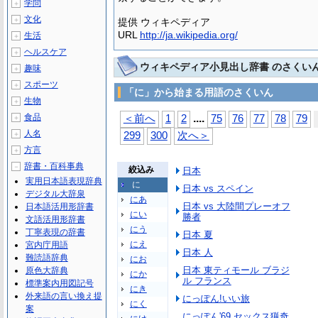
学問
＋
文化
＋
提供 ウィキペディア
URL
http://ja.wikipedia.org/
生活
＋
ヘルスケア
＋
ウィキペディア小見出し辞書 のさくい
趣味
＋
スポーツ
＋
「に」から始まる用語のさくいん
生物
＋
...
.
食品
＜前へ
1
2
75
76
77
78
79
＋
人名
＋
299
300
次へ＞
方言
＋
辞書・百科事典
－
絞込み
日本
実用日本語表現辞典
に
日本 vs スペイン
デジタル大辞泉
にあ
日本 vs 大陸間プレーオフ
日本語活用形辞書
にい
勝者
文語活用形辞書
にう
丁寧表現の辞書
日本 夏
にえ
宮内庁用語
日本 人
難読語辞典
にお
日本 東ティモール ブラジ
原色大辞典
にか
ル フランス
標準案内用図記号
にき
外来語の言い換え提
にっぽん!いい旅
にく
案
にっぽん'69 セックス猟奇