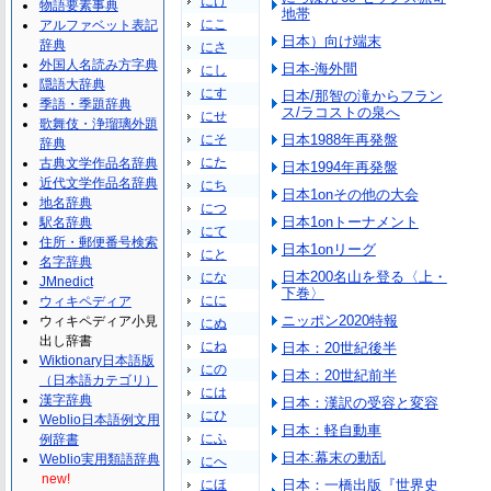
にけ
物語要素事典
地帯
にこ
アルファベット表記
日本）向け端末
辞典
にさ
外国人名読み方字典
日本-海外間
にし
隠語大辞典
にす
日本/那智の滝からフラン
季語・季題辞典
ス/ラコストの泉へ
にせ
歌舞伎・浄瑠璃外題
にそ
日本1988年再発盤
辞典
にた
古典文学作品名辞典
日本1994年再発盤
近代文学作品名辞典
にち
日本1onその他の大会
地名辞典
につ
日本1onトーナメント
駅名辞典
にて
住所・郵便番号検索
日本1onリーグ
にと
名字辞典
日本200名山を登る〈上・
にな
JMnedict
下巻〉
にに
ウィキペディア
ニッポン2020特報
ウィキペディア小見
にぬ
出し辞書
にね
日本：20世紀後半
Wiktionary日本語版
にの
日本：20世紀前半
（日本語カテゴリ）
には
漢字辞典
日本：漢訳の受容と変容
にひ
Weblio日本語例文用
日本：軽自動車
にふ
例辞書
日本:幕末の動乱
Weblio実用類語辞典
にへ
new!
にほ
日本：一橋出版『世界史