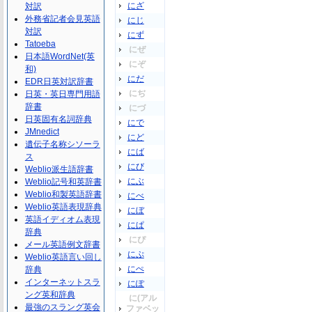
にざ
対訳
外務省記者会見英語
にじ
対訳
にず
Tatoeba
にぜ
日本語WordNet(英
にぞ
和)
にだ
EDR日英対訳辞書
にぢ
日英・英日専門用語
辞書
にづ
日英固有名詞辞典
にで
JMnedict
にど
遺伝子名称シソーラ
にば
ス
にび
Weblio派生語辞書
にぶ
Weblio記号和英辞書
Weblio和製英語辞書
にべ
Weblio英語表現辞典
にぼ
英語イディオム表現
にぱ
辞典
にぴ
メール英語例文辞書
にぷ
Weblio英語言い回し
にぺ
辞典
インターネットスラ
にぽ
ング英和辞典
に(アル
最強のスラング英会
ファベッ