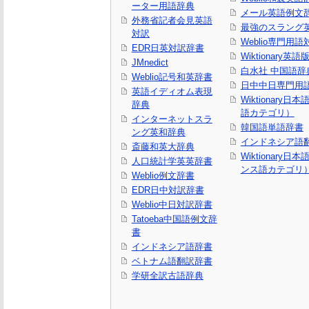
ーター用語辞典
メール英語例文
外務省記者会見英語
最強のスラング
対訳
Weblio専門用
EDR日英対訳辞書
Wiktionary英語
JMnedict
白水社 中国語辞
Weblio記号和英辞書
日中中日専門用
英語イディオム表現
Wiktionary日
辞典
語カテゴリ）
インターネットスラ
韓国語単語辞書
ング英和辞典
インドネシア語
斎藤和英大辞典
Wiktionary日
人口統計学英英辞書
ンス語カテゴリ
Weblio例文辞書
EDR日中対訳辞書
Weblio中日対訳辞書
Tatoeba中国語例文辞
書
インドネシア語辞書
ベトナム語翻訳辞書
学研全訳古語辞典