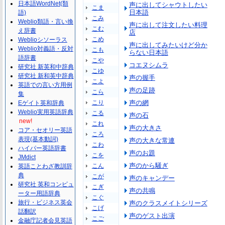
日本語WordNet(類
声に出してシャウトしたい
こま
日本語
語)
こみ
Weblio類語・言い換
声に出して注文したい料理
こむ
え辞書
店
こめ
Weblioシソーラス
声に出してみたいけど分か
Weblio対義語・反対
こも
らない日本語
語辞書
こや
コエヌシムラ
研究社 新英和中辞典
こゆ
研究社 新和英中辞典
声の握手
こよ
英語での言い方用例
声の足跡
こら
集
こり
声の網
Eゲイト英和辞典
Weblio実用英語辞典
こる
声の石
new!
これ
声の大きさ
コア・セオリー英語
ころ
表現(基本動詞)
声の大きな常連
こわ
ハイパー英語辞書
声のお題
こを
JMdict
声のから騒ぎ
こん
英語ことわざ教訓辞
典
こが
声のキャンデー
研究社 英和コンピュ
こぎ
声の共鳴
ーター用語辞典
こぐ
旅行・ビジネス英会
声のクラスメイトシリーズ
こげ
話翻訳
声のゲスト出演
こご
金融庁記者会見英語