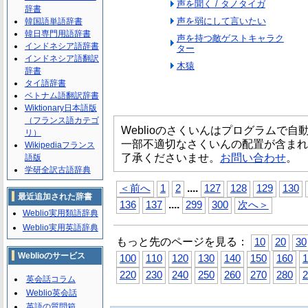
声を聞く / タノタイガ
辞書
声を弱にして言いたい
韓国語単語辞書
韓日専門用語辞書
声を持つ敵ゲストキャラク
インドネシア語辞書
ター
インドネシア語翻訳
木猿
辞書
タイ語辞書
ベトナム語翻訳辞書
Wiktionary日本語版
（フランス語カテゴ
Weblioのさくいんはプログラムで
リ）
一部不適切なさくいんの配置が含まれ
Wikipediaフランス
了承くださいませ。
お問い合わせ
。
語版
学研全訳古語辞典
...
.
＜前へ
1
2
127
128
129
130
最近追加された辞書
...
.
136
137
299
300
次へ＞
Weblio実用類語辞典
Weblio実用英語辞典
もっと先のページを見る：
10
20
30
Weblioのサービス
100
110
120
130
140
150
160
1
220
230
240
250
260
270
280
2
英会話コラム
Weblio英会話
英語の質問箱