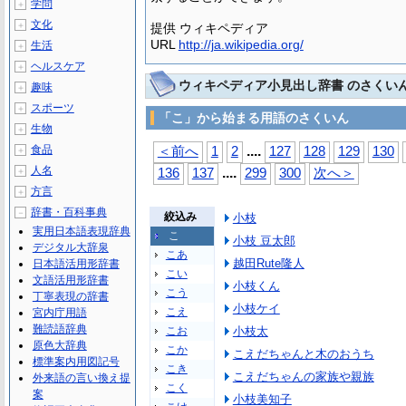
学問
＋
文化
＋
提供 ウィキペディア
URL
http://ja.wikipedia.org/
生活
＋
ヘルスケア
＋
ウィキペディア小見出し辞書 のさくい
趣味
＋
スポーツ
＋
「こ」から始まる用語のさくいん
生物
＋
...
.
食品
＜前へ
1
2
127
128
129
130
＋
人名
...
.
＋
136
137
299
300
次へ＞
方言
＋
辞書・百科事典
－
絞込み
小枝
実用日本語表現辞典
こ
小枝 豆太郎
デジタル大辞泉
こあ
越田Rute隆人
日本語活用形辞書
こい
文語活用形辞書
小枝くん
こう
丁寧表現の辞書
小枝ケイ
こえ
宮内庁用語
難読語辞典
こお
小枝太
原色大辞典
こか
こえだちゃんと木のおうち
標準案内用図記号
こき
こえだちゃんの家族や親族
外来語の言い換え提
こく
案
小枝美知子