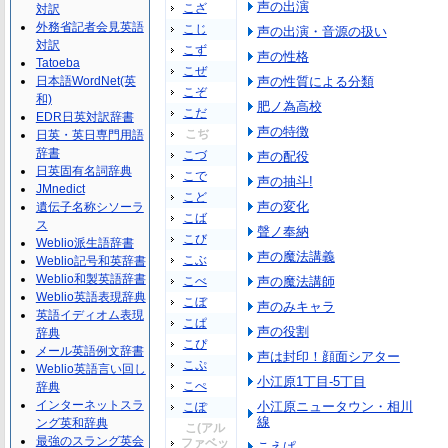
声の出演
こざ
対訳
外務省記者会見英語
こじ
声の出演・音源の扱い
対訳
こず
声の性格
Tatoeba
こぜ
日本語WordNet(英
声の性質による分類
こぞ
和)
肥ノ為高校
こだ
EDR日英対訳辞書
声の特徴
こぢ
日英・英日専門用語
辞書
こづ
声の配役
日英固有名詞辞典
こで
声の抽斗!
JMnedict
こど
声の変化
遺伝子名称シソーラ
こば
ス
聲ノ奉納
こび
Weblio派生語辞書
声の魔法講義
こぶ
Weblio記号和英辞書
Weblio和製英語辞書
こべ
声の魔法講師
Weblio英語表現辞典
こぼ
声のみキャラ
英語イディオム表現
こぱ
声の役割
辞典
こぴ
メール英語例文辞書
声は封印！顔面シアター
こぷ
Weblio英語言い回し
小江原1丁目-5丁目
こぺ
辞典
インターネットスラ
小江原ニュータウン・相川
こぽ
線
ング英和辞典
こ(アル
最強のスラング英会
ファベッ
こえぱ