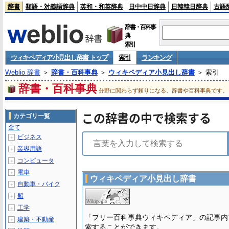
辞書
類語・対義語辞典
英和・和英辞典
日中中日辞典
日韓韓日辞典
古語
辞書・百科事
典
索引
ウィキペディア小見出し辞書 トップ
索引
ランキング
Weblio 辞書
＞
辞書・百科事典
＞
ウィキペディア小見出し辞書
＞ 索引
辞書・百科事典
分野に関わらず頼りになる、辞書や百科事典です。
この辞書の中で検索する
カテゴリ一覧
全て
ビジネス
＋
業界用語
＋
コンピュータ
＋
電車
＋
ウィキペディア小見出し辞書
自動車・バイク
＋
船
＋
工学
＋
「フリー百科事典ウィキペディア」の記事内
建築・不動産
＋
索することができます。