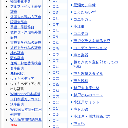
こけ
物語要素事典
肥溜め、牛糞
ここ
アルファベット表記
辞典
こえだらいず
こさ
外国人名読み方字典
こし
コエチカラ
隠語大辞典
こす
小江町
季語・季題辞典
こせ
歌舞伎・浄瑠璃外題
コエテコ
こそ
辞典
声でグラスを割る男!?
こた
古典文学作品名辞典
近代文学作品名辞典
コエデュケーション
こち
地名辞典
こつ
声と楽器
駅名辞典
こて
超ときめき宣伝部としての
住所・郵便番号検索
こと
活動
名字辞典
こな
JMnedict
声と攻撃スタイル
こに
ウィキペディア
声と役柄
ウィキペディア小見
こぬ
越戸大山原生林
出し辞書
こね
Wiktionary日本語版
越戸からのコース
この
（日本語カテゴリ）
小江戸サミット
こは
漢字辞典
こひ
声ドル篇
Weblio日本語例文用
こふ
例辞書
小江戸・川越特急パス
Weblio実用類語辞典
こへ
声日記
new!
こほ