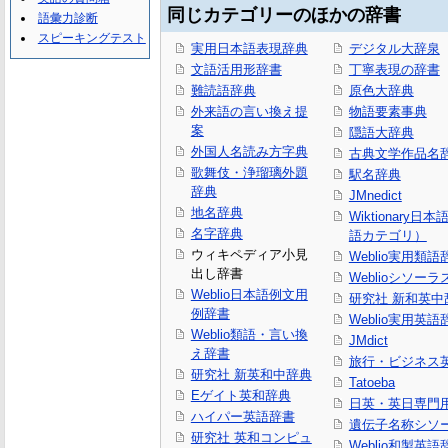
同じカテゴリーのほかの辞書
語彙力診断
スピーキングテスト
実用日本語表現辞典
デジタル大辞泉
文語活用形辞書
丁寧表現の辞書
難読語辞典
原色大辞典
外来語の言い換え提
物語要素事典
案
隠語大辞典
外国人名読み方字典
古典文学作品名
歌舞伎・浄瑠璃外題
駅名辞典
辞典
JMnedict
地名辞典
Wiktionary日
名字辞典
語カテゴリ）
ウィキペディア小見
Weblio実用類語
出し辞書
Weblioシソーラ
Weblio日本語例文用
研究社 新和英中
例辞書
Weblio実用英語
Weblio類語・言い換
JMdict
え辞書
旅行・ビジネス
研究社 新英和中辞典
Tatoeba
Eゲイト英和辞典
日英・英日専門
ハイパー英語辞書
遺伝子名称シソ
研究社 英和コンピュ
Weblio和製英語