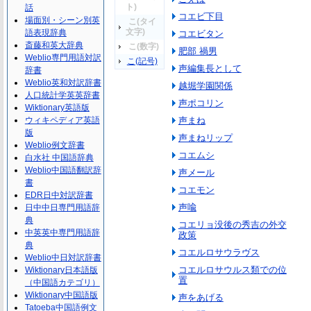
ト)
話
コエビ下目
場面別・シーン別英
こ(タイ
文字)
語表現辞典
コエビタン
斎藤和英大辞典
こ(数字)
肥部 禍男
Weblio専門用語対訳
こ(記号)
声編集長として
辞書
Weblio英和対訳辞書
越堀学園関係
人口統計学英英辞書
声ポコリン
Wiktionary英語版
ウィキペディア英語
声まね
版
声まねリップ
Weblio例文辞書
コエムシ
白水社 中国語辞典
Weblio中国語翻訳辞
声メール
書
コエモン
EDR日中対訳辞書
声喩
日中中日専門用語辞
典
コエリョ没後の秀吉の外交
中英英中専門用語辞
政策
典
コエルロサウラヴス
Weblio中日対訳辞書
コエルロサウルス類での位
Wiktionary日本語版
置
（中国語カテゴリ）
Wiktionary中国語版
声をあげる
Tatoeba中国語例文