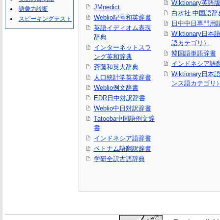
Wiktionary英語
JMnedict
語彙力診断
白水社 中国語辞
Weblio記号和英辞書
スピーキングテスト
日中中日専門用
英語イディオム表現
Wiktionary日
辞典
語カテゴリ）
インターネットスラ
韓国語単語辞書
ング英和辞典
インドネシア語
斎藤和英大辞典
Wiktionary日
人口統計学英英辞書
ンス語カテゴリ
Weblio例文辞書
EDR日中対訳辞書
Weblio中日対訳辞書
Tatoeba中国語例文辞
書
インドネシア語辞書
ベトナム語翻訳辞書
学研全訳古語辞典