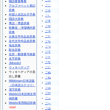
ごけ
物語要素事典
ごこ
アルファベット表記
辞典
ごさ
外国人名読み方字典
ごし
隠語大辞典
ごす
季語・季題辞典
ごせ
歌舞伎・浄瑠璃外題
ごそ
辞典
ごた
古典文学作品名辞典
近代文学作品名辞典
ごち
地名辞典
ごつ
駅名辞典
ごて
住所・郵便番号検索
ごと
名字辞典
ごな
JMnedict
ごに
ウィキペディア
ウィキペディア小見
ごぬ
出し辞書
ごね
Wiktionary日本語版
ごの
（日本語カテゴリ）
ごは
漢字辞典
ごひ
Weblio日本語例文用
ごふ
例辞書
Weblio実用類語辞典
ごへ
new!
ごほ