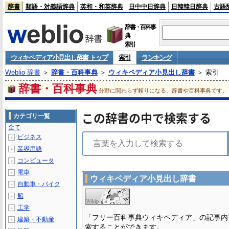
辞書
類語・対義語辞典
英和・和英辞典
日中中日辞典
日韓韓日辞典
古語
辞書・百科事
典
索引
ウィキペディア小見出し辞書 トップ
索引
ランキング
Weblio 辞書
＞
辞書・百科事典
＞
ウィキペディア小見出し辞書
＞ 索引
辞書・百科事典
分野に関わらず頼りになる、辞書や百科事典です。
この辞書の中で検索する
カテゴリ一覧
全て
ビジネス
＋
業界用語
＋
コンピュータ
＋
電車
＋
ウィキペディア小見出し辞書
自動車・バイク
＋
船
＋
工学
＋
「フリー百科事典ウィキペディア」の記事内
建築・不動産
＋
索することができます。