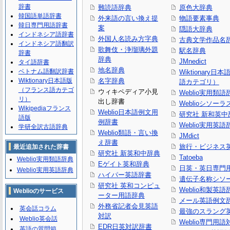
辞書
難読語辞典
原色大辞典
韓国語単語辞書
外来語の言い換え提
物語要素事典
韓日専門用語辞書
案
隠語大辞典
インドネシア語辞書
外国人名読み方字典
古典文学作品名
インドネシア語翻訳
歌舞伎・浄瑠璃外題
駅名辞典
辞書
辞典
JMnedict
タイ語辞書
地名辞典
ベトナム語翻訳辞書
Wiktionary日
Wiktionary日本語版
名字辞典
語カテゴリ）
（フランス語カテゴ
ウィキペディア小見
Weblio実用類語
リ）
出し辞書
Weblioシソーラ
Wikipediaフランス
Weblio日本語例文用
研究社 新和英中
語版
例辞書
Weblio実用英語
学研全訳古語辞典
Weblio類語・言い換
JMdict
え辞書
旅行・ビジネス
最近追加された辞書
研究社 新英和中辞典
Tatoeba
Weblio実用類語辞典
Eゲイト英和辞典
日英・英日専門
Weblio実用英語辞典
ハイパー英語辞書
遺伝子名称シソ
研究社 英和コンピュ
Weblio和製英語
Weblioのサービス
ーター用語辞典
メール英語例文
外務省記者会見英語
英会話コラム
最強のスラング
対訳
Weblio英会話
Weblio専門用
EDR日英対訳辞書
英語の質問箱