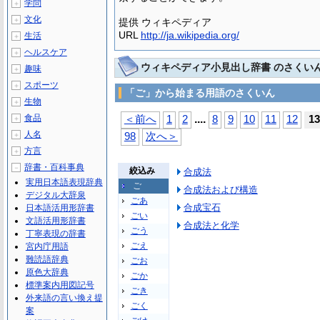
学問
＋
文化
＋
提供 ウィキペディア
URL
http://ja.wikipedia.org/
生活
＋
ヘルスケア
＋
ウィキペディア小見出し辞書 のさくい
趣味
＋
スポーツ
＋
「ご」から始まる用語のさくいん
生物
＋
...
.
食品
＜前へ
1
2
8
9
10
11
12
13
＋
人名
＋
98
次へ＞
方言
＋
辞書・百科事典
－
絞込み
合成法
実用日本語表現辞典
ご
合成法および構造
デジタル大辞泉
ごあ
合成宝石
日本語活用形辞書
ごい
文語活用形辞書
合成法と化学
ごう
丁寧表現の辞書
ごえ
宮内庁用語
難読語辞典
ごお
原色大辞典
ごか
標準案内用図記号
ごき
外来語の言い換え提
ごく
案