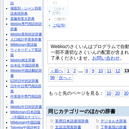
ト)
話
場面別・シーン別英
ご(タイ
文字)
語表現辞典
斎藤和英大辞典
ご(数字)
Weblio専門用語対訳
ご(記号)
辞書
Weblio英和対訳辞書
人口統計学英英辞書
Wiktionary英語版
Weblioのさくいんはプログラムで
ウィキペディア英語
一部不適切なさくいんの配置が含まれ
版
了承くださいませ。
お問い合わせ
。
Weblio例文辞書
白水社 中国語辞典
...
.
Weblio中国語翻訳辞
＜前へ
1
2
8
9
10
11
12
13
書
98
次へ＞
EDR日中対訳辞書
日中中日専門用語辞
典
もっと先のページを見る：
10
20
30
中英英中専門用語辞
典
Weblio中日対訳辞書
同じカテゴリーのほかの辞書
Wiktionary日本語版
（中国語カテゴリ）
実用日本語表現辞典
デジタル大辞泉
Wiktionary中国語版
文語活用形辞書
丁寧表現の辞書
Tatoeba中国語例文