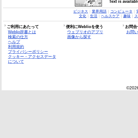
Text is availab
ビジネス
｜
業界用語
｜
コンピュータ
｜
文化
｜
生活
｜
ヘルスケア
｜
趣味
｜
ス
ご利用にあたって
便利にWeblioを使う
お問合
Weblio辞書とは
ウェブリオのアプリ
お問
検索の仕方
画像から探す
ヘルプ
利用規約
プライバシーポリシー
クッキー・アクセスデータ
について
©2026