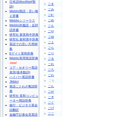
日本語WordNet(類
ごま
語)
ごみ
Weblio類語・言い換
ごむ
え辞書
ごめ
Weblioシソーラス
Weblio対義語・反対
ごも
語辞書
ごや
研究社 新英和中辞典
ごゆ
研究社 新和英中辞典
ごよ
英語での言い方用例
ごら
集
ごり
Eゲイト英和辞典
Weblio実用英語辞典
ごる
new!
ごれ
コア・セオリー英語
ごろ
表現(基本動詞)
ごわ
ハイパー英語辞書
ごを
JMdict
ごん
英語ことわざ教訓辞
典
ごが
研究社 英和コンピュ
ごぎ
ーター用語辞典
ごぐ
旅行・ビジネス英会
ごげ
話翻訳
ごご
金融庁記者会見英語