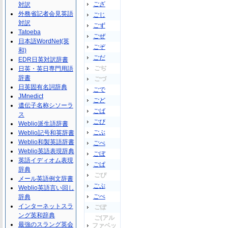
ござ
対訳
外務省記者会見英語
ごじ
対訳
ごず
Tatoeba
ごぜ
日本語WordNet(英
ごぞ
和)
ごだ
EDR日英対訳辞書
ごぢ
日英・英日専門用語
辞書
ごづ
日英固有名詞辞典
ごで
JMnedict
ごど
遺伝子名称シソーラ
ごば
ス
ごび
Weblio派生語辞書
ごぶ
Weblio記号和英辞書
Weblio和製英語辞書
ごべ
Weblio英語表現辞典
ごぼ
英語イディオム表現
ごぱ
辞典
ごぴ
メール英語例文辞書
ごぷ
Weblio英語言い回し
ごぺ
辞典
インターネットスラ
ごぽ
ング英和辞典
ご(アル
最強のスラング英会
ファベッ