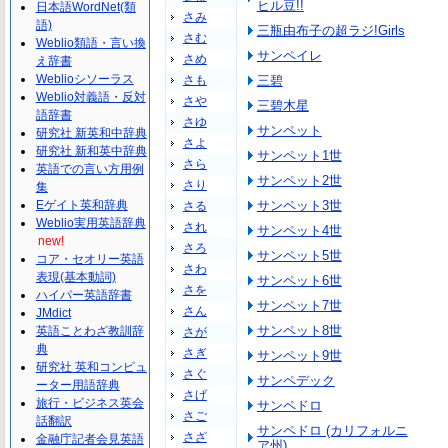
ヒル豆!!
日本語WordNet(類
さみ
語)
三瓶由布子の超ラジ!Girls
さむ
Weblio類語・言い換
サンペイレ
さめ
え辞書
Weblioシソーラス
さも
三碧
Weblio対義語・反対
さや
三碧木星
語辞書
さゆ
サンペット
研究社 新英和中辞典
さよ
研究社 新和英中辞典
サンペット1世
さら
英語での言い方用例
サンペット2世
さり
集
Eゲイト英和辞典
サンペット3世
さる
Weblio実用英語辞典
され
サンペット4世
new!
さろ
サンペット5世
コア・セオリー英語
さわ
表現(基本動詞)
サンペット6世
さを
ハイパー英語辞書
サンペット7世
さん
JMdict
サンペット8世
英語ことわざ教訓辞
さが
典
さぎ
サンペット9世
研究社 英和コンピュ
さぐ
サンペデック
ーター用語辞典
さげ
旅行・ビジネス英会
サンペドロ
さご
話翻訳
サンペドロ (カリフォルニ
さざ
金融庁記者会見英語
ア州)