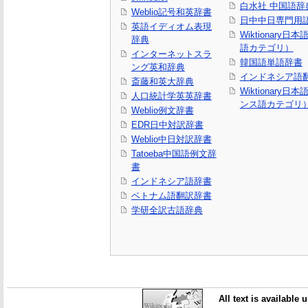
白水社 中国語辞
Weblio記号和英辞書
日中中日専門用
英語イディオム表現
Wiktionary日
辞典
語カテゴリ）
インターネットスラ
韓国語単語辞書
ング英和辞典
インドネシア語
斎藤和英大辞典
Wiktionary日
人口統計学英英辞書
ンス語カテゴリ
Weblio例文辞書
EDR日中対訳辞書
Weblio中日対訳辞書
Tatoeba中国語例文辞
書
インドネシア語辞書
ベトナム語翻訳辞書
学研全訳古語辞典
All text is available