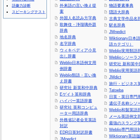
外来語の言い換え提
物語要素事典
語彙力診断
案
スピーキングテスト
隠語大辞典
外国人名読み方字典
古典文学作品名
歌舞伎・浄瑠璃外題
駅名辞典
辞典
JMnedict
地名辞典
Wiktionary日
名字辞典
語カテゴリ）
ウィキペディア小見
Weblio実用類語
出し辞書
Weblioシソーラ
Weblio日本語例文用
研究社 新和英中
例辞書
Weblio実用英語
Weblio類語・言い換
JMdict
え辞書
旅行・ビジネス
研究社 新英和中辞典
Tatoeba
Eゲイト英和辞典
日英・英日専門
ハイパー英語辞書
遺伝子名称シソ
研究社 英和コンピュ
Weblio和製英語
ーター用語辞典
メール英語例文
外務省記者会見英語
最強のスラング
対訳
Weblio専門用
EDR日英対訳辞書
Wiktionary英語
JMnedict