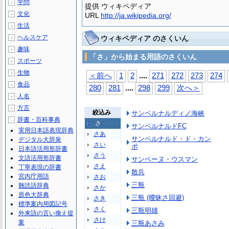
学問
＋
提供 ウィキペディア
文化
＋
URL
http://ja.wikipedia.org/
生活
＋
ヘルスケア
ウィキペディア のさくいん
＋
趣味
＋
「さ」から始まる用語のさくいん
スポーツ
＋
生物
＋
...
.
＜前へ
1
2
271
272
273
274
食品
＋
...
.
280
281
298
299
次へ＞
人名
＋
方言
＋
絞込み
サンベルナルディノ海峡
辞書・百科事典
－
さ
サンベルナルドFC
実用日本語表現辞典
さあ
サンベルナルド・ド・カン
デジタル大辞泉
さい
ポ
日本語活用形辞書
さう
文語活用形辞書
サンベーヌ・ウスマン
さえ
丁寧表現の辞書
散兵
宮内庁用語
さお
三瓶
難読語辞典
さか
原色大辞典
三瓶 (曖昧さ回避)
さき
標準案内用図記号
さく
三瓶明雄
外来語の言い換え提
さけ
案
三瓶あさみ