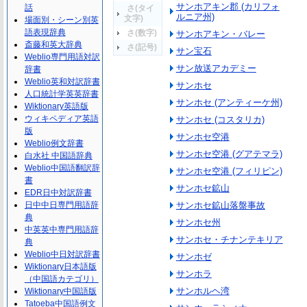
サンホアキン郡 (カリフォ
話
さ(タイ
ルニア州)
文字)
場面別・シーン別英
語表現辞典
さ(数字)
サンホアキン・バレー
斎藤和英大辞典
さ(記号)
サン宝石
Weblio専門用語対訳
サン放送アカデミー
辞書
Weblio英和対訳辞書
サンホセ
人口統計学英英辞書
サンホセ (アンティーケ州)
Wiktionary英語版
ウィキペディア英語
サンホセ (コスタリカ)
版
サンホセ空港
Weblio例文辞書
サンホセ空港 (グアテマラ)
白水社 中国語辞典
Weblio中国語翻訳辞
サンホセ空港 (フィリピン)
書
サンホセ鉱山
EDR日中対訳辞書
日中中日専門用語辞
サンホセ鉱山落盤事故
典
サンホセ州
中英英中専門用語辞
サンホセ・チナンテキリア
典
Weblio中日対訳辞書
サンホゼ
Wiktionary日本語版
サンホラ
（中国語カテゴリ）
サンホルヘ湾
Wiktionary中国語版
Tatoeba中国語例文