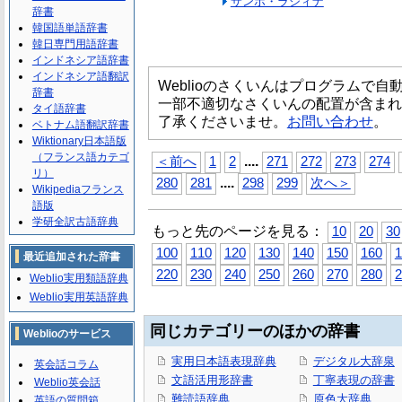
サンホ・ラシィナ
辞書
韓国語単語辞書
韓日専門用語辞書
インドネシア語辞書
インドネシア語翻訳
Weblioのさくいんはプログラムで
辞書
一部不適切なさくいんの配置が含まれ
タイ語辞書
了承くださいませ。
お問い合わせ
。
ベトナム語翻訳辞書
Wiktionary日本語版
（フランス語カテゴ
...
.
＜前へ
1
2
271
272
273
274
リ）
...
.
280
281
298
299
次へ＞
Wikipediaフランス
語版
学研全訳古語辞典
もっと先のページを見る：
10
20
30
100
110
120
130
140
150
160
1
最近追加された辞書
220
230
240
250
260
270
280
2
Weblio実用類語辞典
Weblio実用英語辞典
同じカテゴリーのほかの辞書
Weblioのサービス
実用日本語表現辞典
デジタル大辞泉
英会話コラム
文語活用形辞書
丁寧表現の辞書
Weblio英会話
難読語辞典
原色大辞典
英語の質問箱