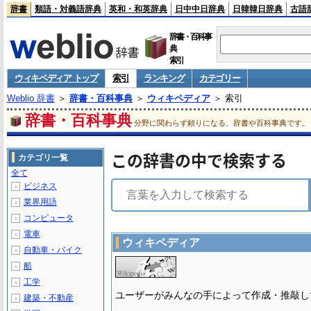
辞書
類語・対義語辞典
英和・和英辞典
日中中日辞典
日韓韓日辞典
古語
辞書・百科事
典
索引
ウィキペディア トップ
索引
ランキング
カテゴリー
Weblio 辞書
＞
辞書・百科事典
＞
ウィキペディア
＞ 索引
辞書・百科事典
分野に関わらず頼りになる、辞書や百科事典です。
この辞書の中で検索する
カテゴリ一覧
全て
ビジネス
＋
業界用語
＋
コンピュータ
＋
電車
＋
ウィキペディア
自動車・バイク
＋
船
＋
工学
＋
ユーザーがみんなの手によって作成・推敲し
建築・不動産
＋