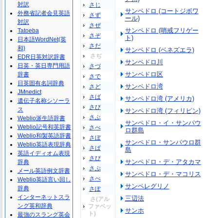
対訳
さじ
サンペドロ (コートジボワ
外務省記者会見英語
さず
ール)
対訳
さぜ
サンペドロ (哨戒フリゲー
Tatoeba
さぞ
ト)
日本語WordNet(英
さだ
和)
サンペドロ (ベネズエラ)
さぢ
EDR日英対訳辞書
サンペドロ川
日英・英日専門用語
さづ
サンペドロ区
辞書
さで
日英固有名詞辞典
サンペドロ湾
さど
JMnedict
さば
サンペドロ湾 (アメリカ)
遺伝子名称シソーラ
さび
ス
サンペドロ湾 (フィリピン)
さぶ
Weblio派生語辞書
サンペドロ・イ・サンパウ
Weblio記号和英辞書
さべ
ロ群島
Weblio和製英語辞書
さぼ
サンペドロ・サンパウロ群
Weblio英語表現辞典
さぱ
島
英語イディオム表現
さぴ
サンペドロ・デ・アタカマ
辞典
さぷ
メール英語例文辞書
サンペドロ・デ・マコリス
さぺ
Weblio英語言い回し
サンペレグリノ
辞典
さぽ
インターネットスラ
三辺法
さ(アル
ング英和辞典
ファベッ
サンホ
ト)
最強のスラング英会