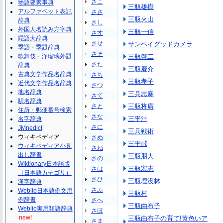
さこ
物語要素事典
三瓶雄樹
アルファベット表記
ささ
三瓶火山
辞典
さし
外国人名読み方字典
三瓶一信
さす
隠語大辞典
させ
サンペイグッドカメラ
季語・季題辞典
さそ
歌舞伎・浄瑠璃外題
三瓶啓二
さた
辞典
三瓶慶介
古典文学作品名辞典
さち
三瓶孝子
近代文学作品名辞典
さつ
地名辞典
三兵志麻
さて
駅名辞典
さと
三瓶将廣
住所・郵便番号検索
さな
三平汁
名字辞典
さに
JMnedict
三兵戦術
ウィキペディア
さぬ
三平峠
ウィキペディア小見
さね
出し辞書
三瓶朋大
さの
Wiktionary日本語版
三瓶宏志
さは
（日本語カテゴリ）
さひ
三瓶埋没林
漢字辞典
さふ
Weblio日本語例文用
三瓶村
例辞書
さへ
三瓶由布子
Weblio実用類語辞典
さほ
new!
三瓶由布子の育て!黄色いア
さま