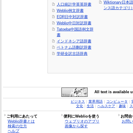
Wiktionary日
人口統計学英英辞書
ンス語カテゴリ
Weblio例文辞書
EDR日中対訳辞書
Weblio中日対訳辞書
Tatoeba中国語例文辞
書
インドネシア語辞書
ベトナム語翻訳辞書
学研全訳古語辞典
All text is available
ビジネス
｜
業界用語
｜
コンピュータ
｜
文化
｜
生活
｜
ヘルスケア
｜
趣味
｜
ス
ご利用にあたって
便利にWeblioを使う
お問合
Weblio辞書とは
ウェブリオのアプリ
お問
検索の仕方
画像から探す
ヘルプ