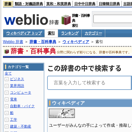
辞書
類語・対義語辞典
英和・和英辞典
日中中日辞典
日韓韓日辞典
古語
辞書・百科事
典
索引
ウィキペディア トップ
索引
ランキング
カテゴリー
Weblio 辞書
＞
辞書・百科事典
＞
ウィキペディア
＞ 索引
辞書・百科事典
分野に関わらず頼りになる、辞書や百科事典です。
この辞書の中で検索する
カテゴリ一覧
全て
ビジネス
＋
業界用語
＋
コンピュータ
＋
電車
＋
ウィキペディア
自動車・バイク
＋
船
＋
工学
＋
ユーザーがみんなの手によって作成・推敲し
建築・不動産
＋