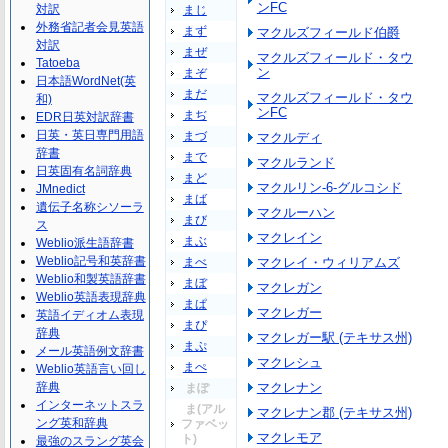
ンFC
対訳
まじ
外務省記者会見英語
まず
マクルズフィールド伯爵
対訳
まぜ
マクルズフィールド・タウ
Tatoeba
ン
まぞ
日本語WordNet(英
まだ
マクルズフィールド・タウ
和)
ンFC
まぢ
EDR日英対訳辞書
日英・英日専門用語
まづ
マクルディ
辞書
まで
マクルランド
日英固有名詞辞典
まど
マクルリン-6-グルコシド
JMnedict
まば
遺伝子名称シソーラ
マクルーハン
まび
ス
マクレイン
まぶ
Weblio派生語辞書
Weblio記号和英辞書
まべ
マクレイ・ウィリアムズ
Weblio和製英語辞書
まぼ
マクレガン
Weblio英語表現辞典
まぱ
マクレガー
英語イディオム表現
まぴ
辞典
マクレガー駅 (テキサス州)
まぷ
メール英語例文辞書
マクレシュ
まぺ
Weblio英語言い回し
辞典
マクレナン
まぽ
インターネットスラ
ま(アル
マクレナン郡 (テキサス州)
ング英和辞典
ファベッ
マクレモア
ト)
最強のスラング英会