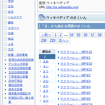
学問
＋
提供 ウィキペディア
文化
＋
URL
http://ja.wikipedia.org/
生活
＋
ヘルスケア
ウィキペディア のさくいん
＋
趣味
＋
「ま」から始まる用語のさくいん
スポーツ
＋
生物
＋
...
.
＜前へ
1
2
54
55
56
57
58
食品
＋
298
299
次へ＞
人名
＋
方言
＋
絞込み
マクラーレン・MP4-31
辞書・百科事典
－
ま
マクラーレン・MP4/1
実用日本語表現辞典
まあ
マクラーレン・MP4/10
デジタル大辞泉
まい
日本語活用形辞書
マクラーレン・MP4/11
まう
文語活用形辞書
マクラーレン・MP4/2
まえ
丁寧表現の辞書
宮内庁用語
まお
マクラーレン・MP4/3
難読語辞典
まか
マクラーレン・MP4/4
原色大辞典
まき
マクラーレン・MP4/5
標準案内用図記号
まく
外来語の言い換え提
マクラーレン・MP4/6
まけ
案
マクラーレン・MP4/7A