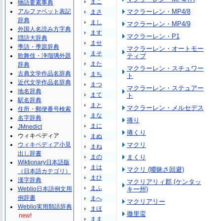
まこ
物語要素事典
アルファベット表記
マクラーレン・MP4/8
まさ
辞典
まし
マクラーレン・MP4/9
外国人名読み方字典
ます
マクラーレン・P1
隠語大辞典
ませ
季語・季題辞典
マクラーレン・オートモー
まそ
歌舞伎・浄瑠璃外題
ティブ
また
辞典
マクラーレン・スチュワー
古典文学作品名辞典
まち
ト
近代文学作品名辞典
まつ
マクラーレン・ステュアー
地名辞典
まて
ト
駅名辞典
まと
マクラーレン・メルセデス
住所・郵便番号検索
まな
名字辞典
捲り
まに
JMnedict
捲くり
ウィキペディア
まぬ
ウィキペディア小見
マクリ
まね
出し辞書
まの
まくり
Wiktionary日本語版
まは
マクリ (曖昧さ回避)
（日本語カテゴリ）
まひ
漢字辞典
マクリアリィ郡 (ケンタッ
まふ
Weblio日本語例文用
キー州)
例辞書
まへ
マクリアリー
Weblio実用類語辞典
まほ
撒里蛮
new!
まま