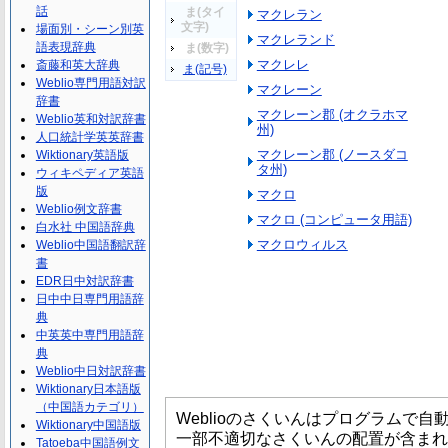
話
ま(タイ
マクレラン
文字)
場面別・シーン別英
マクレランド
語表現辞典
ま(数字)
マクレレ
斎藤和英大辞典
ま(記号)
Weblio専門用語対訳
マクレーン
辞書
マクレーン郡 (オクラホマ
Weblio英和対訳辞書
州)
人口統計学英英辞書
マクレーン郡 (ノースダコ
Wiktionary英語版
タ州)
ウィキペディア英語
版
マクロ
Weblio例文辞書
マクロ (コンピュータ用語)
白水社 中国語辞典
マクロウィルス
Weblio中国語翻訳辞
書
EDR日中対訳辞書
日中中日専門用語辞
典
中英英中専門用語辞
典
Weblio中日対訳辞書
Wiktionary日本語版
（中国語カテゴリ）
Weblioのさくいんはプログラムで
Wiktionary中国語版
一部不適切なさくいんの配置が含まれ
Tatoeba中国語例文