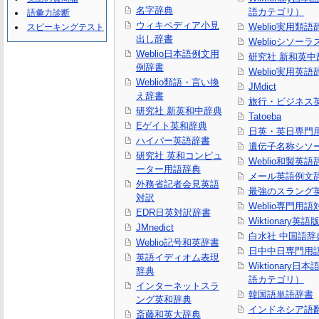
名字辞典
語カテゴリ）
語彙力診断
ウィキペディア小見
Weblio実用類語
スピーキングテスト
出し辞書
Weblioシソーラ
Weblio日本語例文用
研究社 新和英中
例辞書
Weblio実用英語
Weblio類語・言い換
JMdict
え辞書
旅行・ビジネス
研究社 新英和中辞典
Tatoeba
Eゲイト英和辞典
日英・英日専門
ハイパー英語辞書
遺伝子名称シソ
研究社 英和コンピュ
Weblio和製英語
ーター用語辞典
メール英語例文
外務省記者会見英語
最強のスラング
対訳
Weblio専門用
EDR日英対訳辞書
Wiktionary英語
JMnedict
白水社 中国語辞
Weblio記号和英辞書
日中中日専門用
英語イディオム表現
Wiktionary日
辞典
語カテゴリ）
インターネットスラ
韓国語単語辞書
ング英和辞典
インドネシア語
斎藤和英大辞典