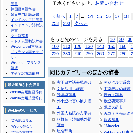
了承くださいませ。
お問い合わせ
。
辞書
韓国語単語辞書
韓日専門用語辞書
...
.
＜前へ
1
2
54
55
56
57
58
インドネシア語辞書
298
299
次へ＞
インドネシア語翻訳
辞書
タイ語辞書
もっと先のページを見る：
10
20
30
ベトナム語翻訳辞書
100
110
120
130
140
150
160
1
Wiktionary日本語版
（フランス語カテゴ
220
230
240
250
260
270
280
2
リ）
Wikipediaフランス
語版
同じカテゴリーのほかの辞書
学研全訳古語辞典
実用日本語表現辞典
デジタル大辞泉
最近追加された辞書
文語活用形辞書
丁寧表現の辞書
Weblio実用類語辞典
難読語辞典
原色大辞典
Weblio実用英語辞典
外来語の言い換え提
物語要素事典
案
隠語大辞典
Weblioのサービス
外国人名読み方字典
古典文学作品名
歌舞伎・浄瑠璃外題
駅名辞典
英会話コラム
辞典
JMnedict
Weblio英会話
地名辞典
Wiktionary日
英語の質問箱