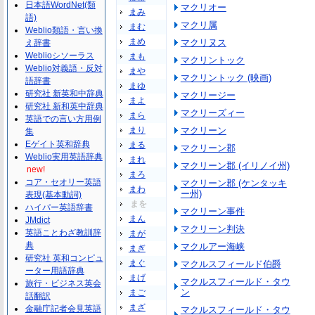
日本語WordNet(類
マクリオー
まみ
語)
マクリ属
まむ
Weblio類語・言い換
まめ
マクリヌス
え辞書
Weblioシソーラス
まも
マクリントック
Weblio対義語・反対
まや
マクリントック (映画)
語辞書
まゆ
研究社 新英和中辞典
マクリージー
まよ
研究社 新和英中辞典
マクリーズィー
まら
英語での言い方用例
まり
マクリーン
集
Eゲイト英和辞典
まる
マクリーン郡
Weblio実用英語辞典
まれ
マクリーン郡 (イリノイ州)
new!
まろ
コア・セオリー英語
マクリーン郡 (ケンタッキ
まわ
ー州)
表現(基本動詞)
まを
ハイパー英語辞書
マクリーン事件
まん
JMdict
マクリーン判決
英語ことわざ教訓辞
まが
典
マクルアー海峡
まぎ
研究社 英和コンピュ
まぐ
マクルスフィールド伯爵
ーター用語辞典
まげ
マクルスフィールド・タウ
旅行・ビジネス英会
ン
まご
話翻訳
まざ
金融庁記者会見英語
マクルスフィールド・タウ