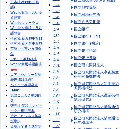
国立競技場 (曖昧さ回避)
日本語WordNet(類
こみ
語)
国立競技場駅
こむ
Weblio類語・言い換
国立極地研究所
こめ
え辞書
国立近代美術館
Weblioシソーラス
こも
Weblio対義語・反対
国立銀行
こや
語辞書
こゆ
国立銀行 (日本)
研究社 新英和中辞典
こよ
国立銀行 (明治)
研究社 新和英中辞典
こら
英語での言い方用例
国立銀行紙幣
こり
集
国立銀行条例
Eゲイト英和辞典
こる
Weblio実用英語辞典
国立研究開発法人
これ
new!
ころ
国立研究開発法人宇宙航空
コア・セオリー英語
研究開発機構法
こわ
表現(基本動詞)
こを
国立研究開発法人科学技術
ハイパー英語辞書
振興機構法
こん
JMdict
国立研究開発法人産業技術
英語ことわざ教訓辞
こが
総合研究所
典
こぎ
研究社 英和コンピュ
国立研究開発法人情報通信
こぐ
ーター用語辞典
研究機構
こげ
旅行・ビジネス英会
国立研究開発法人情報通信
こご
話翻訳
研究機構法
こざ
金融庁記者会見英語