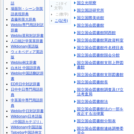
国立光明寮
話
こ(タイ
文字)
場面別・シーン別英
国立国語研究所
語表現辞典
こ(数字)
国立国際美術館
斎藤和英大辞典
こ(記号)
Weblio専門用語対訳
国立国会図書館
辞書
国立国会図書館関西館
Weblio英和対訳辞書
国立国会図書館憲政資料室
人口統計学英英辞書
Wiktionary英語版
国立国会図書館件名標目表
ウィキペディア英語
国立国会図書館国会分館
版
Weblio例文辞書
国立国会図書館支部上野図
書館
白水社 中国語辞典
Weblio中国語翻訳辞
国立国会図書館支部図書館
書
国立国会図書館長
EDR日中対訳辞書
日中中日専門用語辞
国立国会図書館調査及び立
法考査局
典
中英英中専門用語辞
国立国会図書館法
典
国立国会図書館法の一部を
Weblio中日対訳辞書
改正する法律案
Wiktionary日本語版
国立国会図書館分類表
（中国語カテゴリ）
Wiktionary中国語版
国立国会図書館連絡調整委
Tatoeba中国語例文
員会