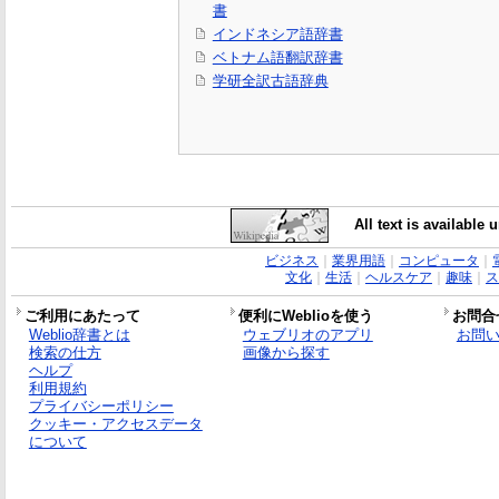
書
インドネシア語辞書
ベトナム語翻訳辞書
学研全訳古語辞典
All text is available
ビジネス
｜
業界用語
｜
コンピュータ
｜
文化
｜
生活
｜
ヘルスケア
｜
趣味
｜
ス
ご利用にあたって
便利にWeblioを使う
お問合
Weblio辞書とは
ウェブリオのアプリ
お問
検索の仕方
画像から探す
ヘルプ
利用規約
プライバシーポリシー
クッキー・アクセスデータ
について