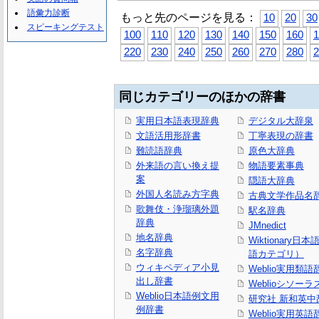
語彙力診断
もっと先のページを見る：
10
20
30
スピーキングテスト
100
110
120
130
140
150
160
1
220
230
240
250
260
270
280
2
同じカテゴリーのほかの辞書
実用日本語表現辞典
デジタル大辞泉
文語活用形辞書
丁寧表現の辞書
難読語辞典
原色大辞典
外来語の言い換え提
物語要素事典
案
隠語大辞典
外国人名読み方字典
古典文学作品名
歌舞伎・浄瑠璃外題
駅名辞典
辞典
JMnedict
地名辞典
Wiktionary日
名字辞典
語カテゴリ）
ウィキペディア小見
Weblio実用類語
出し辞書
Weblioシソーラ
Weblio日本語例文用
研究社 新和英中
例辞書
Weblio実用英語