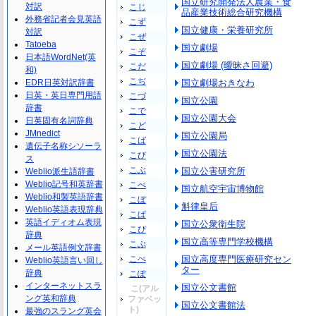
国立研究開発法人農業・食
対訳
こじ
品産業技術総合研究機構
外務省記者会見英語
こず
国立健康・栄養研究所
対訳
こぜ
Tatoeba
国立劇場
こぞ
日本語WordNet(英
国立劇場 (曖昧さ回避)
こだ
和)
こぢ
EDR日英対訳辞書
国立劇場おきなわ
日英・英日専門用語
こづ
国立公園
辞書
こで
国立公園大会
日英固有名詞辞典
こど
JMnedict
国立公園局
こば
遺伝子名称シソーラ
国立公園法
こび
ス
こぶ
国立公害研究所
Weblio派生語辞書
Weblio記号和英辞書
こべ
国立航空宇宙博物館
Weblio和製英語辞書
こぼ
斛律皇后
Weblio英語表現辞典
こぱ
英語イディオム表現
国立公衆衛生院
こぴ
辞典
国立高等専門学校機構
こぷ
メール英語例文辞書
こぺ
国立高度専門医療研究セン
Weblio英語言い回し
ター
辞典
こぽ
インターネットスラ
国立公文書館
こ(アル
ング英和辞典
ファベッ
国立公文書館法
ト)
最強のスラング英会