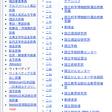
ここ
ナーシップ
物語要素事典
アルファベット表記
こさ
国立科学博物館附属自然教
辞典
育園
こし
外国人名読み方字典
こす
国立科学博物館付属自然教
隠語大辞典
育園
こせ
季語・季題辞典
こそ
斛律金
歌舞伎・浄瑠璃外題
こた
辞典
国立環境研究所
古典文学作品名辞典
こち
国立感染症研究所
近代文学作品名辞典
こつ
国立学校
地名辞典
こて
駅名辞典
国立学校財務センター
こと
住所・郵便番号検索
国立学校設置法
こな
名字辞典
こに
JMnedict
国立癌研究所
ウィキペディア
こぬ
国立がんセンター
ウィキペディア小見
こね
国立がんセンター中央病院
出し辞書
この
Wiktionary日本語版
国立教育会館社会教育研修
こは
（日本語カテゴリ）
所
こひ
漢字辞典
国立教育研究所
こふ
Weblio日本語例文用
斛律羌挙
例辞書
こへ
Weblio実用類語辞典
こほ
国立競技場
new!
こま