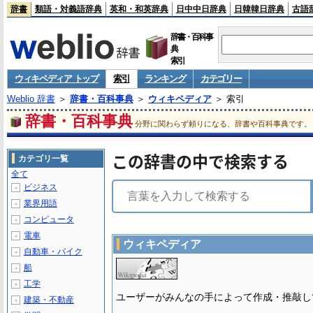
辞書
類語・対義語辞典
英和・和英辞典
日中中日辞典
日韓韓日辞典
古語
辞書・百科事
典
索引
ウィキペディア トップ
索引
ランキング
カテゴリー
Weblio 辞書
＞
辞書・百科事典
＞
ウィキペディア
＞ 索引
辞書・百科事典
分野に関わらず頼りになる、辞書や百科事典です。
この辞書の中で検索する
カテゴリ一覧
全て
ビジネス
＋
業界用語
＋
コンピュータ
＋
電車
＋
ウィキペディア
自動車・バイク
＋
船
＋
工学
＋
ユーザーがみんなの手によって作成・推敲し
建築・不動産
＋