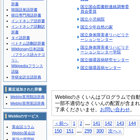
辞書
国立国会図書館連絡調整委
韓国語単語辞書
員会委員
韓日専門用語辞書
国立小児病院
インドネシア語辞書
インドネシア語翻訳
国立少年自然の家
辞書
国立身体障害者リハビリテ
タイ語辞書
ーションセンター
ベトナム語翻訳辞書
国立身体障害者リハビリテ
Wiktionary日本語版
ーションセンター学院
（フランス語カテゴ
国立循環器病研究センター
リ）
Wikipediaフランス
国立循環器病センター
語版
学研全訳古語辞典
最近追加された辞書
Weblioのさくいんはプログラムで
Weblio実用類語辞典
一部不適切なさくいんの配置が含まれ
Weblio実用英語辞典
了承くださいませ。
お問い合わせ
。
Weblioのサービス
...
.
＜前へ
1
2
141
142
143
144
英会話コラム
...
.
150
151
299
300
次へ＞
Weblio英会話
英語の質問箱