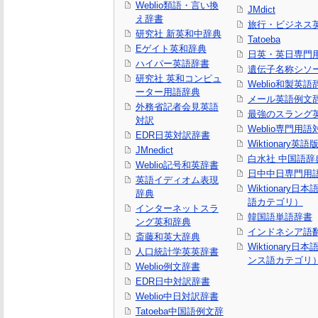
Weblio類語・言い換
JMdict
え辞書
旅行・ビジネス
研究社 新英和中辞典
Tatoeba
Eゲイト英和辞典
日英・英日専門
ハイパー英語辞書
遺伝子名称シソ
研究社 英和コンピュ
Weblio和製英語
ーター用語辞典
メール英語例文
外務省記者会見英語
最強のスラング
対訳
Weblio専門用
EDR日英対訳辞書
Wiktionary英語
JMnedict
白水社 中国語辞
Weblio記号和英辞書
日中中日専門用
英語イディオム表現
Wiktionary日
辞典
語カテゴリ）
インターネットスラ
韓国語単語辞書
ング英和辞典
インドネシア語
斎藤和英大辞典
Wiktionary日
人口統計学英英辞書
ンス語カテゴリ
Weblio例文辞書
EDR日中対訳辞書
Weblio中日対訳辞書
Tatoeba中国語例文辞