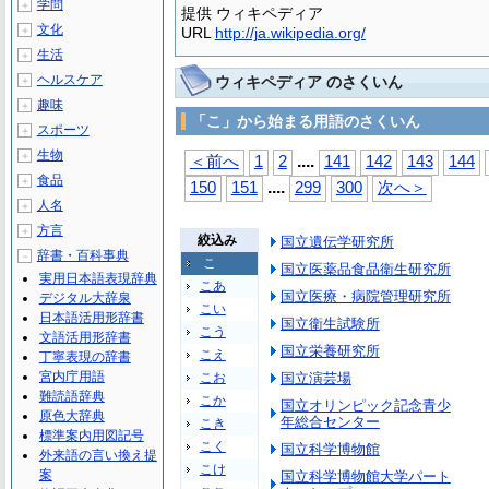
学問
＋
提供 ウィキペディア
文化
＋
URL
http://ja.wikipedia.org/
生活
＋
ヘルスケア
ウィキペディア のさくいん
＋
趣味
＋
「こ」から始まる用語のさくいん
スポーツ
＋
生物
＋
...
.
＜前へ
1
2
141
142
143
144
食品
＋
...
.
150
151
299
300
次へ＞
人名
＋
方言
＋
絞込み
国立遺伝学研究所
辞書・百科事典
－
こ
国立医薬品食品衛生研究所
実用日本語表現辞典
こあ
国立医療・病院管理研究所
デジタル大辞泉
こい
日本語活用形辞書
国立衛生試験所
こう
文語活用形辞書
国立栄養研究所
こえ
丁寧表現の辞書
宮内庁用語
こお
国立演芸場
難読語辞典
こか
国立オリンピック記念青少
原色大辞典
年総合センター
こき
標準案内用図記号
こく
国立科学博物館
外来語の言い換え提
こけ
案
国立科学博物館大学パート