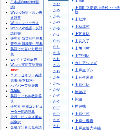
上県町
日本語WordNet(類
かむ
語)
上県町立伊奈小学校・中学
かめ
校
Weblio類語・言い換
かも
え辞書
上秋津
かや
Weblioシソーラス
上秋津村
Weblio対義語・反対
かゆ
語辞書
上芥見駅
かよ
研究社 新英和中辞典
から
上安久子
研究社 新和英中辞典
かり
上旭川村
英語での言い方用例
かる
集
上芦別駅
かれ
Eゲイト英和辞典
カミアシャギ
Weblio実用英語辞典
かろ
new!
上麻生ダム
かわ
コア・セオリー英語
かを
上麻生道路
表現(基本動詞)
かん
上麻生駅
ハイパー英語辞書
かが
JMdict
神遊び
かぎ
英語ことわざ教訓辞
神遊
典
かぐ
神遊機
研究社 英和コンピュ
かげ
ーター用語辞典
上麻生村
かご
旅行・ビジネス英会
かざ
上麻生礫岩
話翻訳
かじ
金融庁記者会見英語
上麻生連光寺線