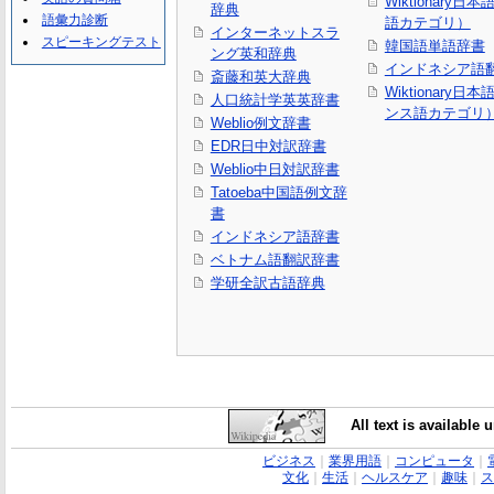
Wiktionary日
辞典
語彙力診断
語カテゴリ）
インターネットスラ
スピーキングテスト
韓国語単語辞書
ング英和辞典
インドネシア語
斎藤和英大辞典
Wiktionary日
人口統計学英英辞書
ンス語カテゴリ
Weblio例文辞書
EDR日中対訳辞書
Weblio中日対訳辞書
Tatoeba中国語例文辞
書
インドネシア語辞書
ベトナム語翻訳辞書
学研全訳古語辞典
All text is available
ビジネス
｜
業界用語
｜
コンピュータ
｜
文化
｜
生活
｜
ヘルスケア
｜
趣味
｜
ス