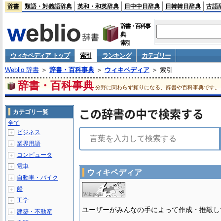
辞書
類語・対義語辞典
英和・和英辞典
日中中日辞典
日韓韓日辞典
古語
辞書・百科事
典
索引
ウィキペディア トップ
索引
ランキング
カテゴリー
Weblio 辞書
＞
辞書・百科事典
＞
ウィキペディア
＞ 索引
辞書・百科事典
分野に関わらず頼りになる、辞書や百科事典です。
この辞書の中で検索する
カテゴリ一覧
全て
ビジネス
＋
業界用語
＋
コンピュータ
＋
電車
＋
ウィキペディア
自動車・バイク
＋
船
＋
工学
＋
ユーザーがみんなの手によって作成・推敲し
建築・不動産
＋