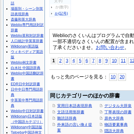
文字)
話
か(数字)
場面別・シーン別英
か(記号)
語表現辞典
斎藤和英大辞典
Weblio専門用語対訳
辞書
Weblioのさくいんはプログラムで
Weblio英和対訳辞書
一部不適切なさくいんの配置が含まれ
人口統計学英英辞書
Wiktionary英語版
了承くださいませ。
お問い合わせ
。
ウィキペディア英語
版
1
2
3
4
5
6
7
8
9
10
11
1
Weblio例文辞書
白水社 中国語辞典
Weblio中国語翻訳辞
もっと先のページを見る：
10
20
書
EDR日中対訳辞書
日中中日専門用語辞
典
同じカテゴリーのほかの辞書
中英英中専門用語辞
典
実用日本語表現辞典
デジタル大辞泉
Weblio中日対訳辞書
文語活用形辞書
丁寧表現の辞書
Wiktionary日本語版
難読語辞典
原色大辞典
（中国語カテゴリ）
外来語の言い換え提
物語要素事典
Wiktionary中国語版
案
隠語大辞典
Tatoeba中国語例文