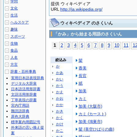
学問
＋
提供 ウィキペディア
文化
＋
URL
http://ja.wikipedia.org/
生活
＋
ヘルスケア
ウィキペディア のさくいん
＋
趣味
＋
「かみ」から始まる用語のさくいん
スポーツ
＋
生物
＋
1
2
3
4
5
6
7
8
9
10
11
1
食品
＋
人名
＋
絞込み
髪
方言
＋
か
香美
辞書・百科事典
－
かあ
長官
実用日本語表現辞典
かい
紙
デジタル大辞泉
かう
日本語活用形辞書
加美
かえ
文語活用形辞書
かお
カミ
丁寧表現の辞書
かか
宮内庁用語
加美 (大阪市)
難読語辞典
かき
カミ (カースト)
原色大辞典
かく
加美 (鴻巣市)
標準案内用図記号
かけ
外来語の言い換え提
髪 (美空ひばりの曲)
かこ
案
紙copi