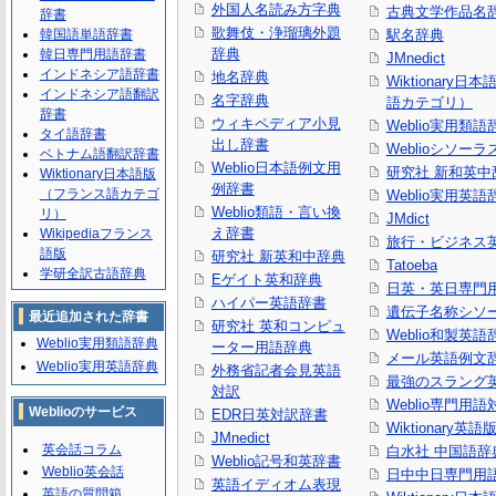
外国人名読み方字典
古典文学作品名
辞書
歌舞伎・浄瑠璃外題
韓国語単語辞書
駅名辞典
辞典
韓日専門用語辞書
JMnedict
インドネシア語辞書
地名辞典
Wiktionary日
インドネシア語翻訳
名字辞典
語カテゴリ）
辞書
ウィキペディア小見
Weblio実用類語
タイ語辞書
出し辞書
Weblioシソーラ
ベトナム語翻訳辞書
Weblio日本語例文用
研究社 新和英中
Wiktionary日本語版
例辞書
（フランス語カテゴ
Weblio実用英語
Weblio類語・言い換
リ）
JMdict
え辞書
Wikipediaフランス
旅行・ビジネス
語版
研究社 新英和中辞典
Tatoeba
学研全訳古語辞典
Eゲイト英和辞典
日英・英日専門
ハイパー英語辞書
遺伝子名称シソ
最近追加された辞書
研究社 英和コンピュ
Weblio和製英語
Weblio実用類語辞典
ーター用語辞典
メール英語例文
Weblio実用英語辞典
外務省記者会見英語
最強のスラング
対訳
Weblio専門用
Weblioのサービス
EDR日英対訳辞書
Wiktionary英語
JMnedict
英会話コラム
白水社 中国語辞
Weblio記号和英辞書
Weblio英会話
日中中日専門用
英語イディオム表現
英語の質問箱