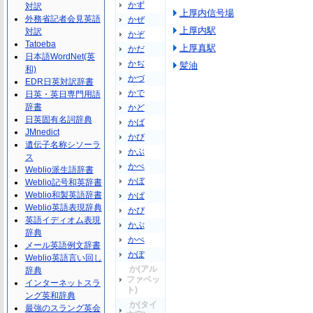
かず
対訳
上厚内信号場
外務省記者会見英語
かぜ
上厚内駅
対訳
かぞ
Tatoeba
上厚真駅
かだ
日本語WordNet(英
かぢ
髪油
和)
かづ
EDR日英対訳辞書
かで
日英・英日専門用語
辞書
かど
日英固有名詞辞典
かば
JMnedict
かび
遺伝子名称シソーラ
かぶ
ス
かべ
Weblio派生語辞書
かぼ
Weblio記号和英辞書
Weblio和製英語辞書
かぱ
Weblio英語表現辞典
かぴ
英語イディオム表現
かぷ
辞典
かぺ
メール英語例文辞書
かぽ
Weblio英語言い回し
か(アル
辞典
ファベッ
インターネットスラ
ト)
ング英和辞典
か(タイ
最強のスラング英会