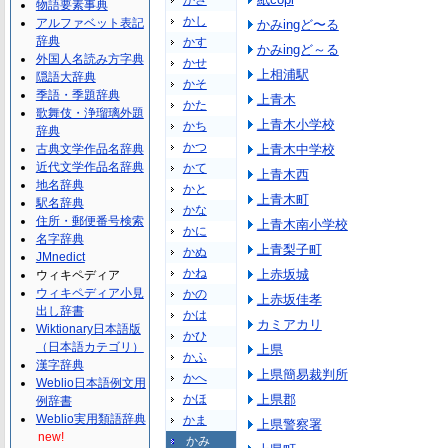
かさ
物語要素事典
かし
アルファベット表記
かみingど〜る
辞典
かす
かみingど～る
外国人名読み方字典
かせ
上相浦駅
隠語大辞典
かそ
季語・季題辞典
上青木
かた
歌舞伎・浄瑠璃外題
上青木小学校
かち
辞典
かつ
古典文学作品名辞典
上青木中学校
近代文学作品名辞典
かて
上青木西
地名辞典
かと
上青木町
駅名辞典
かな
住所・郵便番号検索
上青木南小学校
かに
名字辞典
上青梨子町
かぬ
JMnedict
かね
上赤坂城
ウィキペディア
ウィキペディア小見
かの
上赤坂佳孝
出し辞書
かは
カミアカリ
Wiktionary日本語版
かひ
（日本語カテゴリ）
上県
かふ
漢字辞典
上県簡易裁判所
かへ
Weblio日本語例文用
かほ
上県郡
例辞書
Weblio実用類語辞典
かま
上県警察署
new!
かみ