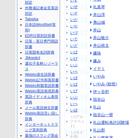
いず
対訳
いぜ
礼真琴
外務省記者会見英語
いぞ
対訳
井山淳
Tatoeba
いだ
夷山城
日本語WordNet(英
いぢ
井山
和)
いづ
EDR日英対訳辞書
井山敬介
いで
日英・英日専門用語
井山裕太
いど
辞書
いば
日英固有名詞辞典
嫌味
JMnedict
いび
嫌み
遺伝子名称シソーラ
いぶ
イヤミ
ス
いべ
Weblio派生語辞書
いやみ
いぼ
Weblio記号和英辞書
いやみ (妖怪)
いぱ
Weblio和製英語辞書
いぴ
Weblio英語表現辞典
伊ヶ谷村
英語イディオム表現
いぷ
祖谷山
辞典
いぺ
礼山
メール英語例文辞書
いぽ
Weblio英語言い回し
祖谷山一揆
い(アル
辞典
ファベッ
礼山運転免許試験場
インターネットスラ
ト)
ング英和辞典
礼山郡
い(タイ
最強のスラング英会
文字)
礼山警察署