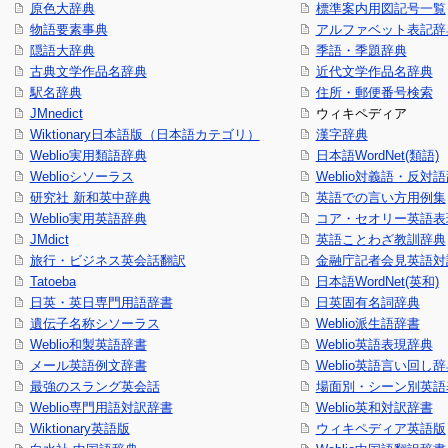
原色大辞典
標準案内用図記号一覧
物語要素事典
アルファベット表記辞
隠語大辞典
季語・季題辞典
古典文学作品名辞典
近代文学作品名辞典
駅名辞典
住所・郵便番号検索
JMnedict
ウィキペディア
Wiktionary日本語版（日本語カテゴリ）
漢字辞典
Weblio実用類語辞典
日本語WordNet(類語)
Weblioシソーラス
Weblio対義語・反対
研究社 新和英中辞典
英語での言い方用例集
Weblio実用英語辞典
コア・セオリー英語表現
JMdict
英語ことわざ教訓辞典
旅行・ビジネス英会話翻訳
金融庁記者会見英語対
Tatoeba
日本語WordNet(英和)
日英・英日専門用語辞書
日英固有名詞辞典
遺伝子名称シソーラス
Weblio派生語辞書
Weblio和製英語辞書
Weblio英語表現辞典
メール英語例文辞書
Weblio英語言い回し
最強のスラング英会話
場面別・シーン別英語
Weblio専門用語対訳辞書
Weblio英和対訳辞書
Wiktionary英語版
ウィキペディア英語版