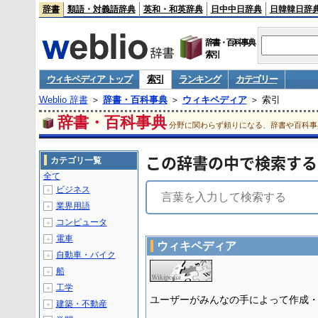
辞書
類語・対義語辞典
英和・和英辞典
日中中日辞典
日韓韓日辞
辞書・百科事典
索引
ウィキペディア トップ
索引
ランキング
カテゴリー
Weblio 辞書
＞
辞書・百科事典
＞
ウィキペディア
＞ 索引
辞書・百科事典
分野に関わらず頼りになる、辞書や百科事
この辞書の中で検索する
カテゴリ一覧
全て
ビジネス
＋
業界用語
＋
コンピュータ
＋
電車
＋
ウィキペディア
自動車・バイク
＋
船
＋
工学
＋
ユーザーがみんなの手によって作成
建築・不動産
＋