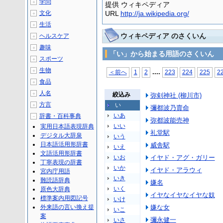
学問
＋
提供 ウィキペディア
文化
URL
http://ja.wikipedia.org/
＋
生活
＋
ウィキペディア のさくいん
ヘルスケア
＋
趣味
＋
「い」から始まる用語のさくいん
スポーツ
＋
生物
＋
...
.
＜前へ
1
2
223
224
225
2
食品
＋
人名
＋
絞込み
弥剣神社 (柳川市)
方言
い
＋
彌都波乃賣命
いあ
辞書・百科事典
－
弥都波能売神
いい
実用日本語表現辞典
礼堂駅
デジタル大辞泉
いう
日本語活用形辞書
威舎駅
いえ
文語活用形辞書
いお
イヤド・アグ・ガリー
丁寧表現の辞書
いか
イヤド・アラウィ
宮内庁用語
いき
難読語辞典
嫌名
いく
原色大辞典
イヤなイヤなイヤな奴
標準案内用図記号
いけ
外来語の言い換え提
嫌な女
いこ
案
彌永健一
いさ