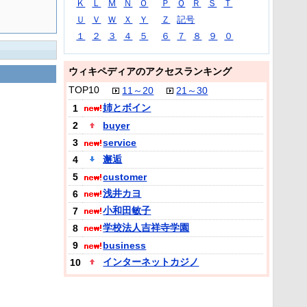
Ｋ
Ｌ
Ｍ
Ｎ
Ｏ
Ｐ
Ｑ
Ｒ
Ｓ
Ｔ
Ｕ
Ｖ
Ｗ
Ｘ
Ｙ
Ｚ
記号
１
２
３
４
５
６
７
８
９
０
ウィキペディアのアクセスランキング
TOP10
11～20
21～30
姉とボイン
1
2
buyer
3
service
邂逅
4
5
customer
浅井カヨ
6
小和田敏子
7
学校法人吉祥寺学園
8
9
business
インターネットカジノ
10