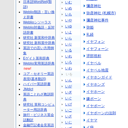
日本語WordNet(類
いむ
彌彦神社
語)
いめ
Weblio類語・言い換
弥彦神社 (札幌市)
いも
え辞書
彌彦神社事件
いや
Weblioシソーラス
いゆ
弥姫
Weblio対義語・反対
いよ
語辞書
礼経
研究社 新英和中辞典
いら
イヤフォン
研究社 新和英中辞典
いり
英語での言い方用例
イヤフォーン
いる
集
埿部視枳
いれ
Eゲイト英和辞典
いろ
イヤペル
Weblio実用英語辞典
いわ
new!
イヤペル地震
コア・セオリー英語
いを
イヤホンガイド
表現(基本動詞)
いん
ハイパー英語辞書
イヤホンズ
いが
JMdict
イヤホーン
いぎ
英語ことわざ教訓辞
いぐ
嫌ボーン
典
いげ
研究社 英和コンピュ
イヤボーン
ーター用語辞典
いご
イヤボーンの法則
旅行・ビジネス英会
いざ
話翻訳
イヤマ
いじ
金融庁記者会見英語
イ病