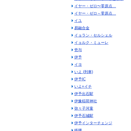
イヤー・ゼロ〜零原点…
イヤー・ゼロ～零原点…
イユ
易融合金
イョラン・セルシェル
イョルク・ミューレ
壱与
伊予
イヨ
いよ (列車)
伊予IC
いよ×イチ
伊予出石駅
伊豫稲荷神社
弥々子河童
伊予石城駅
伊予インターチェンジ
移腰