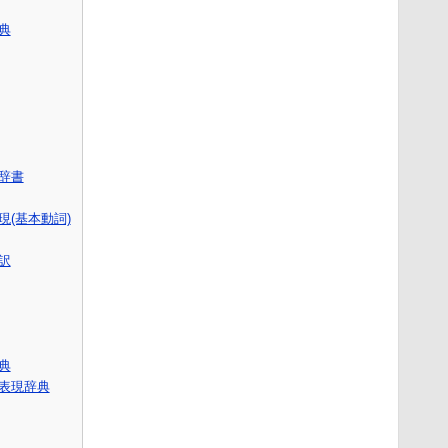
典
語辞書
(基本動詞)
訳
辞典
表現辞典