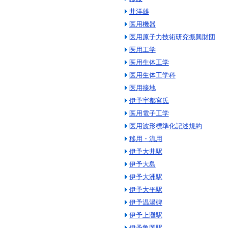
井洋雄
医用機器
医用原子力技術研究振興財団
医用工学
医用生体工学
医用生体工学科
医用接地
伊予宇都宮氏
医用電子工学
医用波形標準化記述規約
移用・流用
伊予大井駅
伊予大島
伊予大洲駅
伊予大平駅
伊予温湯碑
伊予上灘駅
伊予亀岡駅