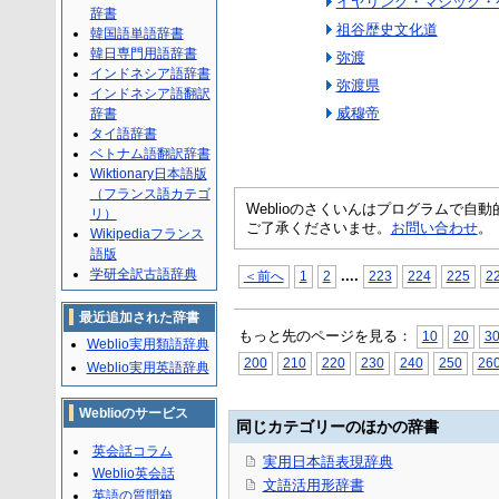
イヤリング・マジック・
辞書
祖谷歴史文化道
韓国語単語辞書
韓日専門用語辞書
弥渡
インドネシア語辞書
弥渡県
インドネシア語翻訳
威穆帝
辞書
タイ語辞書
ベトナム語翻訳辞書
Wiktionary日本語版
（フランス語カテゴ
Weblioのさくいんはプログラムで
リ）
ご了承くださいませ。
お問い合わせ
。
Wikipediaフランス
語版
学研全訳古語辞典
...
.
＜前へ
1
2
223
224
225
2
最近追加された辞書
もっと先のページを見る：
10
20
3
Weblio実用類語辞典
200
210
220
230
240
250
26
Weblio実用英語辞典
Weblioのサービス
同じカテゴリーのほかの辞書
英会話コラム
実用日本語表現辞典
Weblio英会話
文語活用形辞書
英語の質問箱