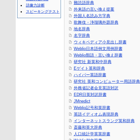
難読語辞典
語彙力診断
外来語の言い換え提案
スピーキングテスト
外国人名読み方字典
歌舞伎・浄瑠璃外題辞典
地名辞典
名字辞典
ウィキペディア小見出し辞書
Weblio日本語例文用例辞書
Weblio類語・言い換え辞書
研究社 新英和中辞典
Eゲイト英和辞典
ハイパー英語辞書
研究社 英和コンピューター用語辞典
外務省記者会見英語対訳
EDR日英対訳辞書
JMnedict
Weblio記号和英辞書
英語イディオム表現辞典
インターネットスラング英和辞典
斎藤和英大辞典
人口統計学英英辞書