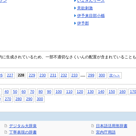
ケン
いよぎんリース
意欲刺激
伊予来目部小楯
伊予郡
自動的に生成されているため、一部不適切なさくいんの配置が含まれていること
...
.
26
227
228
229
230
231
232
233
299
300
次へ＞
0
40
50
60
70
80
90
100
110
120
130
140
150
160
17
0
270
280
290
300
デジタル大辞泉
日本語活用形辞書
丁寧表現の辞書
宮内庁用語