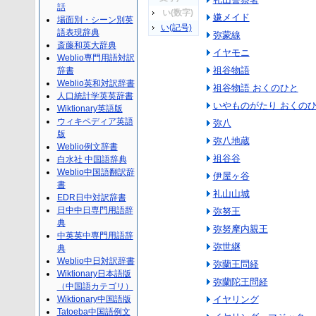
話
い(数字)
嫌メイド
場面別・シーン別英
い(記号)
語表現辞典
弥蒙線
斎藤和英大辞典
イヤモニ
Weblio専門用語対訳
祖谷物語
辞書
Weblio英和対訳辞書
祖谷物語 おくのひと
人口統計学英英辞書
いやものがたり おくの
Wiktionary英語版
ウィキペディア英語
弥八
版
弥八地蔵
Weblio例文辞書
祖谷谷
白水社 中国語辞典
Weblio中国語翻訳辞
伊屋ヶ谷
書
礼山山城
EDR日中対訳辞書
日中中日専門用語辞
弥努王
典
弥努摩内親王
中英英中専門用語辞
弥世継
典
Weblio中日対訳辞書
弥蘭王問経
Wiktionary日本語版
弥蘭陀王問経
（中国語カテゴリ）
Wiktionary中国語版
イヤリング
Tatoeba中国語例文