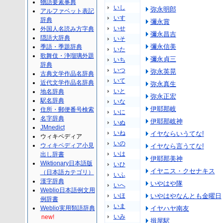
物語要素事典
いし
弥永明郎
アルファベット表記
いす
辞典
彌永賞
いせ
外国人名読み方字典
彌永昌吉
隠語大辞典
いそ
彌永信美
季語・季題辞典
いた
歌舞伎・浄瑠璃外題
彌永貞三
いち
辞典
いつ
弥永英晃
古典文学作品名辞典
いて
近代文学作品名辞典
弥永真生
いと
地名辞典
弥永正宏
駅名辞典
いな
伊耶那岐
住所・郵便番号検索
いに
名字辞典
伊耶那岐神
いぬ
JMnedict
いね
イヤならいうてな!
ウィキペディア
いの
ウィキペディア小見
イヤなら言うてな!
いは
出し辞書
伊耶那美神
Wiktionary日本語版
いひ
イヤニス・クセナキス
（日本語カテゴリ）
いふ
漢字辞典
いやはや隊
いへ
Weblio日本語例文用
いほ
いやはやなんとも金曜日
例辞書
いま
Weblio実用類語辞典
イヤハヤ南友
いみ
new!
揖屋駅