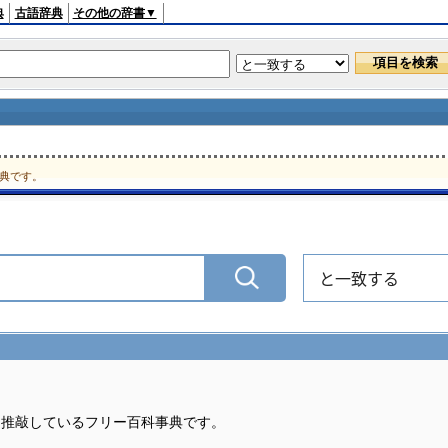
典
古語辞典
その他の辞書▼
典です。
と一致する
・推敲しているフリー百科事典です。