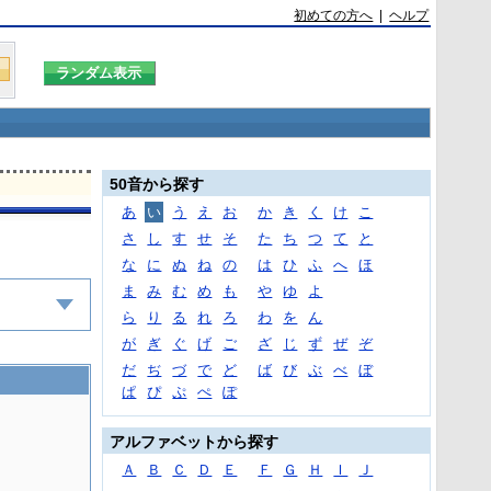
初めての方へ
|
ヘルプ
50音から探す
あ
い
う
え
お
か
き
く
け
こ
さ
し
す
せ
そ
た
ち
つ
て
と
な
に
ぬ
ね
の
は
ひ
ふ
へ
ほ
ま
み
む
め
も
や
ゆ
よ
ら
り
る
れ
ろ
わ
を
ん
が
ぎ
ぐ
げ
ご
ざ
じ
ず
ぜ
ぞ
だ
ぢ
づ
で
ど
ば
び
ぶ
べ
ぼ
ぱ
ぴ
ぷ
ぺ
ぽ
アルファベットから探す
Ａ
Ｂ
Ｃ
Ｄ
Ｅ
Ｆ
Ｇ
Ｈ
Ｉ
Ｊ