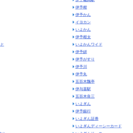
伊予柑
伊予かん
イヨカン
いよかん
伊予柑太
ひと
いよかんワイド
伊予絣
伊予がすり
伊予川
伊予丸
五百木飄亭
伊与喜駅
五百木良三
いよぎん
伊予銀行
いよぎん証券
いよぎんディーシーカード