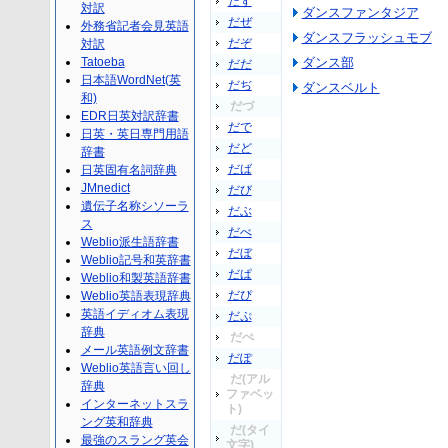
だず
対訳
ダンスファンタジア
だぜ
外務省記者会見英語
ダンスフラッシュモブ
だぞ
対訳
Tatoeba
ダンス部
だだ
日本語WordNet(英
だぢ
ダンスベルト
和)
だづ
EDR日英対訳辞書
だで
日英・英日専門用語
だど
辞書
だば
日英固有名詞辞典
JMnedict
だび
遺伝子名称シソーラ
だぶ
ス
だべ
Weblio派生語辞書
だぼ
Weblio記号和英辞書
だぱ
Weblio和製英語辞書
だぴ
Weblio英語表現辞典
英語イディオム表現
だぷ
辞典
だぺ
メール英語例文辞書
だぽ
Weblio英語言い回し
だ(アル
辞典
ファベッ
インターネットスラ
ト)
ング英和辞典
だ(タイ
最強のスラング英会
文字)