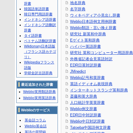
地名辞典
辞書
韓国語単語辞書
名字辞典
韓日専門用語辞書
ウィキペディア小見出し辞書
インドネシア語辞書
Weblio日本語例文用例辞書
インドネシア語翻訳
Weblio類語・言い換え辞書
辞書
研究社 新英和中辞典
タイ語辞書
Eゲイト英和辞典
ベトナム語翻訳辞書
Wiktionary日本語版
ハイパー英語辞書
（フランス語カテゴ
研究社 英和コンピューター用語辞典
リ）
外務省記者会見英語対訳
Wikipediaフランス
EDR日英対訳辞書
語版
JMnedict
学研全訳古語辞典
Weblio記号和英辞書
英語イディオム表現辞典
最近追加された辞書
インターネットスラング英和辞典
Weblio実用類語辞典
斎藤和英大辞典
Weblio実用英語辞典
人口統計学英英辞書
Weblio例文辞書
Weblioのサービス
EDR日中対訳辞書
英会話コラム
Weblio中日対訳辞書
Weblio英会話
Tatoeba中国語例文辞書
英語の質問箱