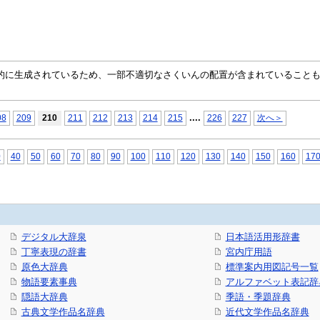
自動的に生成されているため、一部不適切なさくいんの配置が含まれていること
...
.
08
209
210
211
212
213
214
215
226
227
次へ＞
0
40
50
60
70
80
90
100
110
120
130
140
150
160
17
デジタル大辞泉
日本語活用形辞書
丁寧表現の辞書
宮内庁用語
原色大辞典
標準案内用図記号一覧
物語要素事典
アルファベット表記辞
隠語大辞典
季語・季題辞典
古典文学作品名辞典
近代文学作品名辞典