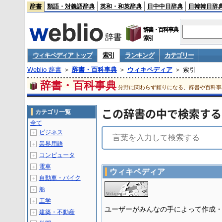
辞書
類語・対義語辞典
英和・和英辞典
日中中日辞典
日韓韓日辞
辞書・百科事典
索引
ウィキペディア トップ
索引
ランキング
カテゴリー
Weblio 辞書
＞
辞書・百科事典
＞
ウィキペディア
＞ 索引
辞書・百科事典
分野に関わらず頼りになる、辞書や百科事
この辞書の中で検索する
カテゴリ一覧
全て
ビジネス
＋
業界用語
＋
コンピュータ
＋
電車
＋
ウィキペディア
自動車・バイク
＋
船
＋
工学
＋
ユーザーがみんなの手によって作成
建築・不動産
＋