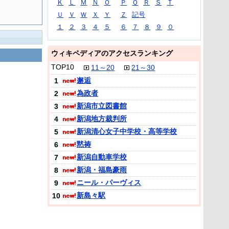
Ｋ
Ｌ
Ｍ
Ｎ
Ｏ
Ｐ
Ｑ
Ｒ
Ｓ
Ｔ
Ｕ
Ｖ
Ｗ
Ｘ
Ｙ
Ｚ
記号
１
２
３
４
５
６
７
８
９
０
ウィキペディアのアクセスランキング
TOP10
11～20
21～30
邂逅
1
為政者
2
新潟市立図書館
3
新潟地方裁判所
4
新潟清心女子中学校・高等学校
5
黙祷
6
新潟自動車学校
7
新潟・福島豪雨
8
ニール・パーヴィス
9
新島々駅
10