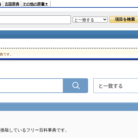
典
古語辞典
その他の辞書▼
典です。
と一致する
・推敲しているフリー百科事典です。