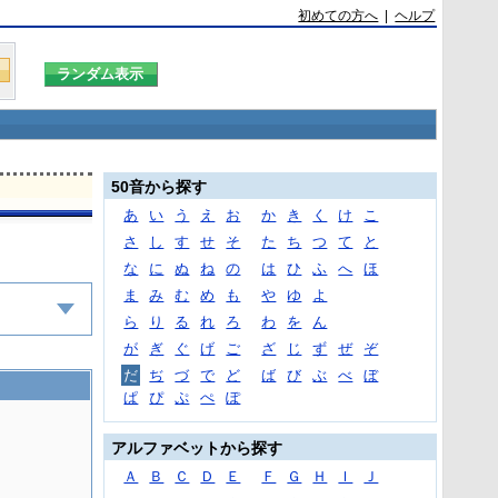
初めての方へ
|
ヘルプ
50音から探す
あ
い
う
え
お
か
き
く
け
こ
さ
し
す
せ
そ
た
ち
つ
て
と
な
に
ぬ
ね
の
は
ひ
ふ
へ
ほ
ま
み
む
め
も
や
ゆ
よ
ら
り
る
れ
ろ
わ
を
ん
が
ぎ
ぐ
げ
ご
ざ
じ
ず
ぜ
ぞ
だ
ぢ
づ
で
ど
ば
び
ぶ
べ
ぼ
ぱ
ぴ
ぷ
ぺ
ぽ
アルファベットから探す
Ａ
Ｂ
Ｃ
Ｄ
Ｅ
Ｆ
Ｇ
Ｈ
Ｉ
Ｊ