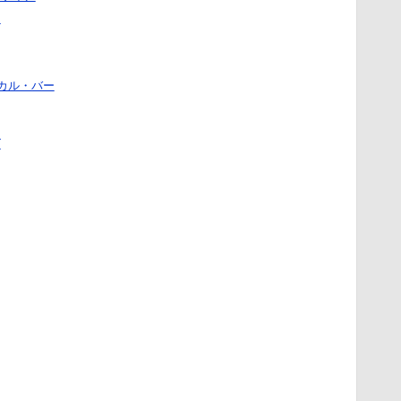
ク
ーカル・バー
ズ