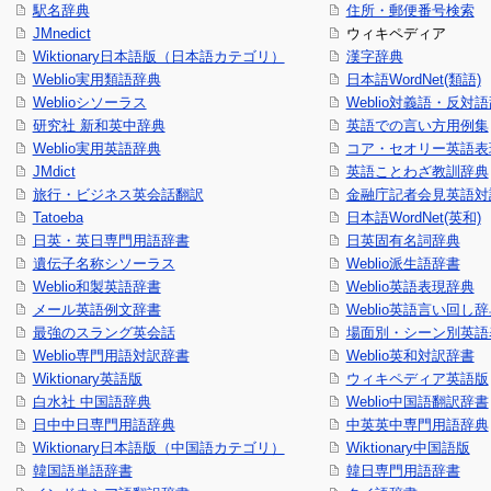
駅名辞典
住所・郵便番号検索
JMnedict
ウィキペディア
Wiktionary日本語版（日本語カテゴリ）
漢字辞典
Weblio実用類語辞典
日本語WordNet(類語)
Weblioシソーラス
Weblio対義語・反対
研究社 新和英中辞典
英語での言い方用例集
Weblio実用英語辞典
コア・セオリー英語表現
JMdict
英語ことわざ教訓辞典
旅行・ビジネス英会話翻訳
金融庁記者会見英語対
Tatoeba
日本語WordNet(英和)
日英・英日専門用語辞書
日英固有名詞辞典
遺伝子名称シソーラス
Weblio派生語辞書
Weblio和製英語辞書
Weblio英語表現辞典
メール英語例文辞書
Weblio英語言い回し
最強のスラング英会話
場面別・シーン別英語
Weblio専門用語対訳辞書
Weblio英和対訳辞書
Wiktionary英語版
ウィキペディア英語版
白水社 中国語辞典
Weblio中国語翻訳辞書
日中中日専門用語辞典
中英英中専門用語辞典
Wiktionary日本語版（中国語カテゴリ）
Wiktionary中国語版
韓国語単語辞書
韓日専門用語辞書