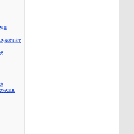
語辞書
(基本動詞)
訳
辞典
表現辞典