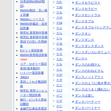
日本語WordNet(類
だむ
ダンスセラピスト
語)
だめ
ダンスセラピー
Weblio類語・言い換
だも
え辞書
ダンスセントラル
だや
Weblioシソーラス
ダンスタブル
だゆ
Weblio対義語・反対
ダンスタブル (イングラン
だよ
語辞書
研究社 新英和中辞典
だら
ダンスタン
研究社 新和英中辞典
だり
ダンスダンス
英語での言い方用例
だる
ダンスダンスダンス
集
だれ
Eゲイト英和辞典
ダンスダンスレボリュー
だろ
Weblio実用英語辞典
ダンスト
だわ
new!
コア・セオリー英語
だを
ダンスのお姉さん
表現(基本動詞)
だん
ダンスのおねえさん
ハイパー英語辞書
だが
ダンスノットアクト
JMdict
だぎ
英語ことわざ教訓辞
ダンスのように抱き寄せ
だぐ
典
ダンスはうまく踊れない
だげ
研究社 英和コンピュ
ーター用語辞典
ダンスは楽し
だご
旅行・ビジネス英会
だざ
ダンスパーティー
話翻訳
だじ
ダンスパートナー
金融庁記者会見英語