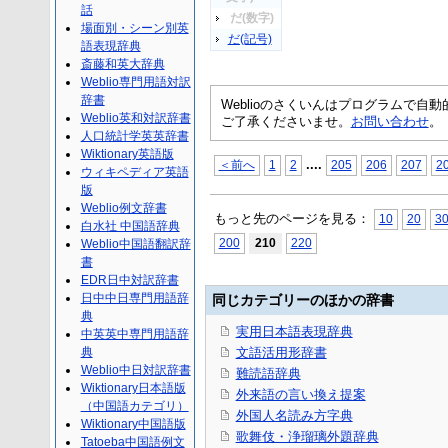
話
だ(数字)
場面別・シーン別英
だ(記号)
語表現辞典
斎藤和英大辞典
Weblio専門用語対訳
辞書
Weblioのさくいんはプログラムで
Weblio英和対訳辞書
ご了承くださいませ。
お問い合わせ
。
人口統計学英英辞書
Wiktionary英語版
...
.
＜前へ
1
2
205
206
207
2
ウィキペディア英語
版
Weblio例文辞書
もっと先のページを見る：
10
20
3
白水社 中国語辞典
200
210
220
Weblio中国語翻訳辞
書
EDR日中対訳辞書
日中中日専門用語辞
同じカテゴリーのほかの辞書
典
実用日本語表現辞典
中英英中専門用語辞
典
文語活用形辞書
Weblio中日対訳辞書
難読語辞典
Wiktionary日本語版
外来語の言い換え提案
（中国語カテゴリ）
外国人名読み方字典
Wiktionary中国語版
歌舞伎・浄瑠璃外題辞典
Tatoeba中国語例文