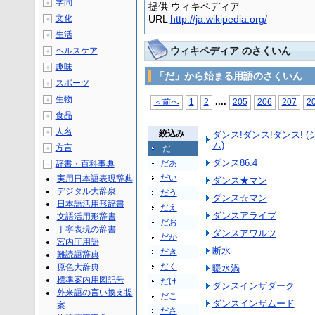
学問
＋
提供 ウィキペディア
文化
URL
http://ja.wikipedia.org/
＋
生活
＋
ウィキペディア のさくいん
ヘルスケア
＋
趣味
＋
「だ」から始まる用語のさくいん
スポーツ
＋
生物
＋
...
.
＜前へ
1
2
205
206
207
2
食品
＋
人名
＋
絞込み
ダンス!ダンス!ダンス! 
ム)
方言
だ
＋
ダンス86.4
だあ
辞書・百科事典
－
だい
実用日本語表現辞典
ダンス★マン
デジタル大辞泉
だう
ダンス☆マン
日本語活用形辞書
だえ
ダンスアライブ
文語活用形辞書
だお
丁寧表現の辞書
ダンスアワルツ
だか
宮内庁用語
断水
だき
難読語辞典
だく
原色大辞典
暖水渦
標準案内用図記号
だけ
ダンスインザダーク
外来語の言い換え提
だこ
ダンスインザムード
案
ださ