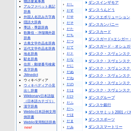
物語要素事典
ダンスインザモア
だし
アルファベット表記
ダンスうんどう
だす
辞典
だせ
外国人名読み方字典
ダンスエボリューション
隠語大辞典
だそ
ダンスカンパニー
季語・季題辞典
だた
ダンスカード
歌舞伎・浄瑠璃外題
だち
辞典
ダンスガード=エシガー
だつ
古典文学作品名辞典
ダンスガード・オシュガ
だて
近代文学作品名辞典
だと
ダンスク・スヴェンスク
地名辞典
駅名辞典
だな
ダンスク・スヴェンスク
住所・郵便番号検索
だに
ダンスク・スヴェンスク
名字辞典
だぬ
JMnedict
ダンスク・スヴェンスク
だね
ウィキペディア
ダンスク・スヴェンスク
だの
ウィキペディア小見
ダンスク・スヴェンスク
だは
出し辞書
Wiktionary日本語版
だひ
ダンスグループ
（日本語カテゴリ）
だふ
ダンスケ銀行
漢字辞典
だへ
Weblio日本語例文用
ダンスサミット2001 
だほ
例辞書
ダンススポーツ
だま
Weblio実用類語辞典
ダンススマートリー
だみ
new!