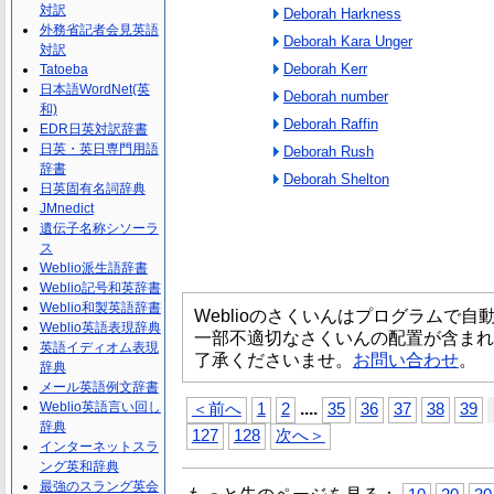
対訳
Deborah Harkness
外務省記者会見英語
Deborah Kara Unger
対訳
Deborah Kerr
Tatoeba
日本語WordNet(英
Deborah number
和)
Deborah Raffin
EDR日英対訳辞書
日英・英日専門用語
Deborah Rush
辞書
Deborah Shelton
日英固有名詞辞典
JMnedict
遺伝子名称シソーラ
ス
Weblio派生語辞書
Weblio記号和英辞書
Weblio和製英語辞書
Weblioのさくいんはプログラムで
Weblio英語表現辞典
一部不適切なさくいんの配置が含まれ
英語イディオム表現
了承くださいませ。
お問い合わせ
。
辞典
メール英語例文辞書
...
.
Weblio英語言い回し
＜前へ
1
2
35
36
37
38
39
辞典
127
128
次へ＞
インターネットスラ
ング英和辞典
最強のスラング英会