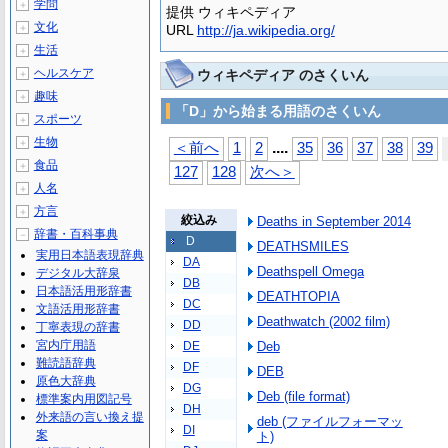
学問
＋
提供 ウィキペディア
文化
＋
URL
http://ja.wikipedia.org/
生活
＋
ヘルスケア
ウィキペディア のさくいん
＋
趣味
＋
「D」から始まる用語のさくいん
スポーツ
＋
生物
＋
...
.
＜前へ
1
2
35
36
37
38
39
食品
＋
127
128
次へ＞
人名
＋
方言
＋
絞込み
Deaths in September 2014
辞書・百科事典
－
D
DEATHSMILES
実用日本語表現辞典
DA
Deathspell Omega
デジタル大辞泉
DB
日本語活用形辞書
DEATHTOPIA
DC
文語活用形辞書
Deathwatch (2002 film)
DD
丁寧表現の辞書
宮内庁用語
DE
Deb
難読語辞典
DF
DEB
原色大辞典
DG
Deb (file format)
標準案内用図記号
DH
外来語の言い換え提
deb (ファイルフォーマッ
DI
案
ト)