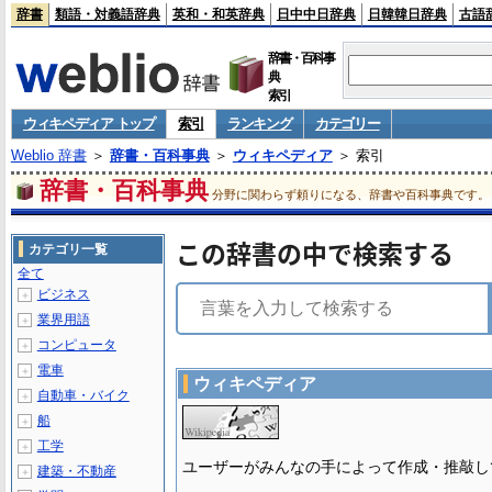
辞書
類語・対義語辞典
英和・和英辞典
日中中日辞典
日韓韓日辞典
古語
辞書・百科事
典
索引
ウィキペディア トップ
索引
ランキング
カテゴリー
Weblio 辞書
＞
辞書・百科事典
＞
ウィキペディア
＞ 索引
辞書・百科事典
分野に関わらず頼りになる、辞書や百科事典です。
この辞書の中で検索する
カテゴリ一覧
全て
ビジネス
＋
業界用語
＋
コンピュータ
＋
電車
＋
ウィキペディア
自動車・バイク
＋
船
＋
工学
＋
ユーザーがみんなの手によって作成・推敲し
建築・不動産
＋