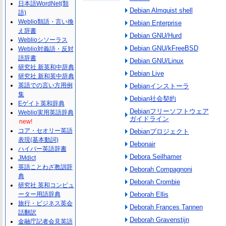
日本語WordNet(類
Debian Almquist shell
語)
Weblio類語・言い換
Debian Enterprise
え辞書
Debian GNU/Hurd
Weblioシソーラス
Debian GNU/kFreeBSD
Weblio対義語・反対
語辞書
Debian GNU/Linux
研究社 新英和中辞典
Debian Live
研究社 新和英中辞典
英語での言い方用例
Debianインストーラ
集
Debian社会契約
Eゲイト英和辞典
Debianフリーソフトウェア
Weblio実用英語辞典
ガイドライン
new!
コア・セオリー英語
Debianプロジェクト
表現(基本動詞)
Debonair
ハイパー英語辞書
Debora Seilhamer
JMdict
英語ことわざ教訓辞
Deborah Compagnoni
典
Deborah Crombie
研究社 英和コンピュ
ーター用語辞典
Deborah Ellis
旅行・ビジネス英会
Deborah Frances Tannen
話翻訳
Deborah Gravenstijn
金融庁記者会見英語