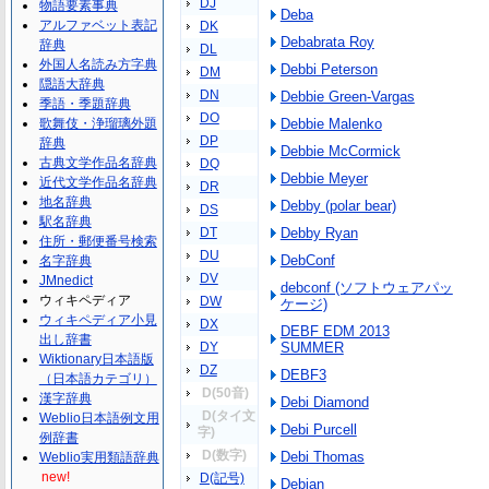
DJ
物語要素事典
Deba
アルファベット表記
DK
Debabrata Roy
辞典
DL
外国人名読み方字典
Debbi Peterson
DM
隠語大辞典
DN
Debbie Green-Vargas
季語・季題辞典
DO
歌舞伎・浄瑠璃外題
Debbie Malenko
DP
辞典
Debbie McCormick
古典文学作品名辞典
DQ
Debbie Meyer
近代文学作品名辞典
DR
地名辞典
Debby (polar bear)
DS
駅名辞典
DT
Debby Ryan
住所・郵便番号検索
DU
DebConf
名字辞典
DV
JMnedict
debconf (ソフトウェアパッ
ウィキペディア
DW
ケージ)
ウィキペディア小見
DX
DEBF EDM 2013
出し辞書
DY
SUMMER
Wiktionary日本語版
DZ
DEBF3
（日本語カテゴリ）
D(50音)
漢字辞典
Debi Diamond
D(タイ文
Weblio日本語例文用
Debi Purcell
字)
例辞書
D(数字)
Debi Thomas
Weblio実用類語辞典
new!
D(記号)
Debian