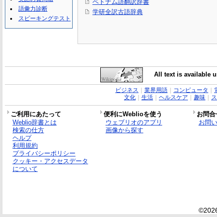
ベトナム語翻訳辞書
語彙力診断
学研全訳古語辞典
スピーキングテスト
All text is available
ビジネス
｜
業界用語
｜
コンピュータ
｜
文化
｜
生活
｜
ヘルスケア
｜
趣味
｜
ス
ご利用にあたって
便利にWeblioを使う
お問合
Weblio辞書とは
ウェブリオのアプリ
お問
検索の仕方
画像から探す
ヘルプ
利用規約
プライバシーポリシー
クッキー・アクセスデータ
について
©2026