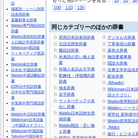
もっと先のページを見る：
10
20
30
話
100
110
120
場面別・シーン別英
語表現辞典
斎藤和英大辞典
Weblio専門用語対訳
同じカテゴリーのほかの辞書
辞書
Weblio英和対訳辞書
実用日本語表現辞典
デジタル大辞泉
人口統計学英英辞書
文語活用形辞書
丁寧表現の辞書
Wiktionary英語版
難読語辞典
原色大辞典
ウィキペディア英語
外来語の言い換え提
物語要素事典
版
案
隠語大辞典
Weblio例文辞書
外国人名読み方字典
古典文学作品名
白水社 中国語辞典
Weblio中国語翻訳辞
歌舞伎・浄瑠璃外題
駅名辞典
書
辞典
JMnedict
EDR日中対訳辞書
地名辞典
Wiktionary日
日中中日専門用語辞
名字辞典
語カテゴリ）
典
ウィキペディア小見
Weblio実用類語
中英英中専門用語辞
出し辞書
Weblioシソーラ
典
Weblio日本語例文用
Weblio中日対訳辞書
研究社 新和英中
例辞書
Wiktionary日本語版
Weblio実用英語
（中国語カテゴリ）
Weblio類語・言い換
JMdict
Wiktionary中国語版
え辞書
旅行・ビジネス
Tatoeba中国語例文
研究社 新英和中辞典