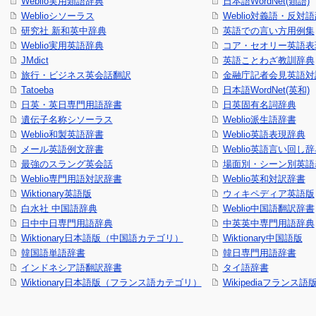
Weblio実用類語辞典
日本語WordNet(類語)
Weblioシソーラス
Weblio対義語・反対
研究社 新和英中辞典
英語での言い方用例集
Weblio実用英語辞典
コア・セオリー英語表現
JMdict
英語ことわざ教訓辞典
旅行・ビジネス英会話翻訳
金融庁記者会見英語対
Tatoeba
日本語WordNet(英和)
日英・英日専門用語辞書
日英固有名詞辞典
遺伝子名称シソーラス
Weblio派生語辞書
Weblio和製英語辞書
Weblio英語表現辞典
メール英語例文辞書
Weblio英語言い回し
最強のスラング英会話
場面別・シーン別英語
Weblio専門用語対訳辞書
Weblio英和対訳辞書
Wiktionary英語版
ウィキペディア英語版
白水社 中国語辞典
Weblio中国語翻訳辞書
日中中日専門用語辞典
中英英中専門用語辞典
Wiktionary日本語版（中国語カテゴリ）
Wiktionary中国語版
韓国語単語辞書
韓日専門用語辞書
インドネシア語翻訳辞書
タイ語辞書
Wiktionary日本語版（フランス語カテゴリ）
Wikipediaフランス語