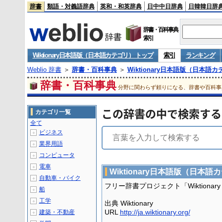
辞書
類語・対義語辞典
英和・和英辞典
日中中日辞典
日韓韓日辞
辞書・百科事典
索引
Wiktionary日本語版（日本語カテゴリ） トップ
索引
ランキング
Weblio 辞書
＞
辞書・百科事典
＞
Wiktionary日本語版（日本語
辞書・百科事典
分野に関わらず頼りになる、辞書や百科事
この辞書の中で検索する
カテゴリ一覧
全て
ビジネス
＋
業界用語
＋
コンピュータ
＋
電車
＋
Wiktionary日本語版（日本語
自動車・バイク
＋
フリー辞書プロジェクト「Wiktion
船
＋
工学
＋
出典 Wiktionary
URL
http://ja.wiktionary.org/
建築・不動産
＋