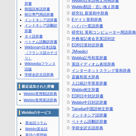
Weblio日本語例文用例辞書
辞書
Weblio類語・言い換え辞書
韓国語単語辞書
研究社 新英和中辞典
韓日専門用語辞書
Eゲイト英和辞典
インドネシア語辞書
インドネシア語翻訳
ハイパー英語辞書
辞書
研究社 英和コンピューター用語辞典
タイ語辞書
外務省記者会見英語対訳
ベトナム語翻訳辞書
EDR日英対訳辞書
Wiktionary日本語版
JMnedict
（フランス語カテゴ
Weblio記号和英辞書
リ）
Wikipediaフランス
英語イディオム表現辞典
語版
インターネットスラング英和辞典
学研全訳古語辞典
斎藤和英大辞典
人口統計学英英辞書
最近追加された辞書
Weblio例文辞書
Weblio実用類語辞典
EDR日中対訳辞書
Weblio実用英語辞典
Weblio中日対訳辞書
Tatoeba中国語例文辞書
Weblioのサービス
インドネシア語辞書
ベトナム語翻訳辞書
英会話コラム
学研全訳古語辞典
Weblio英会話
英語の質問箱