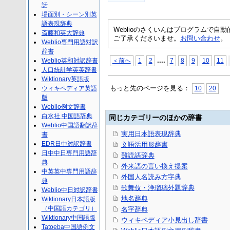
話
場面別・シーン別英
語表現辞典
Weblioのさくいんはプログラムで
斎藤和英大辞典
ご了承くださいませ。
お問い合わせ
。
Weblio専門用語対訳
辞書
...
.
Weblio英和対訳辞書
＜前へ
1
2
7
8
9
10
11
人口統計学英英辞書
Wiktionary英語版
もっと先のページを見る：
ウィキペディア英語
10
20
版
Weblio例文辞書
白水社 中国語辞典
同じカテゴリーのほかの辞書
Weblio中国語翻訳辞
実用日本語表現辞典
書
EDR日中対訳辞書
文語活用形辞書
日中中日専門用語辞
難読語辞典
典
外来語の言い換え提案
中英英中専門用語辞
外国人名読み方字典
典
歌舞伎・浄瑠璃外題辞典
Weblio中日対訳辞書
地名辞典
Wiktionary日本語版
（中国語カテゴリ）
名字辞典
Wiktionary中国語版
ウィキペディア小見出し辞書
Tatoeba中国語例文