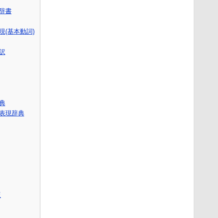
語辞書
(基本動詞)
訳
辞典
表現辞典
版