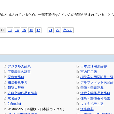
自動的に生成されているため、一部不適切なさくいんの配置が含まれていること
...
.
12
13
14
15
16
17
21
22
次へ＞
デジタル大辞泉
日本語活用形辞書
丁寧表現の辞書
宮内庁用語
原色大辞典
標準案内用図記号一覧
物語要素事典
アルファベット表記辞
隠語大辞典
季語・季題辞典
古典文学作品名辞典
近代文学作品名辞典
駅名辞典
住所・郵便番号検索
JMnedict
ウィキペディア
Wiktionary日本語版（日本語カテゴリ）
漢字辞典