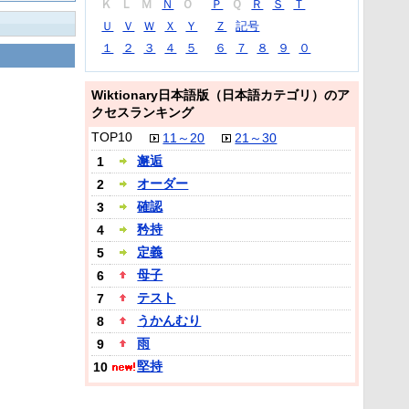
Ｋ
Ｌ
Ｍ
Ｎ
Ｏ
Ｐ
Ｑ
Ｒ
Ｓ
Ｔ
Ｕ
Ｖ
Ｗ
Ｘ
Ｙ
Ｚ
記号
１
２
３
４
５
６
７
８
９
０
Wiktionary日本語版（日本語カテゴリ）のア
クセスランキング
TOP10
11～20
21～30
邂逅
1
オーダー
2
確認
3
矜持
4
定義
5
母子
6
テスト
7
うかんむり
8
雨
9
堅持
10