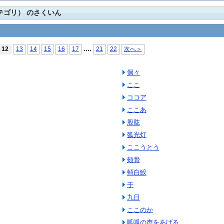
カテゴリ） のさくいん
...
.
12
13
14
15
16
17
21
22
次へ＞
個々
ここ
ココア
ここあ
股肱
弧光灯
ここうとう
頰骨
頰白鮫
于
九日
ここのか
呱呱の声をあげる