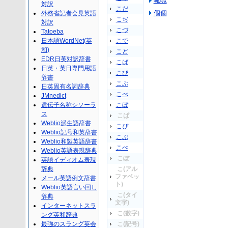
呱呱
対訳
こだ
個個
外務省記者会見英語
こぢ
対訳
こづ
Tatoeba
日本語WordNet(英
こで
和)
こど
EDR日英対訳辞書
こば
日英・英日専門用語
こび
辞書
こぶ
日英固有名詞辞典
こべ
JMnedict
遺伝子名称シソーラ
こぼ
ス
こぱ
Weblio派生語辞書
こぴ
Weblio記号和英辞書
こぷ
Weblio和製英語辞書
こぺ
Weblio英語表現辞典
こぽ
英語イディオム表現
辞典
こ(アル
ファベッ
メール英語例文辞書
ト)
Weblio英語言い回し
こ(タイ
辞典
文字)
インターネットスラ
こ(数字)
ング英和辞典
最強のスラング英会
こ(記号)