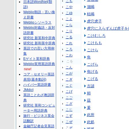
こも
日本語WordNet(類
涸竭
語)
こや
Weblio類語・言い換
こゆ
枯竭
え辞書
こよ
虎穴虎子
Weblioシソーラス
こら
Weblio対義語・反対
虎穴に入らずんば虎子を
こり
語辞書
こけむしろ
こる
研究社 新英和中辞典
こけもも
研究社 新和英中辞典
これ
英語での言い方用例
ころ
こけら
集
こわ
焦
Eゲイト英和辞典
こを
Weblio実用英語辞典
こげら
こん
new!
焦げる
こが
コア・セオリー英語
こげる
表現(基本動詞)
こぎ
ハイパー英語辞書
こぐ
古諺
JMdict
こげ
頰
英語ことわざ教訓辞
こご
典
茲
こざ
研究社 英和コンピュ
爰
こじ
ーター用語辞典
此所
旅行・ビジネス英会
こず
話翻訳
こぜ
此処
金融庁記者会見英語
こぞ