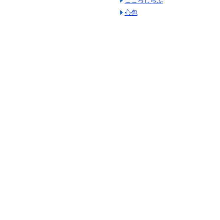
こころしらふ
心包