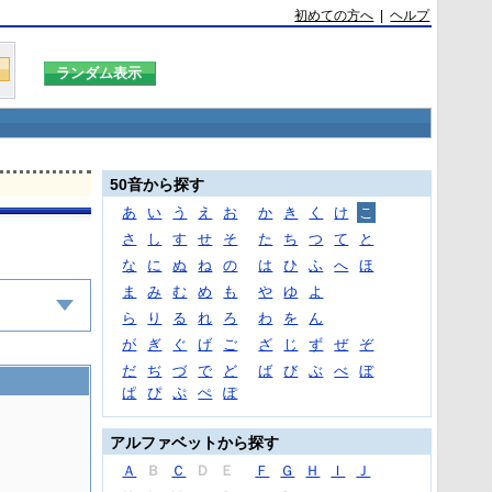
初めての方へ
|
ヘルプ
50音から探す
あ
い
う
え
お
か
き
く
け
こ
さ
し
す
せ
そ
た
ち
つ
て
と
な
に
ぬ
ね
の
は
ひ
ふ
へ
ほ
ま
み
む
め
も
や
ゆ
よ
ら
り
る
れ
ろ
わ
を
ん
が
ぎ
ぐ
げ
ご
ざ
じ
ず
ぜ
ぞ
だ
ぢ
づ
で
ど
ば
び
ぶ
べ
ぼ
ぱ
ぴ
ぷ
ぺ
ぽ
アルファベットから探す
Ａ
Ｂ
Ｃ
Ｄ
Ｅ
Ｆ
Ｇ
Ｈ
Ｉ
Ｊ