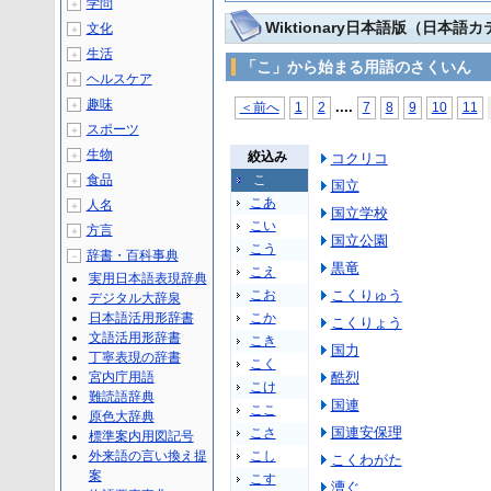
学問
＋
Wiktionary日本語版（日本語
文化
＋
生活
＋
「こ」から始まる用語のさくいん
ヘルスケア
＋
趣味
＋
...
.
＜前へ
1
2
7
8
9
10
11
スポーツ
＋
生物
＋
絞込み
コクリコ
食品
こ
＋
国立
こあ
人名
＋
国立学校
こい
方言
＋
国立公園
こう
辞書・百科事典
－
黒竜
こえ
実用日本語表現辞典
こお
こくりゅう
デジタル大辞泉
日本語活用形辞書
こか
こくりょう
文語活用形辞書
こき
国力
丁寧表現の辞書
こく
宮内庁用語
酷烈
こけ
難読語辞典
国連
ここ
原色大辞典
国連安保理
こさ
標準案内用図記号
外来語の言い換え提
こし
こくわがた
案
こす
漕ぐ