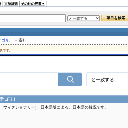
典
古語辞典
その他の辞書▼
カテゴリ）
＞ 索引
典です。
と一致する
カテゴリ）
ary（ウィクショナリー)」日本語版による、日本語の解説です。