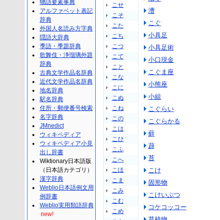
物語要素事典
こせ
漕
アルファベット表記
こそ
辞典
こぐ
こた
外国人名読み方字典
小具足
こち
隠語大辞典
季語・季題辞典
こつ
小具足術
歌舞伎・浄瑠璃外題
こて
小口現金
辞典
こと
こぐま座
古典文学作品名辞典
こな
近代文学作品名辞典
小熊座
こに
地名辞典
小組
こぬ
駅名辞典
住所・郵便番号検索
こね
こぐらい
名字辞典
この
こぐらかる
JMnedict
こは
蘚
ウィキペディア
こひ
ウィキペディア小見
薜
こふ
出し辞書
苔
こへ
Wiktionary日本語版
（日本語カテゴリ）
こほ
こけ
漢字辞典
こま
固形物
Weblio日本語例文用
こみ
こけいぶつ
例辞書
こむ
Weblio実用類語辞典
コケコッコー
こめ
new!
苔植物