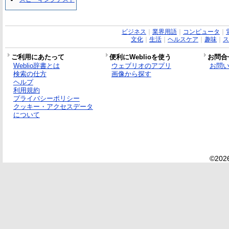
ビジネス
｜
業界用語
｜
コンピュータ
｜
文化
｜
生活
｜
ヘルスケア
｜
趣味
｜
ス
ご利用にあたって
便利にWeblioを使う
お問合
Weblio辞書とは
ウェブリオのアプリ
お問
検索の仕方
画像から探す
ヘルプ
利用規約
プライバシーポリシー
クッキー・アクセスデータ
について
©2026