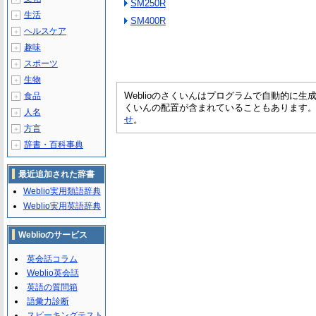
SM250R
生活
＋
SM400R
ヘルスケア
＋
趣味
＋
スポーツ
＋
生物
＋
Weblioのさくいんはプログラムで自動的に
食品
＋
くいんの配置が含まれていることもあります
人名
＋
せ
。
方言
＋
辞書・百科事典
＋
最近追加された辞書
Weblio実用類語辞典
Weblio実用英語辞典
Weblioのサービス
英会話コラム
Weblio英会話
英語の質問箱
語彙力診断
スピーキングテスト