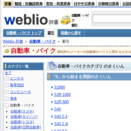
辞書
類語・対義語辞典
英和・和英辞典
日中中日辞典
日韓韓日辞典
古語
自動車・バイ
ク
索引
自動車・バイク トップ
索引
画像から探す
Weblio 辞書
＞
自動車・バイク
＞ 索引
自動車・バイク
国内外のメーカーの自動車やバイクに関するカタ
自動車・バイクカテゴリ のさくいん
カテゴリ一覧
全て
「S」から始まる用語のさくいん
ビジネス
＋
業界用語
＋
S2000
コンピュータ
＋
S2R 1000
電車
＋
S2R 800
自動車・バイク
－
S40
自動車(スズキ)
S40 2.4
自動車(ダイハツ)
自動車(トヨタ)
S40 2.4i
自動車(日野自動車)