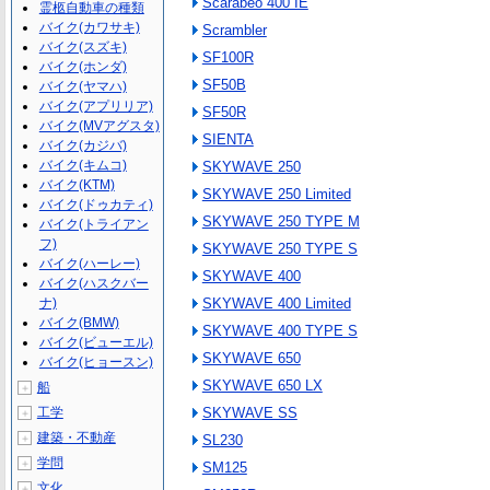
Scarabeo 400 IE
霊柩自動車の種類
バイク(カワサキ)
Scrambler
バイク(スズキ)
SF100R
バイク(ホンダ)
SF50B
バイク(ヤマハ)
バイク(アプリリア)
SF50R
バイク(MVアグスタ)
SIENTA
バイク(カジバ)
バイク(キムコ)
SKYWAVE 250
バイク(KTM)
SKYWAVE 250 Limited
バイク(ドゥカティ)
SKYWAVE 250 TYPE M
バイク(トライアン
フ)
SKYWAVE 250 TYPE S
バイク(ハーレー)
SKYWAVE 400
バイク(ハスクバー
ナ)
SKYWAVE 400 Limited
バイク(BMW)
SKYWAVE 400 TYPE S
バイク(ビューエル)
SKYWAVE 650
バイク(ヒョースン)
SKYWAVE 650 LX
船
＋
工学
SKYWAVE SS
＋
建築・不動産
＋
SL230
学問
＋
SM125
文化
＋