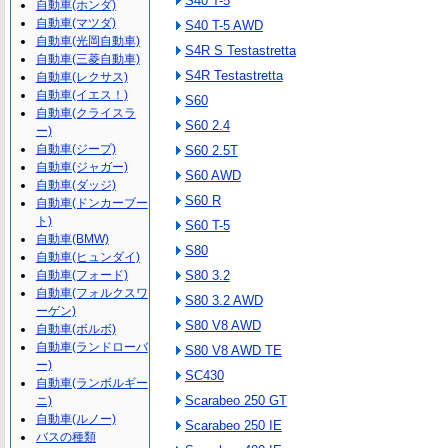
S40 T-5
自動車(ホンダ)
自動車(マツダ)
S40 T-5 AWD
自動車(光岡自動車)
S4R S Testastretta
自動車(三菱自動車)
S4R Testastretta
自動車(レクサス)
自動車(イエス！)
S60
自動車(クライスラ
S60 2.4
ー)
自動車(ジープ)
S60 2.5T
自動車(ジャガー)
S60 AWD
自動車(ダッジ)
S60 R
自動車(ドンカーブー
ト)
S60 T-5
自動車(BMW)
S80
自動車(ヒュンダイ)
自動車(フォード)
S80 3.2
自動車(フォルクスワ
S80 3.2 AWD
ーゲン)
S80 V8 AWD
自動車(ボルボ)
自動車(ランドローバ
S80 V8 AWD TE
ー)
SC430
自動車(ランボルギー
Scarabeo 250 GT
ニ)
自動車(ルノー)
Scarabeo 250 IE
バスの種類