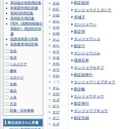
勘定組頭
英語論文投稿用語集
かみ
和英図学用語辞書
かむ
カンジョウクミガシラ
英和GIS用語集
かめ
管城子
英和防災用語集
かも
ITER（国際熱核融合
カンジョウシ
かや
実験炉）用語対訳辞
勘定所
かゆ
書
カンジョウショ
脱原発和英小辞典
かよ
和英教育用語辞典
から
勘定汁
文化
＋
かり
カンジョウジル
生活
かる
＋
環状石斧
かれ
ヘルスケア
＋
カンジョウセキフ
かろ
趣味
＋
勘定副奉行
かわ
スポーツ
＋
かを
カンジョウソエブギョウ
生物
＋
かん
勘定帳
食品
＋
かが
カンジョウチョウ
人名
＋
かぎ
勘定奉行
方言
＋
かぐ
辞書・百科事典
カンジョウブギョウ
＋
かげ
勘定目録
かご
最近追加された辞書
かざ