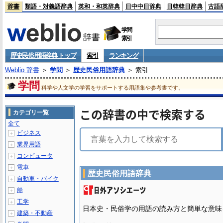
辞書
類語・対義語辞典
英和・和英辞典
日中中日辞典
日韓韓日辞典
古語
学問
索引
歴史民俗用語辞典 トップ
索引
ランキング
Weblio 辞書
＞
学問
＞
歴史民俗用語辞典
＞ 索引
学問
科学や人文学の学習をサポートする用語集や参考書です。
この辞書の中で検索する
カテゴリ一覧
全て
ビジネス
＋
業界用語
＋
コンピュータ
＋
電車
＋
歴史民俗用語辞典
自動車・バイク
＋
船
＋
工学
＋
日本史・民俗学の用語の読み方と簡単な意味
建築・不動産
＋