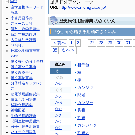
学問
－
提供 日外アソシエーツ
URL
http://www.nichigai.co.jp/
産学連携キーワード
辞典
宇宙用語辞典
歴史民俗用語辞典 のさくいん
スペース百科
算数・数学用語集
「か」から始まる用語のさくいん
統計学用語辞典
人口統計学辞書
...
.
＜前へ
1
2
27
28
29
30
31
OR事典
39
次へ＞
日本化学物質辞書
Web
動く香りの分子事典
絞込み
柑子色
動く高分子事典
か
動く農薬事典
橇
かあ
動く薬物事典
樏
分子構造リファレン
かい
カンジキ
ス
かう
超電導用語解説集
間者
かえ
電気化学用語集
かお
カンジャ
核融合用語集
かか
貫籍
鉱物図鑑
かき
生物学用語辞典
勘籍
時間生物学用語集
かく
カンジャク
分子生物学用語集
かけ
バイテク用語集
勘籍人
かこ