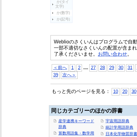
か(タイ
文字)
か(数字)
か(記号)
Weblioのさくいんはプログラムで
一部不適切なさくいんの配置が含まれ
了承くださいませ。
お問い合わせ
。
...
.
＜前へ
1
2
27
28
29
30
31
39
次へ＞
もっと先のページを見る：
10
20
30
同じカテゴリーのほかの辞書
産学連携キーワード
宇宙用語辞典
辞典
統計学用語辞典
算数用語集・数学用
日本化学物質辞書