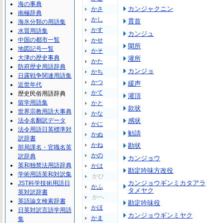
海の事典
カンジャクニン
かさ
南極辞典
かし
貫首
海氷分類の用語集
かす
水質用語集
カンジュ
中国の都市一覧
かせ
閑所
地図記号一覧
かそ
大津の歴史事典
灌所
かた
防府歴史用語辞典
カンジョ
かち
日露戦争関連用語集
かつ
緩声
近世年代
かて
歴史民俗用語辞典
灌頂
留学用語集
かと
款状
世界宗教用語大事典
かな
法令名翻訳データ
感状
かに
法令用語日英標準対
勧請
かぬ
訳辞書
かね
勘状
部局課名・官職名英
かの
訳辞典
カンジョウ
英和独禁法用語辞典
かは
勘定吟味方改役
学術用語英和対訳集
かひ
カンジョウギンミカタアラ
JST科学技術用語日
かふ
タメヤク
英対訳辞書
かへ
英語論文検索辞書
勘定吟味役
かほ
日英対訳言語学用語
カンジョウギンミヤク
かま
集