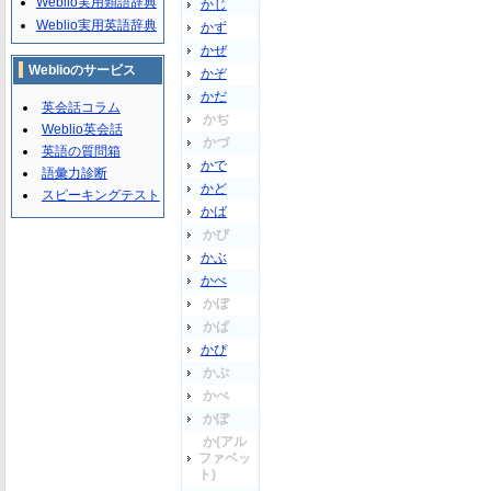
Weblio実用類語辞典
かじ
Weblio実用英語辞典
かず
かぜ
Weblioのサービス
かぞ
かだ
英会話コラム
かぢ
Weblio英会話
かづ
英語の質問箱
かで
語彙力診断
かど
スピーキングテスト
かば
かび
かぶ
かべ
かぼ
かぱ
かぴ
かぷ
かぺ
かぽ
か(アル
ファベッ
ト)