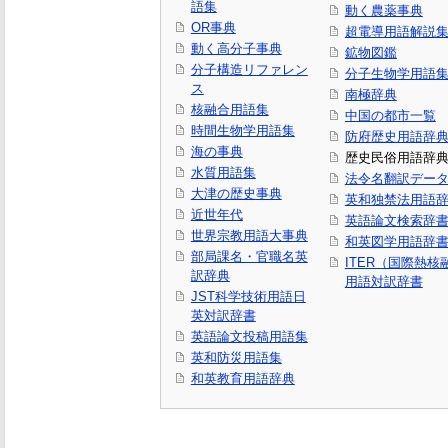
語集
動く農薬事典
OR事典
超電導用語解説
動く高分子事典
鉱物図鑑
分子構造リファレン
分子生物学用語
ス
南極辞典
核融合用語集
中国の都市一覧
時間生物学用語集
防府歴史用語辞
海の事典
歴史民俗用語辞
水質用語集
法令名翻訳デー
大津の歴史事典
英和独禁法用語
近世年代
英語論文検索辞
世界宗教用語大事典
和英図学用語辞
部局課名・官職名英
ITER（国際熱
訳辞典
用語対訳辞書
JST科学技術用語日
英対訳辞書
英語論文投稿用語集
英和防災用語集
和英教育用語辞典