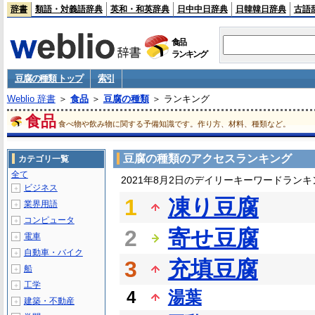
辞書
類語・対義語辞典
英和・和英辞典
日中中日辞典
日韓韓日辞典
古語
食品
ランキング
豆腐の種類 トップ
索引
Weblio 辞書
＞
食品
＞
豆腐の種類
＞ ランキング
食品
食べ物や飲み物に関する予備知識です。作り方、材料、種類など。
豆腐の種類のアクセスランキング
カテゴリ一覧
全て
2021年8月2日のデイリーキーワードランキ
ビジネス
＋
1
凍り豆腐
業界用語
＋
コンピュータ
＋
2
寄せ豆腐
電車
＋
自動車・バイク
＋
3
充填豆腐
船
＋
工学
＋
4
湯葉
建築・不動産
＋