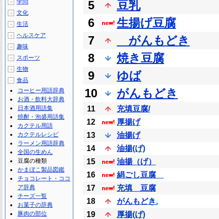
学問
5
豆乳
＋
文化
＋
6
生揚げ豆腐
生活
＋
ヘルスケア
＋
7
がんもどき
趣味
＋
8
焼き豆腐
スポーツ
＋
生物
＋
9
ゆば
食品
－
10
がんもどき
コーヒー用語辞典
お酒・飲料大辞典
日本酒用語集
11
充填豆腐/
焼酎・泡盛用語集
12
厚揚げ
カクテル用語
カクテルレシピ
13
油揚げ
ラーメン用語辞典
14
油揚(げ)
全国の生めん
豆腐の種類
15
油揚（げ）
かまぼこ製品図鑑
16
絹ごし豆腐
チョコレート・ココ
ア辞典
17
充填 豆腐
チーズ一覧
18
がんもどき.
お菓子の辞典
豚肉の部位
19
厚揚(げ)