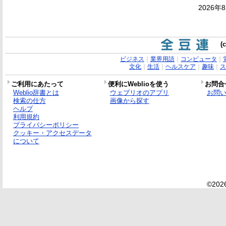
2026年
(
ビジネス
｜
業界用語
｜
コンピュータ
｜
文化
｜
生活
｜
ヘルスケア
｜
趣味
｜
ス
ご利用にあたって
便利にWeblioを使う
お問合
Weblio辞書とは
ウェブリオのアプリ
お問
検索の仕方
画像から探す
ヘルプ
利用規約
プライバシーポリシー
クッキー・アクセスデータ
について
©2026