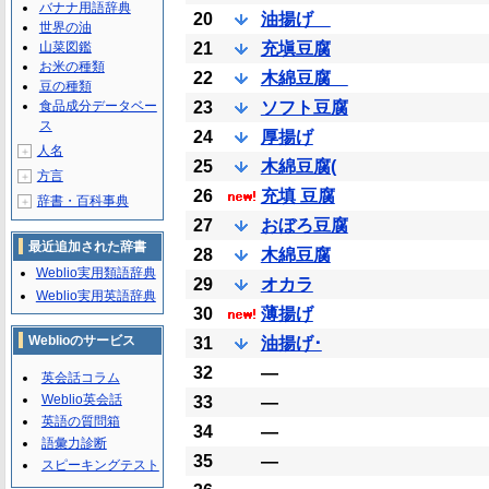
バナナ用語辞典
20
油揚げ
世界の油
山菜図鑑
21
充塡豆腐
お米の種類
22
木綿豆腐
豆の種類
食品成分データベー
23
ソフト豆腐
ス
24
厚揚げ
人名
＋
25
木綿豆腐(
方言
＋
26
充填 豆腐
辞書・百科事典
＋
27
おぼろ豆腐
最近追加された辞書
28
木綿豆腐
Weblio実用類語辞典
29
オカラ
Weblio実用英語辞典
30
薄揚げ
Weblioのサービス
31
油揚げ･
32
―
英会話コラム
Weblio英会話
33
―
英語の質問箱
34
―
語彙力診断
35
―
スピーキングテスト