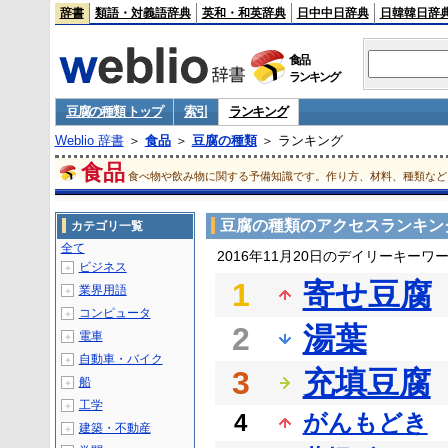
辞書
類語・対義語辞典
英和・和英辞典
日中中日辞典
日韓韓日辞
食品
ランキング
豆腐の種類 トップ
索引
ランキング
Weblio 辞書
＞
食品
＞
豆腐の種類
＞ ランキング
食品
食べ物や飲み物に関する予備知識です。作り方、材料、種類など
豆腐の種類のアクセスランキン
カテゴリ一覧
全て
2016年11月20日のデイリーキーワ
ビジネス
＋
1
寄せ豆腐
業界用語
＋
コンピュータ
＋
2
湯葉
電車
＋
自動車・バイク
＋
3
充填豆腐
船
＋
工学
＋
4
がんもどき
建築・不動産
＋