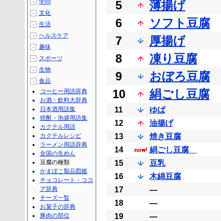
学問
5
薄揚げ
＋
文化
＋
6
ソフト豆腐
生活
＋
ヘルスケア
＋
7
厚揚げ
趣味
＋
8
凍り豆腐
スポーツ
＋
生物
＋
9
おぼろ豆腐
食品
－
10
絹ごし豆腐
コーヒー用語辞典
お酒・飲料大辞典
日本酒用語集
11
ゆば
焼酎・泡盛用語集
12
油揚げ
カクテル用語
カクテルレシピ
13
焼き豆腐
ラーメン用語辞典
14
絹ごし豆腐
全国の生めん
豆腐の種類
15
豆乳
かまぼこ製品図鑑
16
木綿豆腐
チョコレート・ココ
ア辞典
17
―
チーズ一覧
18
―
お菓子の辞典
豚肉の部位
19
―