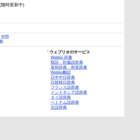
新(随時更新中)
｜
学問
典
ウェブリオのサービス
Weblio 辞書
類語・対義語辞典
英和辞典・和英辞典
Weblio翻訳
日中中日辞典
日韓韓日辞典
フランス語辞典
インドネシア語辞典
タイ語辞典
ベトナム語辞典
古語辞典