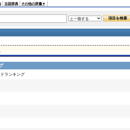
典
古語辞典
その他の辞書▼
。
グ
ードランキング