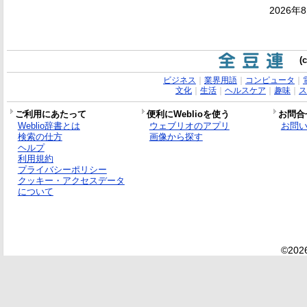
2026年
(
ビジネス
｜
業界用語
｜
コンピュータ
｜
文化
｜
生活
｜
ヘルスケア
｜
趣味
｜
ス
ご利用にあたって
便利にWeblioを使う
お問合
Weblio辞書とは
ウェブリオのアプリ
お問
検索の仕方
画像から探す
ヘルプ
利用規約
プライバシーポリシー
クッキー・アクセスデータ
について
©2026