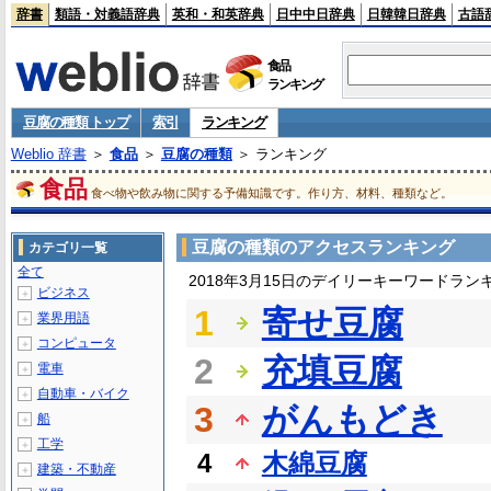
辞書
類語・対義語辞典
英和・和英辞典
日中中日辞典
日韓韓日辞典
古語
食品
ランキング
豆腐の種類 トップ
索引
ランキング
Weblio 辞書
＞
食品
＞
豆腐の種類
＞ ランキング
食品
食べ物や飲み物に関する予備知識です。作り方、材料、種類など。
豆腐の種類のアクセスランキング
カテゴリ一覧
全て
2018年3月15日のデイリーキーワードラン
ビジネス
＋
1
寄せ豆腐
業界用語
＋
コンピュータ
＋
2
充填豆腐
電車
＋
自動車・バイク
＋
3
がんもどき
船
＋
工学
＋
4
木綿豆腐
建築・不動産
＋