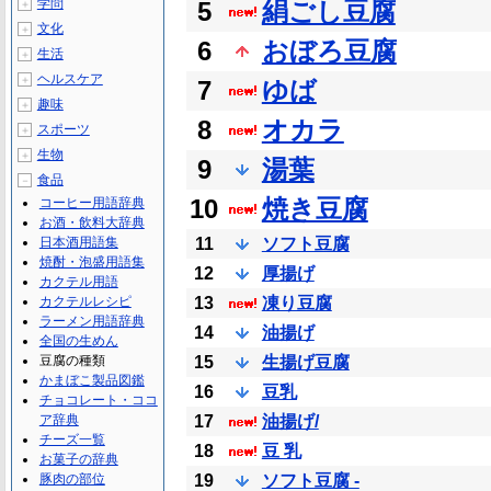
学問
5
絹ごし豆腐
＋
文化
＋
6
おぼろ豆腐
生活
＋
ヘルスケア
＋
7
ゆば
趣味
＋
8
オカラ
スポーツ
＋
生物
＋
9
湯葉
食品
－
10
焼き豆腐
コーヒー用語辞典
お酒・飲料大辞典
日本酒用語集
11
ソフト豆腐
焼酎・泡盛用語集
12
厚揚げ
カクテル用語
カクテルレシピ
13
凍り豆腐
ラーメン用語辞典
14
油揚げ
全国の生めん
豆腐の種類
15
生揚げ豆腐
かまぼこ製品図鑑
16
豆乳
チョコレート・ココ
ア辞典
17
油揚げ/
チーズ一覧
18
豆 乳
お菓子の辞典
豚肉の部位
19
ソフト豆腐 -