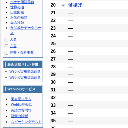
バナナ用語辞典
20
薄揚げ
世界の油
山菜図鑑
21
―
お米の種類
22
―
豆の種類
食品成分データベー
23
―
ス
24
―
人名
＋
25
―
方言
＋
26
―
辞書・百科事典
＋
27
―
最近追加された辞書
28
―
Weblio実用類語辞典
29
―
Weblio実用英語辞典
30
―
Weblioのサービス
31
―
32
―
英会話コラム
Weblio英会話
33
―
英語の質問箱
34
―
語彙力診断
35
―
スピーキングテスト