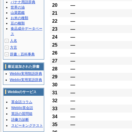
バナナ用語辞典
20
―
世界の油
山菜図鑑
21
―
お米の種類
22
―
豆の種類
食品成分データベー
23
―
ス
24
―
人名
＋
25
―
方言
＋
26
―
辞書・百科事典
＋
27
―
最近追加された辞書
28
―
Weblio実用類語辞典
29
―
Weblio実用英語辞典
30
―
Weblioのサービス
31
―
32
―
英会話コラム
Weblio英会話
33
―
英語の質問箱
34
―
語彙力診断
35
―
スピーキングテスト