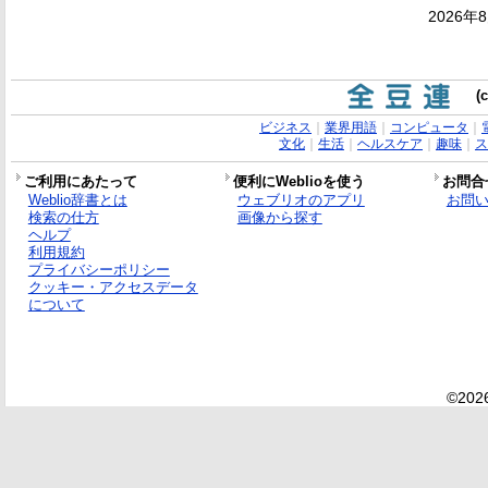
2026年
(
ビジネス
｜
業界用語
｜
コンピュータ
｜
文化
｜
生活
｜
ヘルスケア
｜
趣味
｜
ス
ご利用にあたって
便利にWeblioを使う
お問合
Weblio辞書とは
ウェブリオのアプリ
お問
検索の仕方
画像から探す
ヘルプ
利用規約
プライバシーポリシー
クッキー・アクセスデータ
について
©2026