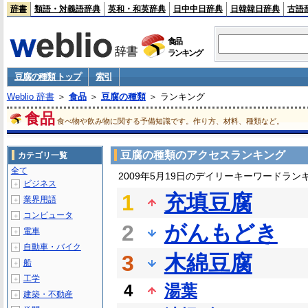
辞書
類語・対義語辞典
英和・和英辞典
日中中日辞典
日韓韓日辞典
古語
食品
ランキング
豆腐の種類 トップ
索引
Weblio 辞書
＞
食品
＞
豆腐の種類
＞ ランキング
食品
食べ物や飲み物に関する予備知識です。作り方、材料、種類など。
豆腐の種類のアクセスランキング
カテゴリ一覧
全て
2009年5月19日のデイリーキーワードラン
ビジネス
＋
1
充填豆腐
業界用語
＋
コンピュータ
＋
2
がんもどき
電車
＋
自動車・バイク
＋
3
木綿豆腐
船
＋
工学
＋
4
湯葉
建築・不動産
＋