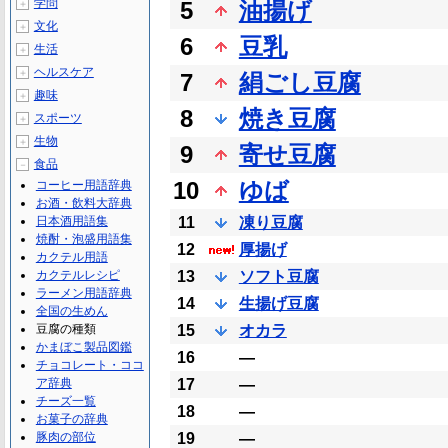
学問
5
油揚げ
＋
文化
＋
6
豆乳
生活
＋
ヘルスケア
＋
7
絹ごし豆腐
趣味
＋
8
焼き豆腐
スポーツ
＋
生物
＋
9
寄せ豆腐
食品
－
10
ゆば
コーヒー用語辞典
お酒・飲料大辞典
日本酒用語集
11
凍り豆腐
焼酎・泡盛用語集
12
厚揚げ
カクテル用語
カクテルレシピ
13
ソフト豆腐
ラーメン用語辞典
14
生揚げ豆腐
全国の生めん
豆腐の種類
15
オカラ
かまぼこ製品図鑑
16
―
チョコレート・ココ
ア辞典
17
―
チーズ一覧
18
―
お菓子の辞典
豚肉の部位
19
―