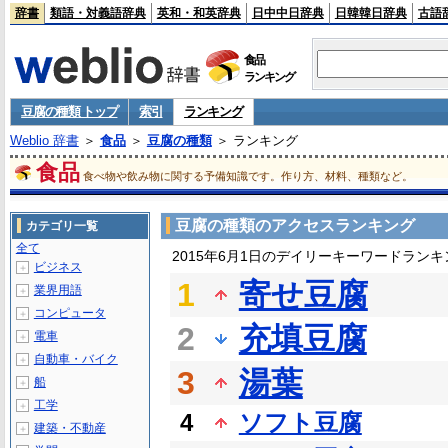
辞書
類語・対義語辞典
英和・和英辞典
日中中日辞典
日韓韓日辞典
古語
食品
ランキング
豆腐の種類 トップ
索引
ランキング
Weblio 辞書
＞
食品
＞
豆腐の種類
＞ ランキング
食品
食べ物や飲み物に関する予備知識です。作り方、材料、種類など。
豆腐の種類のアクセスランキング
カテゴリ一覧
全て
2015年6月1日のデイリーキーワードランキ
ビジネス
＋
1
寄せ豆腐
業界用語
＋
コンピュータ
＋
2
充填豆腐
電車
＋
自動車・バイク
＋
3
湯葉
船
＋
工学
＋
4
ソフト豆腐
建築・不動産
＋