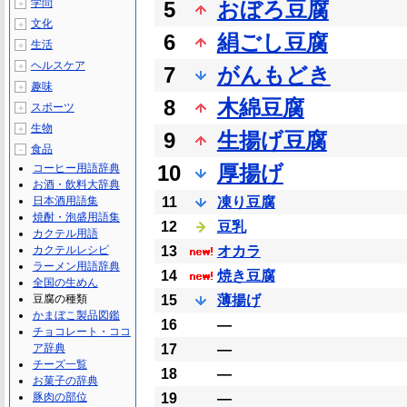
学問
5
おぼろ豆腐
＋
文化
＋
6
絹ごし豆腐
生活
＋
ヘルスケア
＋
7
がんもどき
趣味
＋
8
木綿豆腐
スポーツ
＋
生物
＋
9
生揚げ豆腐
食品
－
10
厚揚げ
コーヒー用語辞典
お酒・飲料大辞典
日本酒用語集
11
凍り豆腐
焼酎・泡盛用語集
12
豆乳
カクテル用語
カクテルレシピ
13
オカラ
ラーメン用語辞典
14
焼き豆腐
全国の生めん
豆腐の種類
15
薄揚げ
かまぼこ製品図鑑
16
―
チョコレート・ココ
ア辞典
17
―
チーズ一覧
18
―
お菓子の辞典
豚肉の部位
19
―