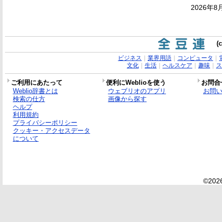
2026年8
(
ビジネス
｜
業界用語
｜
コンピュータ
｜
文化
｜
生活
｜
ヘルスケア
｜
趣味
｜
ス
ご利用にあたって
便利にWeblioを使う
お問合
Weblio辞書とは
ウェブリオのアプリ
お問
検索の仕方
画像から探す
ヘルプ
利用規約
プライバシーポリシー
クッキー・アクセスデータ
について
©2026