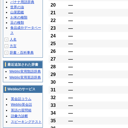
バナナ用語辞典
20
―
世界の油
山菜図鑑
21
―
お米の種類
22
―
豆の種類
食品成分データベー
23
―
ス
24
―
人名
＋
25
―
方言
＋
26
―
辞書・百科事典
＋
27
―
最近追加された辞書
28
―
Weblio実用類語辞典
29
―
Weblio実用英語辞典
30
―
Weblioのサービス
31
―
32
―
英会話コラム
Weblio英会話
33
―
英語の質問箱
34
―
語彙力診断
35
―
スピーキングテスト