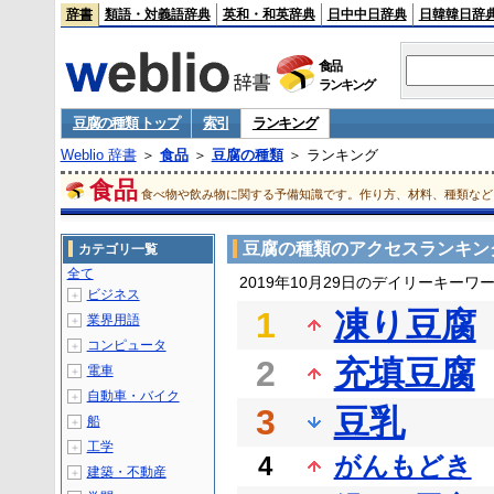
辞書
類語・対義語辞典
英和・和英辞典
日中中日辞典
日韓韓日辞
食品
ランキング
豆腐の種類 トップ
索引
ランキング
Weblio 辞書
＞
食品
＞
豆腐の種類
＞ ランキング
食品
食べ物や飲み物に関する予備知識です。作り方、材料、種類など
豆腐の種類のアクセスランキン
カテゴリ一覧
全て
2019年10月29日のデイリーキーワ
ビジネス
＋
1
凍り豆腐
業界用語
＋
コンピュータ
＋
2
充填豆腐
電車
＋
自動車・バイク
＋
3
豆乳
船
＋
工学
＋
4
がんもどき
建築・不動産
＋