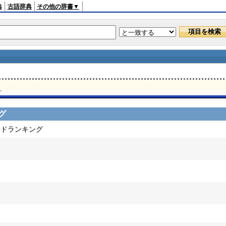
典
古語辞典
その他の辞書▼
。
グ
ードランキング