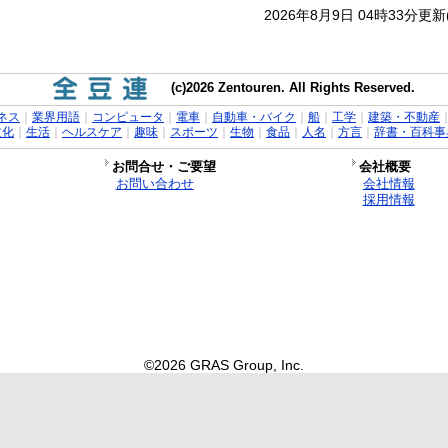
2026年8月9日 04時33分更
(c)2026 Zentouren. All Rights Reserved.
ネス
｜
業界用語
｜
コンピュータ
｜
電車
｜
自動車・バイク
｜
船
｜
工学
｜
建築・不動産
文化
｜
生活
｜
ヘルスケア
｜
趣味
｜
スポーツ
｜
生物
｜
食品
｜
人名
｜
方言
｜
辞書・百科事
お問合せ・ご要望
会社概要
お問い合わせ
会社情報
採用情報
©2026 GRAS Group, Inc.