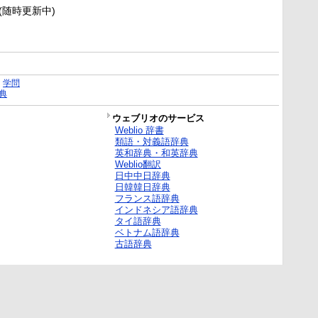
新(随時更新中)
｜
学問
典
ウェブリオのサービス
Weblio 辞書
類語・対義語辞典
英和辞典・和英辞典
Weblio翻訳
日中中日辞典
日韓韓日辞典
フランス語辞典
インドネシア語辞典
タイ語辞典
ベトナム語辞典
古語辞典