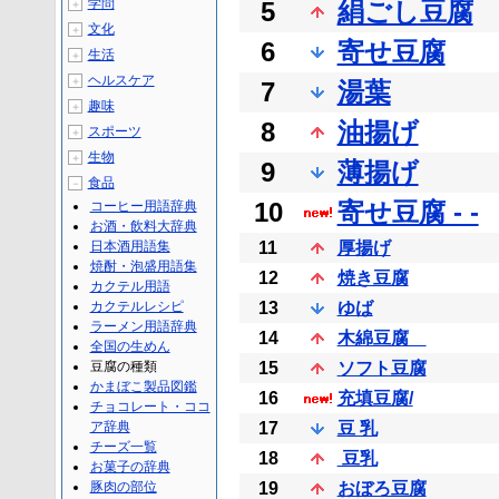
学問
5
絹ごし豆腐
＋
文化
＋
6
寄せ豆腐
生活
＋
ヘルスケア
＋
7
湯葉
趣味
＋
8
油揚げ
スポーツ
＋
生物
＋
9
薄揚げ
食品
－
10
寄せ豆腐 - -
コーヒー用語辞典
お酒・飲料大辞典
日本酒用語集
11
厚揚げ
焼酎・泡盛用語集
12
焼き豆腐
カクテル用語
カクテルレシピ
13
ゆば
ラーメン用語辞典
14
木綿豆腐
全国の生めん
豆腐の種類
15
ソフト豆腐
かまぼこ製品図鑑
16
充填豆腐/
チョコレート・ココ
ア辞典
17
豆 乳
チーズ一覧
18
豆乳
お菓子の辞典
豚肉の部位
19
おぼろ豆腐