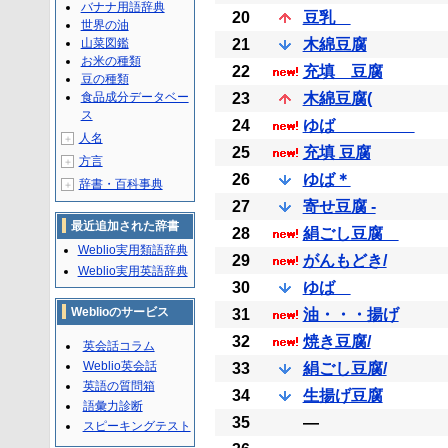
バナナ用語辞典
20
豆乳
世界の油
山菜図鑑
21
木綿豆腐
お米の種類
22
充填 豆腐
豆の種類
食品成分データベー
23
木綿豆腐(
ス
24
ゆば
人名
＋
25
充填 豆腐
方言
＋
26
ゆば＊
辞書・百科事典
＋
27
寄せ豆腐 -
最近追加された辞書
28
絹ごし豆腐
Weblio実用類語辞典
29
がんもどき/
Weblio実用英語辞典
30
ゆば
Weblioのサービス
31
油・・・揚げ
32
焼き豆腐/
英会話コラム
Weblio英会話
33
絹ごし豆腐/
英語の質問箱
34
生揚げ豆腐
語彙力診断
35
―
スピーキングテスト