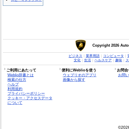
Copyright 2026 Auto
ビジネス
｜
業界用語
｜
コンピュータ
｜
文化
｜
生活
｜
ヘルスケア
｜
趣味
｜
ス
ご利用にあたって
便利にWeblioを使う
お問合
Weblio辞書とは
ウェブリオのアプリ
お問
検索の仕方
画像から探す
ヘルプ
利用規約
プライバシーポリシー
クッキー・アクセスデータ
について
©2026