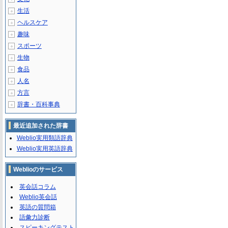
生活
＋
ヘルスケア
＋
趣味
＋
スポーツ
＋
生物
＋
食品
＋
人名
＋
方言
＋
辞書・百科事典
＋
最近追加された辞書
Weblio実用類語辞典
Weblio実用英語辞典
Weblioのサービス
英会話コラム
Weblio英会話
英語の質問箱
語彙力診断
スピーキングテスト