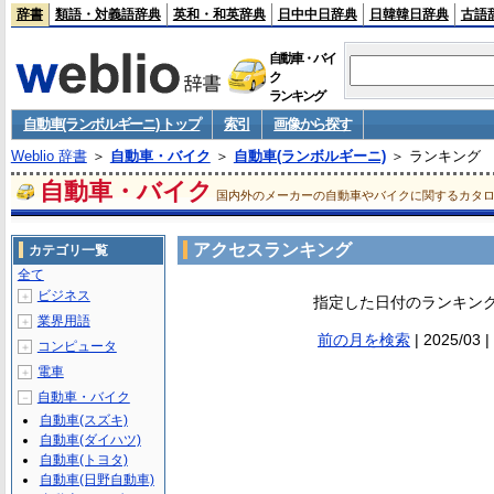
辞書
類語・対義語辞典
英和・和英辞典
日中中日辞典
日韓韓日辞典
古語
自動車・バイ
ク
ランキング
自動車(ランボルギーニ) トップ
索引
画像から探す
Weblio 辞書
＞
自動車・バイク
＞
自動車(ランボルギーニ)
＞ ランキング
自動車・バイク
国内外のメーカーの自動車やバイクに関するカタ
アクセスランキング
カテゴリ一覧
全て
ビジネス
＋
指定した日付のランキン
業界用語
＋
前の月を検索
| 2025/0
コンピュータ
＋
電車
＋
自動車・バイク
－
自動車(スズキ)
自動車(ダイハツ)
自動車(トヨタ)
自動車(日野自動車)