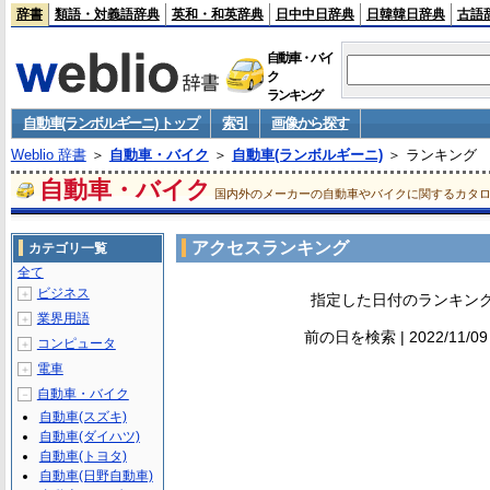
辞書
類語・対義語辞典
英和・和英辞典
日中中日辞典
日韓韓日辞典
古語
自動車・バイ
ク
ランキング
自動車(ランボルギーニ) トップ
索引
画像から探す
Weblio 辞書
＞
自動車・バイク
＞
自動車(ランボルギーニ)
＞ ランキング
自動車・バイク
国内外のメーカーの自動車やバイクに関するカタ
アクセスランキング
カテゴリ一覧
全て
ビジネス
＋
指定した日付のランキン
業界用語
＋
前の日を検索 | 2022/11/0
コンピュータ
＋
電車
＋
自動車・バイク
－
自動車(スズキ)
自動車(ダイハツ)
自動車(トヨタ)
自動車(日野自動車)