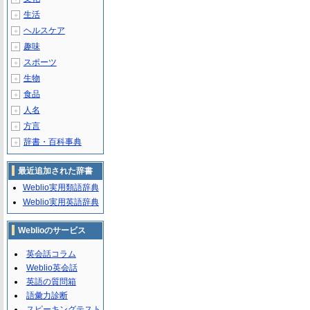
生活
＋
ヘルスケア
＋
趣味
＋
スポーツ
＋
生物
＋
食品
＋
人名
＋
方言
＋
辞書・百科事典
＋
最近追加された辞書
Weblio実用類語辞典
Weblio実用英語辞典
Weblioのサービス
英会話コラム
Weblio英会話
英語の質問箱
語彙力診断
スピーキングテスト