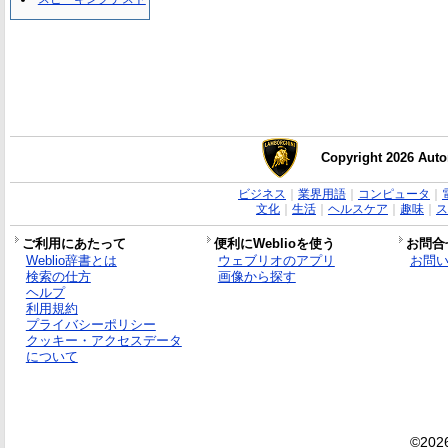
Copyright 2026 Auto
ビジネス
｜
業界用語
｜
コンピュータ
｜
文化
｜
生活
｜
ヘルスケア
｜
趣味
｜
ス
ご利用にあたって
便利にWeblioを使う
お問合
Weblio辞書とは
ウェブリオのアプリ
お問
検索の仕方
画像から探す
ヘルプ
利用規約
プライバシーポリシー
クッキー・アクセスデータ
について
©2026