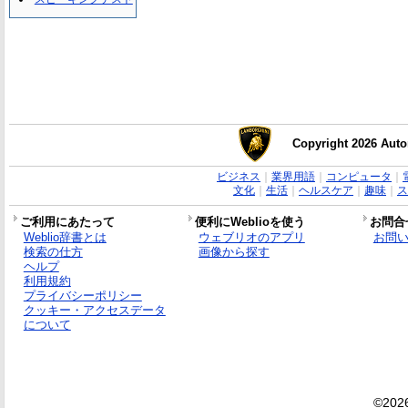
Copyright 2026 Auto
ビジネス
｜
業界用語
｜
コンピュータ
｜
文化
｜
生活
｜
ヘルスケア
｜
趣味
｜
ス
ご利用にあたって
便利にWeblioを使う
お問合
Weblio辞書とは
ウェブリオのアプリ
お問
検索の仕方
画像から探す
ヘルプ
利用規約
プライバシーポリシー
クッキー・アクセスデータ
について
©2026