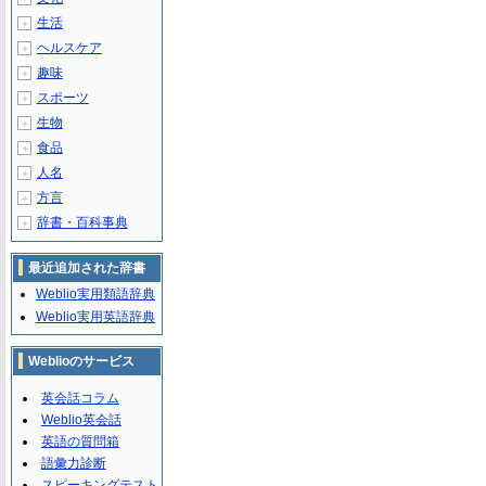
生活
＋
ヘルスケア
＋
趣味
＋
スポーツ
＋
生物
＋
食品
＋
人名
＋
方言
＋
辞書・百科事典
＋
最近追加された辞書
Weblio実用類語辞典
Weblio実用英語辞典
Weblioのサービス
英会話コラム
Weblio英会話
英語の質問箱
語彙力診断
スピーキングテスト