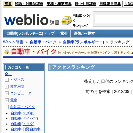
辞書
類語・対義語辞典
英和・和英辞典
日中中日辞典
日韓韓日辞典
古語
自動車・バイ
ク
ランキング
自動車(ランボルギーニ) トップ
索引
画像から探す
Weblio 辞書
＞
自動車・バイク
＞
自動車(ランボルギーニ)
＞ ランキング
自動車・バイク
国内外のメーカーの自動車やバイクに関するカタ
アクセスランキング
カテゴリ一覧
全て
ビジネス
＋
指定した日付のランキン
業界用語
＋
前の月を検索 | 2012/09
コンピュータ
＋
電車
＋
自動車・バイク
－
自動車(スズキ)
自動車(ダイハツ)
自動車(トヨタ)
自動車(日野自動車)