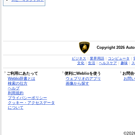
Copyright 2026 Auto
ビジネス
｜
業界用語
｜
コンピュータ
｜
文化
｜
生活
｜
ヘルスケア
｜
趣味
｜
ス
ご利用にあたって
便利にWeblioを使う
お問合
Weblio辞書とは
ウェブリオのアプリ
お問
検索の仕方
画像から探す
ヘルプ
利用規約
プライバシーポリシー
クッキー・アクセスデータ
について
©2026