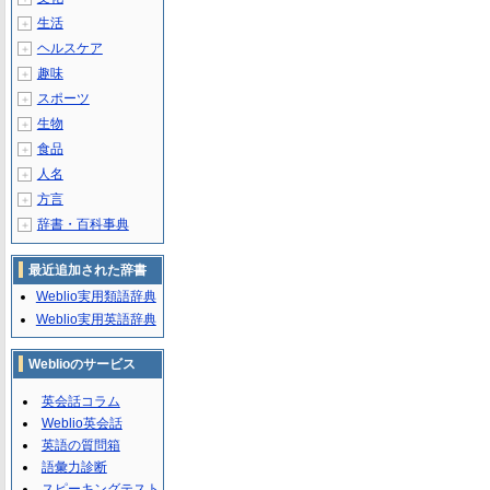
生活
＋
ヘルスケア
＋
趣味
＋
スポーツ
＋
生物
＋
食品
＋
人名
＋
方言
＋
辞書・百科事典
＋
最近追加された辞書
Weblio実用類語辞典
Weblio実用英語辞典
Weblioのサービス
英会話コラム
Weblio英会話
英語の質問箱
語彙力診断
スピーキングテスト