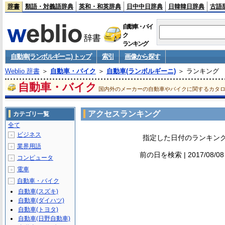
辞書
類語・対義語辞典
英和・和英辞典
日中中日辞典
日韓韓日辞典
古語
自動車・バイ
ク
ランキング
自動車(ランボルギーニ) トップ
索引
画像から探す
Weblio 辞書
＞
自動車・バイク
＞
自動車(ランボルギーニ)
＞ ランキング
自動車・バイク
国内外のメーカーの自動車やバイクに関するカタ
アクセスランキング
カテゴリ一覧
全て
ビジネス
＋
指定した日付のランキン
業界用語
＋
前の日を検索 | 2017/08/0
コンピュータ
＋
電車
＋
自動車・バイク
－
自動車(スズキ)
自動車(ダイハツ)
自動車(トヨタ)
自動車(日野自動車)