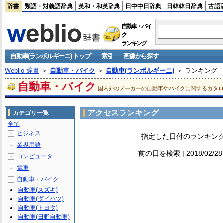
辞書
類語・対義語辞典
英和・和英辞典
日中中日辞典
日韓韓日辞典
古語
自動車・バイ
ク
ランキング
自動車(ランボルギーニ) トップ
索引
画像から探す
Weblio 辞書
＞
自動車・バイク
＞
自動車(ランボルギーニ)
＞ ランキング
自動車・バイク
国内外のメーカーの自動車やバイクに関するカタ
アクセスランキング
カテゴリ一覧
全て
ビジネス
＋
指定した日付のランキン
業界用語
＋
前の日を検索 | 2018/02/2
コンピュータ
＋
電車
＋
自動車・バイク
－
自動車(スズキ)
自動車(ダイハツ)
自動車(トヨタ)
自動車(日野自動車)