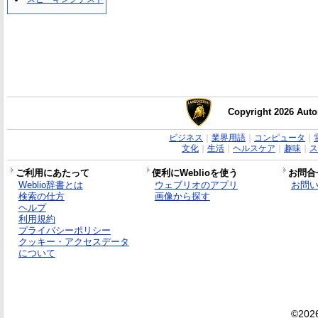
Copyright 2026 Auto
ビジネス
｜
業界用語
｜
コンピュータ
｜
文化
｜
生活
｜
ヘルスケア
｜
趣味
｜
ス
ご利用にあたって
便利にWeblioを使う
お問合
Weblio辞書とは
ウェブリオのアプリ
お問
検索の仕方
画像から探す
ヘルプ
利用規約
プライバシーポリシー
クッキー・アクセスデータ
について
©2026