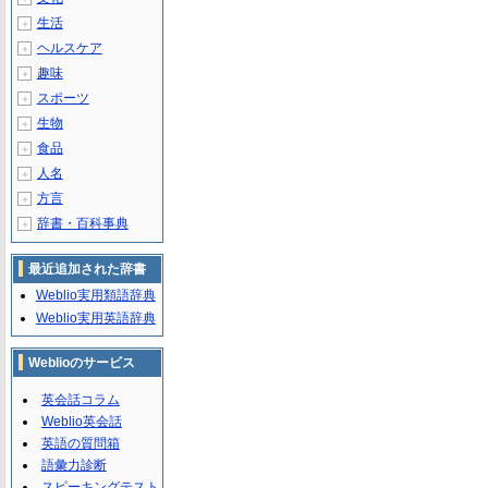
生活
＋
ヘルスケア
＋
趣味
＋
スポーツ
＋
生物
＋
食品
＋
人名
＋
方言
＋
辞書・百科事典
＋
最近追加された辞書
Weblio実用類語辞典
Weblio実用英語辞典
Weblioのサービス
英会話コラム
Weblio英会話
英語の質問箱
語彙力診断
スピーキングテスト