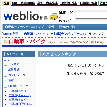
辞書
類語・対義語辞典
英和・和英辞典
日中中日辞典
日韓韓日辞典
古語
自動車・バイ
ク
ランキング
自動車(ランボルギーニ) トップ
索引
画像から探す
Weblio 辞書
＞
自動車・バイク
＞
自動車(ランボルギーニ)
＞ ランキング
自動車・バイク
国内外のメーカーの自動車やバイクに関するカタ
アクセスランキング
カテゴリ一覧
全て
ビジネス
＋
指定した日付のランキン
業界用語
＋
前の日を検索 | 2012/06/2
コンピュータ
＋
電車
＋
自動車・バイク
－
自動車(スズキ)
自動車(ダイハツ)
自動車(トヨタ)
自動車(日野自動車)