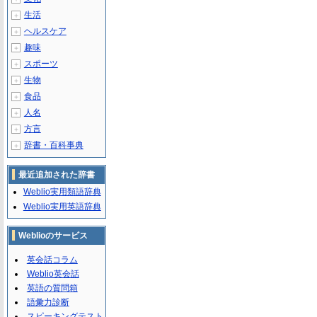
生活
＋
ヘルスケア
＋
趣味
＋
スポーツ
＋
生物
＋
食品
＋
人名
＋
方言
＋
辞書・百科事典
＋
最近追加された辞書
Weblio実用類語辞典
Weblio実用英語辞典
Weblioのサービス
英会話コラム
Weblio英会話
英語の質問箱
語彙力診断
スピーキングテスト