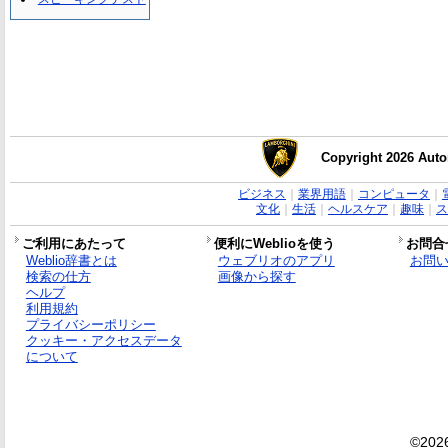
Copyright 2026 Auto
ビジネス
｜
業界用語
｜
コンピュータ
｜
文化
｜
生活
｜
ヘルスケア
｜
趣味
｜
ス
ご利用にあたって
便利にWeblioを使う
お問合
Weblio辞書とは
ウェブリオのアプリ
お問
検索の仕方
画像から探す
ヘルプ
利用規約
プライバシーポリシー
クッキー・アクセスデータ
について
©2026