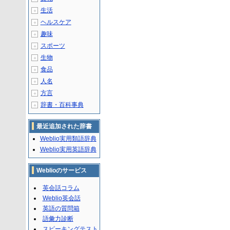
生活
＋
ヘルスケア
＋
趣味
＋
スポーツ
＋
生物
＋
食品
＋
人名
＋
方言
＋
辞書・百科事典
＋
最近追加された辞書
Weblio実用類語辞典
Weblio実用英語辞典
Weblioのサービス
英会話コラム
Weblio英会話
英語の質問箱
語彙力診断
スピーキングテスト