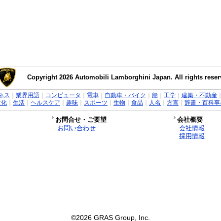
Copyright 2026 Automobili Lamborghini Japan. All rights reser
ネス
｜
業界用語
｜
コンピュータ
｜
電車
｜
自動車・バイク
｜
船
｜
工学
｜
建築・不動産
文化
｜
生活
｜
ヘルスケア
｜
趣味
｜
スポーツ
｜
生物
｜
食品
｜
人名
｜
方言
｜
辞書・百科事
お問合せ・ご要望
会社概要
お問い合わせ
会社情報
採用情報
©2026 GRAS Group, Inc.