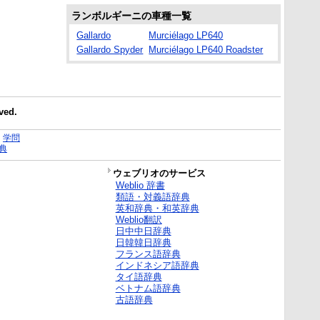
ランボルギーニの車種一覧
Gallardo
Murciélago LP640
Gallardo Spyder
Murciélago LP640 Roadster
ved.
｜
学問
典
ウェブリオのサービス
Weblio 辞書
類語・対義語辞典
英和辞典・和英辞典
Weblio翻訳
日中中日辞典
日韓韓日辞典
フランス語辞典
インドネシア語辞典
タイ語辞典
ベトナム語辞典
古語辞典