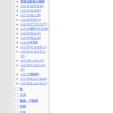
霊柩自動車の種類
バイク(カワサキ)
バイク(スズキ)
バイク(ホンダ)
バイク(ヤマハ)
バイク(アプリリア)
バイク(MVアグスタ)
バイク(カジバ)
バイク(キムコ)
バイク(KTM)
バイク(ドゥカティ)
バイク(トライアン
フ)
バイク(ハーレー)
バイク(ハスクバー
ナ)
バイク(BMW)
バイク(ビューエル)
バイク(ヒョースン)
船
＋
工学
＋
建築・不動産
＋
学問
＋
文化
＋