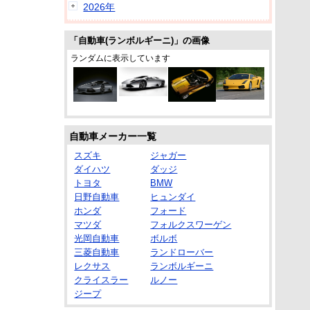
2026年
「自動車(ランボルギーニ)」の画像
ランダムに表示しています
自動車メーカー一覧
スズキ
ジャガー
ダイハツ
ダッジ
トヨタ
BMW
日野自動車
ヒュンダイ
ホンダ
フォード
マツダ
フォルクスワーゲン
光岡自動車
ボルボ
三菱自動車
ランドローバー
レクサス
ランボルギーニ
クライスラー
ルノー
ジープ