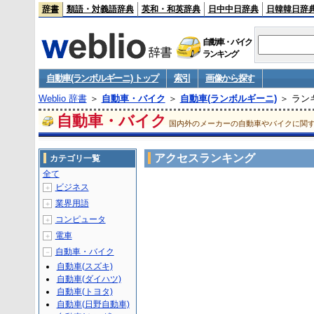
辞書
類語・対義語辞典
英和・和英辞典
日中中日辞典
日韓韓日辞
自動車・バイク
ランキング
自動車(ランボルギーニ) トップ
索引
画像から探す
Weblio 辞書
＞
自動車・バイク
＞
自動車(ランボルギーニ)
＞ ラン
自動車・バイク
国内外のメーカーの自動車やバイクに関
アクセスランキング
カテゴリ一覧
全て
ビジネス
＋
業界用語
＋
コンピュータ
＋
電車
＋
自動車・バイク
－
自動車(スズキ)
自動車(ダイハツ)
自動車(トヨタ)
自動車(日野自動車)