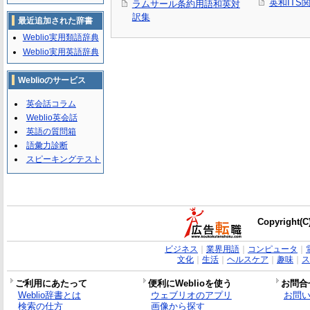
英和ITS
ラムサール条約用語和英対
訳集
最近追加された辞書
Weblio実用類語辞典
Weblio実用英語辞典
Weblioのサービス
英会話コラム
Weblio英会話
英語の質問箱
語彙力診断
スピーキングテスト
Copyright(C)
ビジネス
｜
業界用語
｜
コンピュータ
｜
文化
｜
生活
｜
ヘルスケア
｜
趣味
｜
ス
ご利用にあたって
便利にWeblioを使う
お問合
Weblio辞書とは
ウェブリオのアプリ
お問
検索の仕方
画像から探す