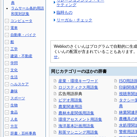
リレーションシップ・マー
典
ケティング
ラムサール条約用語
臨時もの
和英対訳集
リーガル・チェック
コンピュータ
＋
電車
＋
自動車・バイク
＋
船
＋
Weblioのさくいんはプログラムで自動的に
工学
＋
くいんの配置が含まれていることもあります
建築・不動産
＋
せ
。
学問
＋
文化
＋
同じカテゴリーのほかの辞書
生活
＋
産業・環境キーワード
ISO用語
ヘルスケア
＋
ロジスティクス用語集
印刷関係
趣味
＋
広告用語辞典
視聴率関
スポーツ
＋
ビデオ用語集
タクシー
生物
＋
典
農業関連用語
食品
林業関連
＋
農林水産関係用語集
農機具の
人名
環境アセスメント用語集
＋
水処理関
海洋基本計画用語集
方言
＋
警察用語
和英マシニング用語集
辞書・百科事典
＋