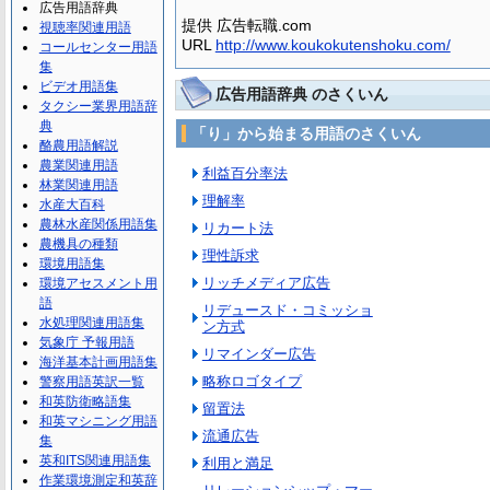
広告用語辞典
提供 広告転職.com
視聴率関連用語
URL
http://www.koukokutenshoku.com/
コールセンター用語
集
ビデオ用語集
広告用語辞典 のさくいん
タクシー業界用語辞
典
「り」から始まる用語のさくいん
酪農用語解説
農業関連用語
利益百分率法
林業関連用語
理解率
水産大百科
農林水産関係用語集
リカート法
農機具の種類
理性訴求
環境用語集
リッチメディア広告
環境アセスメント用
語
リデュースド・コミッショ
水処理関連用語集
ン方式
気象庁 予報用語
リマインダー広告
海洋基本計画用語集
略称ロゴタイプ
警察用語英訳一覧
和英防衛略語集
留置法
和英マシニング用語
流通広告
集
英和ITS関連用語集
利用と満足
作業環境測定和英辞