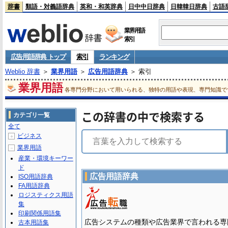
辞書
類語・対義語辞典
英和・和英辞典
日中中日辞典
日韓韓日辞典
古語
業界用語
索引
広告用語辞典 トップ
索引
ランキング
Weblio 辞書
＞
業界用語
＞
広告用語辞典
＞ 索引
業界用語
各専門分野において用いられる、独特の用語や表現、専門知識で
この辞書の中で検索する
カテゴリ一覧
全て
ビジネス
＋
業界用語
－
産業・環境キーワー
ド
広告用語辞典
ISO用語辞典
FA用語辞典
ロジスティクス用語
集
印刷関係用語集
広告システムの種類や広告業界で言われる専
古本用語集