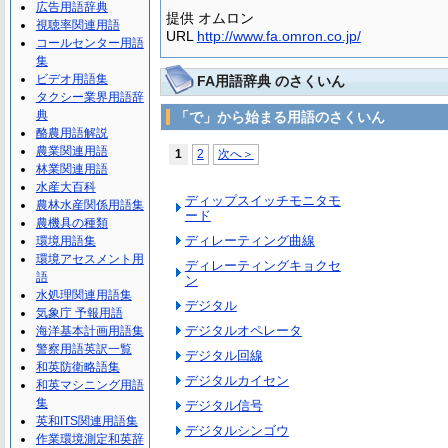
広告用語辞典
提供 オムロン
視聴率関連用語
URL
http://www.fa.omron.co.jp/
コールセンター用語
集
ビデオ用語集
FA用語辞典 のさくいん
タクシー業界用語辞
典
「で」から始まる用語のさくいん
酪農用語解説
農業関連用語
1
2
次へ＞
林業関連用語
水産大百科
ディップスイッチモニタモ
農林水産関係用語集
ード
農機具の種類
ディレーティング曲線
環境用語集
環境アセスメント用
ディレーティングキョクセ
語
ン
水処理関連用語集
デジタル
気象庁 予報用語
デジタルオペレータ
海洋基本計画用語集
警察用語英訳一覧
デジタル回線
和英防衛略語集
デジタルカイセン
和英マシニング用語
集
デジタル信号
英和ITS関連用語集
デジタルシンゴウ
作業環境測定和英辞