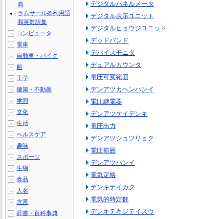
デジタルパネルメータ
典
ラムサール条約用語
デジタル表示ユニット
和英対訳集
デジタルヒョウジユニット
コンピュータ
＋
デッドバンド
電車
＋
デバイスモニタ
自動車・バイク
＋
デュアルカウンタ
船
＋
電圧可変範囲
工学
＋
デンアツカヘンハンイ
建築・不動産
＋
学問
電圧継電器
＋
文化
＋
デンアツケイデンキ
生活
＋
電圧出力
ヘルスケア
＋
デンアツシュツリョク
趣味
＋
電圧範囲
スポーツ
＋
デンアツハンイ
生物
＋
電気定格
食品
＋
デンキテイカク
人名
＋
電気的時定数
方言
＋
デンキテキジテイスウ
辞書・百科事典
＋