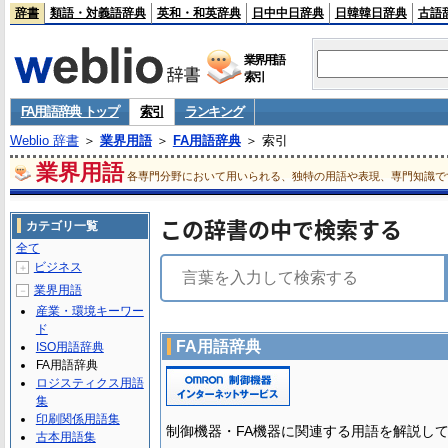
辞書
類語・対義語辞典
英和・和英辞典
日中中日辞典
日韓韓日辞典
古語
業界用語
索引
FA用語辞典 トップ
索引
ランキング
Weblio 辞書
＞
業界用語
＞
FA用語辞典
＞ 索引
業界用語
各専門分野において用いられる、独特の用語や表現、専門知識で
この辞書の中で検索する
カテゴリ一覧
全て
ビジネス
＋
業界用語
－
産業・環境キーワー
ド
FA用語辞典
ISO用語辞典
FA用語辞典
ロジスティクス用語
集
印刷関係用語集
制御機器・FA機器に関連する用語を解説し
古本用語集