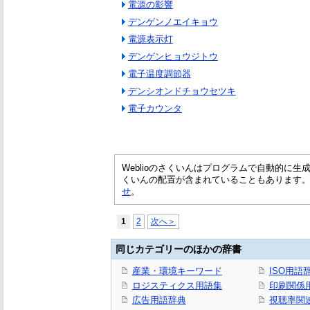
電源の影響
デンゲンノエイキョウ
電源表示灯
デンゲンヒョウジトウ
電子温度調節器
デンシオンドチョウセツキ
電子カウンタ
Weblioのさくいんはプログラムで自動的に
くいんの配置が含まれていることもあります
せ
。
1
2
次へ＞
同じカテゴリーのほかの辞書
産業・環境キーワード
ISO用語
ロジスティクス用語集
印刷関係
広告用語辞典
視聴率関