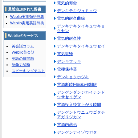
電気的寿命
最近追加された辞書
デンキテキジュミョウ
Weblio実用類語辞典
電気的耐久曲線
Weblio実用英語辞典
デンキテキタイキュウキョ
クセン
Weblioのサービス
電気的耐久性
デンキテキタイキュウセイ
英会話コラム
Weblio英会話
電気復帰
英語の質問箱
デンキフッキ
語彙力診断
電極保持器
スピーキングテスト
デンキョクホジキ
電源断時回転動作制限
デンゲンダンジカイテンド
ウサセイゲン
電源投入後立上がり時間
デンゲントウニュウゴタチ
アガリジカン
電源内蔵形
デンゲンナイゾウガタ