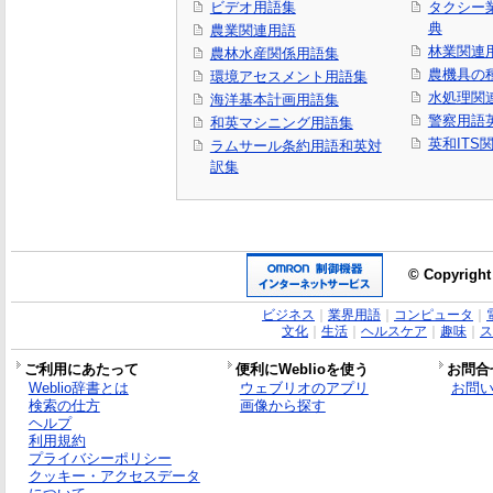
ビデオ用語集
タクシー
典
農業関連用語
林業関連
農林水産関係用語集
農機具の
環境アセスメント用語集
水処理関
海洋基本計画用語集
警察用語
和英マシニング用語集
英和ITS
ラムサール条約用語和英対
訳集
© Copyright
ビジネス
｜
業界用語
｜
コンピュータ
｜
文化
｜
生活
｜
ヘルスケア
｜
趣味
｜
ス
ご利用にあたって
便利にWeblioを使う
お問合
Weblio辞書とは
ウェブリオのアプリ
お問
検索の仕方
画像から探す
ヘルプ
利用規約
プライバシーポリシー
クッキー・アクセスデータ