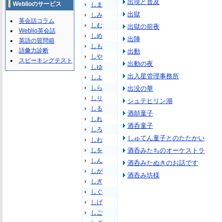
出現と普及
Weblioのサービス
しま
出獄
しみ
英会話コラム
しむ
出獄の前夜
Weblio英会話
しめ
出陣
英語の質問箱
しも
語彙力診断
出動
しや
スピーキングテスト
出動の夜
しゆ
出入星管理事務所
しよ
しら
出没の華
しり
シュテヒリン湖
しる
酒顛童子
しれ
酒呑童子
しろ
しゅてん童子とのたたかい
しわ
しを
酒呑みたちのオーケストラ
しん
酒呑みたぬきのお話です
しが
酒呑み坊様
しぎ
しぐ
しげ
しご