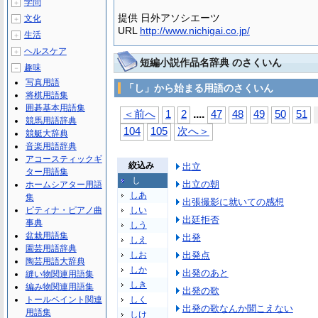
学問
＋
提供 日外アソシエーツ
文化
＋
URL
http://www.nichigai.co.jp/
生活
＋
ヘルスケア
＋
短編小説作品名辞典 のさくいん
趣味
－
写真用語
「し」から始まる用語のさくいん
将棋用語集
囲碁基本用語集
...
.
＜前へ
1
2
47
48
49
50
51
競馬用語辞典
104
105
次へ＞
競艇大辞典
音楽用語辞典
アコースティックギ
絞込み
出立
ター用語集
し
出立の朝
ホームシアター用語
しあ
集
出張撮影に就いての感想
ピティナ・ピアノ曲
しい
出廷拒否
事典
しう
盆栽用語集
出発
しえ
園芸用語辞典
しお
出発点
陶芸用語大辞典
しか
出発のあと
縫い物関連用語集
しき
編み物関連用語集
出発の歌
トールペイント関連
しく
出発の歌なんか聞こえない
用語集
しけ