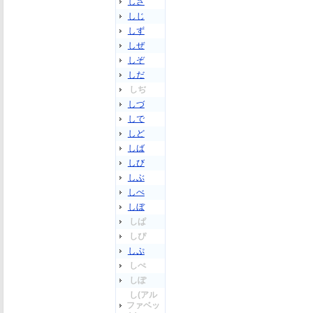
しざ
しじ
しず
しぜ
しぞ
しだ
しぢ
しづ
しで
しど
しば
しび
しぶ
しべ
しぼ
しぱ
しぴ
しぷ
しぺ
しぽ
し(アル
ファベッ