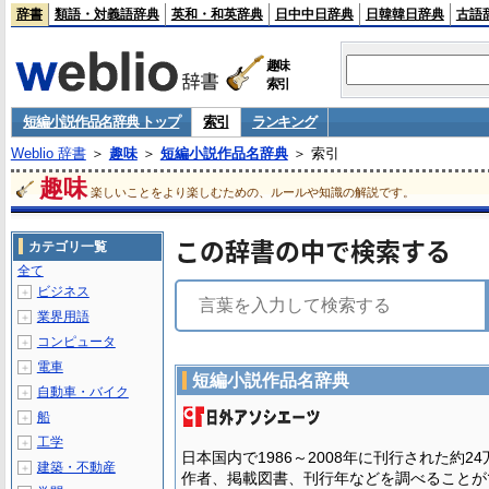
辞書
類語・対義語辞典
英和・和英辞典
日中中日辞典
日韓韓日辞典
古語
趣味
索引
短編小説作品名辞典 トップ
索引
ランキング
Weblio 辞書
＞
趣味
＞
短編小説作品名辞典
＞ 索引
趣味
楽しいことをより楽しむための、ルールや知識の解説です。
この辞書の中で検索する
カテゴリ一覧
全て
ビジネス
＋
業界用語
＋
コンピュータ
＋
電車
＋
短編小説作品名辞典
自動車・バイク
＋
船
＋
工学
＋
日本国内で1986～2008年に刊行された約
建築・不動産
＋
作者、掲載図書、刊行年などを調べることが