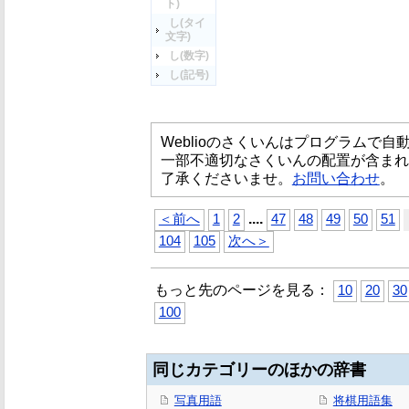
ト)
し(タイ
文字)
し(数字)
し(記号)
Weblioのさくいんはプログラムで
一部不適切なさくいんの配置が含まれ
了承くださいませ。
お問い合わせ
。
...
.
＜前へ
1
2
47
48
49
50
51
104
105
次へ＞
もっと先のページを見る：
10
20
30
100
同じカテゴリーのほかの辞書
写真用語
将棋用語集