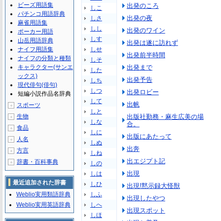
ビーズ用語集
出発のころ
しこ
パチンコ用語辞典
出発の夜
しさ
麻雀用語集
しし
出発のワイン
ポーカー用語
しす
山岳用語辞典
出発は遂に訪れず
ナイフ用語集
しせ
出発前半時間
ナイフの分類と種類
しそ
キャラクター(サンエ
出発まで
した
ックス)
出発予告
しち
現代俳句(俳句)
しつ
出発ロビー
短編小説作品名辞典
して
出帆
スポーツ
＋
しと
生物
出版社勤務・麻生広美の場
＋
しな
合。
食品
＋
しに
出版にあたって
人名
＋
しぬ
出奔
方言
＋
しね
出エジプト記
辞書・百科事典
＋
しの
出現
しは
最近追加された辞書
しひ
出現!黙示録大怪獣
Weblio実用類語辞典
しふ
出現したやつ
Weblio実用英語辞典
しへ
出現スポット
しほ