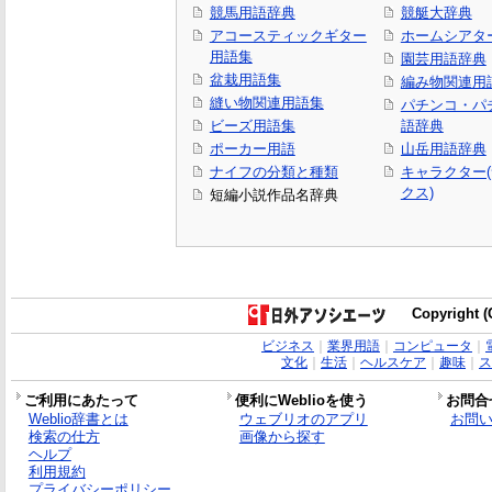
競馬用語辞典
競艇大辞典
アコースティックギター
ホームシアタ
用語集
園芸用語辞典
盆栽用語集
編み物関連用
縫い物関連用語集
パチンコ・パ
ビーズ用語集
語辞典
ポーカー用語
山岳用語辞典
ナイフの分類と種類
キャラクター
クス)
短編小説作品名辞典
Copyright (C
ビジネス
｜
業界用語
｜
コンピュータ
｜
文化
｜
生活
｜
ヘルスケア
｜
趣味
｜
ス
ご利用にあたって
便利にWeblioを使う
お問合
Weblio辞書とは
ウェブリオのアプリ
お問
検索の仕方
画像から探す
ヘルプ
利用規約
プライバシーポリシー