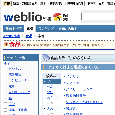
辞書
類語・対義語辞典
英和・和英辞典
日中中日辞典
日韓韓日辞典
古語
食品
索引
食品 トップ
索引
ランキング
画像から探す
Weblio 辞書
＞
食品
＞ 索引
食品
食べ物や飲み物に関する予備知識です。作り方、材料、種類など。
食品カテゴリ のさくいん
カテゴリ一覧
全て
「の」から始まる用語のさくいん
ビジネス
＋
業界用語
＋
絞込み
ノアザミ
コンピュータ
＋
の
ノアノア
電車
＋
のあ
ノイリー・カシス
自動車・バイク
のい
＋
農産物検査法
のう
船
＋
のうさんぶつけんさほう
のえ
工学
＋
のお
濃縮還元
建築・不動産
＋
のか
濃色蒸留酒