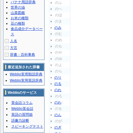
バナナ用語辞典
のふ
世界の油
のへ
山菜図鑑
のほ
お米の種類
のま
豆の種類
のみ
食品成分データベー
のむ
ス
のめ
人名
＋
のも
方言
＋
のや
辞書・百科事典
＋
のゆ
のよ
最近追加された辞書
のら
Weblio実用類語辞典
のり
Weblio実用英語辞典
のる
のれ
Weblioのサービス
のろ
のわ
英会話コラム
Weblio英会話
のを
英語の質問箱
のん
語彙力診断
のが
スピーキングテスト
のぎ