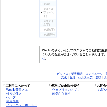
のぽ
の(アル
ファベッ
ト)
の(タイ
文字)
の(数字)
の(記号)
Weblioのさくいんはプログラムで自動的に
くいんの配置が含まれていることもあります
せ
。
ビジネス
｜
業界用語
｜
コンピュータ
｜
文化
｜
生活
｜
ヘルスケア
｜
趣味
｜
ス
ご利用にあたって
便利にWeblioを使う
お問合
Weblio辞書とは
ウェブリオのアプリ
お問
検索の仕方
画像から探す
ヘルプ
利用規約
プライバシーポリシー