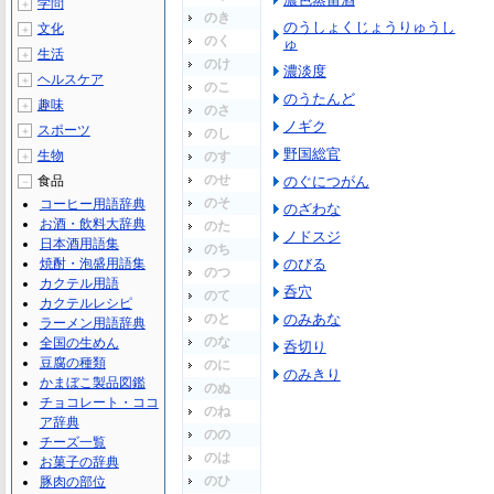
学問
＋
のき
のうしょくじょうりゅうし
文化
＋
のく
ゅ
生活
＋
のけ
濃淡度
ヘルスケア
＋
のこ
のうたんど
趣味
＋
のさ
ノギク
スポーツ
＋
のし
野国総官
生物
のす
＋
のせ
食品
のぐにつがん
－
のそ
コーヒー用語辞典
のざわな
お酒・飲料大辞典
のた
ノドスジ
日本酒用語集
のち
焼酎・泡盛用語集
のびる
のつ
カクテル用語
呑穴
のて
カクテルレシピ
のと
のみあな
ラーメン用語辞典
のな
全国の生めん
呑切り
豆腐の種類
のに
のみきり
かまぼこ製品図鑑
のぬ
チョコレート・ココ
のね
ア辞典
のの
チーズ一覧
のは
お菓子の辞典
のひ
豚肉の部位