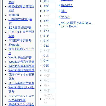
やじ
対訳
病み付く
やず
外務省記者会見英語
対訳
やぜ
闇と
Tatoeba
やぞ
やみと
日本語WordNet(英
やだ
ヤミと帽子と本の旅人
和)
やぢ
Extra Book
EDR日英対訳辞書
やづ
日英・英日専門用語
やで
辞書
日英固有名詞辞典
やど
JMnedict
やば
遺伝子名称シソーラ
やび
ス
やぶ
Weblio派生語辞書
やべ
Weblio記号和英辞書
やぼ
Weblio和製英語辞書
Weblio英語表現辞典
やぱ
英語イディオム表現
やぴ
辞典
やぷ
メール英語例文辞書
やぺ
Weblio英語言い回し
やぽ
辞典
や(アル
インターネットスラ
ファベッ
ング英和辞典
ト)
最強のスラング英会