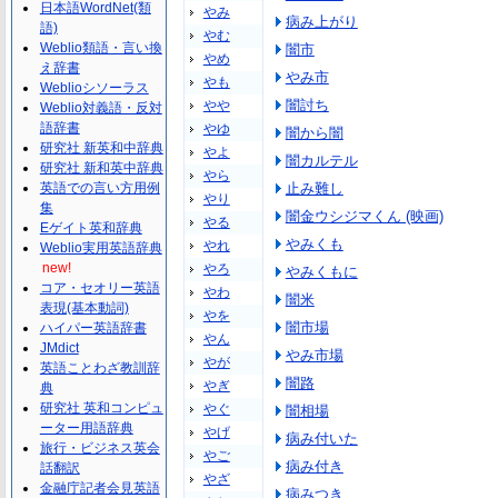
日本語WordNet(類
やみ
病み上がり
語)
やむ
Weblio類語・言い換
闇市
やめ
え辞書
やみ市
やも
Weblioシソーラス
闇討ち
やや
Weblio対義語・反対
語辞書
やゆ
闇から闇
研究社 新英和中辞典
やよ
闇カルテル
研究社 新和英中辞典
やら
英語での言い方用例
止み難し
やり
集
闇金ウシジマくん (映画)
やる
Eゲイト英和辞典
やみくも
やれ
Weblio実用英語辞典
new!
やろ
やみくもに
コア・セオリー英語
やわ
闇米
表現(基本動詞)
やを
闇市場
ハイパー英語辞書
やん
JMdict
やみ市場
やが
英語ことわざ教訓辞
闇路
やぎ
典
研究社 英和コンピュ
やぐ
闇相場
ーター用語辞典
やげ
病み付いた
旅行・ビジネス英会
やご
病み付き
話翻訳
やざ
金融庁記者会見英語
病みつき