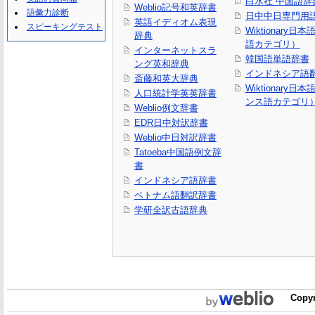
白水社 中国語辞
Weblio記号和英辞書
語彙力診断
日中中日専門用
英語イディオム表現
スピーキングテスト
Wiktionary日
辞典
語カテゴリ）
インターネットスラ
韓国語単語辞書
ング英和辞典
インドネシア語
斎藤和英大辞典
Wiktionary日
人口統計学英英辞書
ンス語カテゴリ
Weblio例文辞書
EDR日中対訳辞書
Weblio中日対訳辞書
Tatoeba中国語例文辞
書
インドネシア語辞書
ベトナム語翻訳辞書
学研全訳古語辞典
Copyr