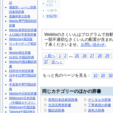
や(タイ
話
文字)
場面別・シーン別英
や(数字)
語表現辞典
や(記号)
斎藤和英大辞典
Weblio専門用語対訳
辞書
Weblio英和対訳辞書
Weblioのさくいんはプログラムで
人口統計学英英辞書
一部不適切なさくいんの配置が含まれ
Wiktionary英語版
ウィキペディア英語
了承くださいませ。
お問い合わせ
。
版
Weblio例文辞書
...
.
＜前へ
1
2
25
26
27
28
29
白水社 中国語辞典
37
次へ＞
Weblio中国語翻訳辞
書
EDR日中対訳辞書
もっと先のページを見る：
10
20
30
日中中日専門用語辞
典
中英英中専門用語辞
典
同じカテゴリーのほかの辞書
Weblio中日対訳辞書
Wiktionary日本語版
実用日本語表現辞典
デジタル大辞泉
（中国語カテゴリ）
文語活用形辞書
丁寧表現の辞書
Wiktionary中国語版
難読語辞典
原色大辞典
Tatoeba中国語例文