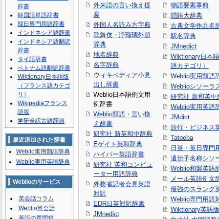
外来語の言い換え提
物語要素事典
辞書
案
韓国語単語辞書
隠語大辞典
韓日専門用語辞書
外国人名読み方字典
古典文学作品名
インドネシア語辞書
歌舞伎・浄瑠璃外題
駅名辞典
インドネシア語翻訳
辞典
JMnedict
辞書
地名辞典
Wiktionary日
タイ語辞書
名字辞典
語カテゴリ）
ベトナム語翻訳辞書
ウィキペディア小見
Weblio実用類語
Wiktionary日本語版
出し辞書
（フランス語カテゴ
Weblioシソーラ
リ）
Weblio日本語例文用
研究社 新和英中
Wikipediaフランス
例辞書
Weblio実用英語
語版
Weblio類語・言い換
JMdict
学研全訳古語辞典
え辞書
旅行・ビジネス
研究社 新英和中辞典
Tatoeba
最近追加された辞書
Eゲイト英和辞典
日英・英日専門
Weblio実用類語辞典
ハイパー英語辞書
遺伝子名称シソ
Weblio実用英語辞典
研究社 英和コンピュ
Weblio和製英語
ーター用語辞典
メール英語例文
Weblioのサービス
外務省記者会見英語
最強のスラング
対訳
英会話コラム
Weblio専門用
EDR日英対訳辞書
Weblio英会話
Wiktionary英語
JMnedict
英語の質問箱