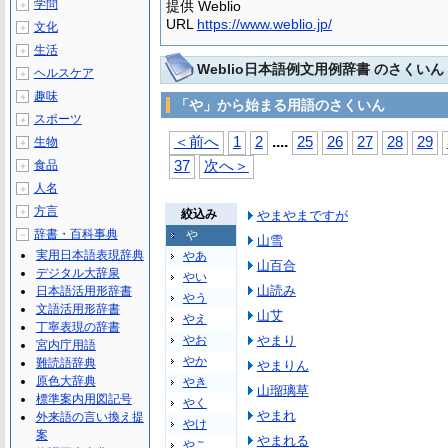
学問
提供 Weblio
＋
URL
https://www.weblio.jp/
文化
＋
生活
＋
Weblio日本語例文用例辞書 のさくいん
ヘルスケア
＋
趣味
＋
「や」から始まる用語のさくいん
スポーツ
＋
...
.
＜前へ
1
2
25
26
27
28
29
生物
＋
食品
37
次へ＞
＋
人名
＋
方言
＋
絞込み
やまやまですが
辞書・百科事典
や
－
山雪
実用日本語表現辞典
やあ
山百合
デジタル大辞泉
やい
山読み
日本語活用形辞書
やう
文語活用形辞書
山艾
やえ
丁寧表現の辞書
やお
やまり
宮内庁用語
やか
難読語辞典
やまりん
原色大辞典
やき
山瑠璃草
標準案内用図記号
やく
やまれ
外来語の言い換え提
やけ
案
やまれる
やこ