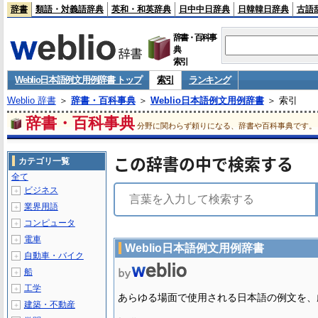
辞書
類語・対義語辞典
英和・和英辞典
日中中日辞典
日韓韓日辞典
古語
辞書・百科事
典
索引
Weblio日本語例文用例辞書 トップ
索引
ランキング
Weblio 辞書
＞
辞書・百科事典
＞
Weblio日本語例文用例辞書
＞ 索引
辞書・百科事典
分野に関わらず頼りになる、辞書や百科事典です。
この辞書の中で検索する
カテゴリ一覧
全て
ビジネス
＋
業界用語
＋
コンピュータ
＋
電車
＋
Weblio日本語例文用例辞書
自動車・バイク
＋
船
＋
工学
＋
あらゆる場面で使用される日本語の例文を、
建築・不動産
＋